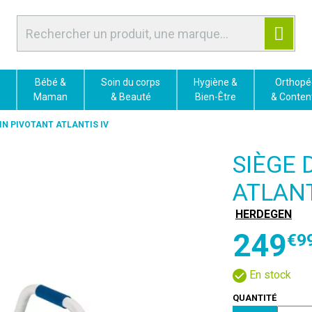
Bébé &
Soin du corps
Hygiène &
Orthopé
Maman
& Beauté
Bien-Être
& Conten
AIN PIVOTANT ATLANTIS IV
SIÈGE 
ATLANT
HERDEGEN
249
€
9
En stock
QUANTITÉ