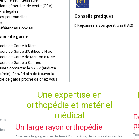
r un effet indésirable
ions générales de vente (CGV)
ns légales
Conseils pratiques
s personnelles
es
Réponses à vos questions (FAQ)
éférences Cookies
acie de garde
cie de Garde à Nice
cie de Garde d’Antibes à Nice
cie de Garde de Menton à Nice
cie de Garde à Cannes
uvez contacter le
32 37
(audiotel
c/min), 24h/24 afin de trouver la
ie de garde proche de chez vous
Une expertise en
orthopédie et matériel
médical
D
ents
p
x
.
Un large rayon orthopédie
ies
Too
Avec une large gamme dédiée à l’orthopédie, découvrez dans notre