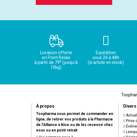
Livraison offerte
Expédition
en Point Relais
sous 24 à 48h
€
à partir de 79
(jusqu’à
(si article en stock)
10kg)
Toopharm
À propos
Divers
Toopharma vous permet de commander en
Actual
ligne, de retirer vos produits à la Pharmacie
Prise 
de l’Alliance à Nice ou de les recevoir chez
Événem
vous ou en point retrait
Lexiq