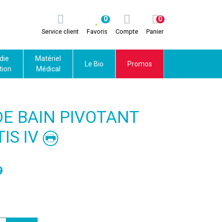
0
0
Service client
Favoris
Compte
Panier
die
Matériel
Le Bio
Promos
tion
Médical
DE BAIN PIVOTANT
IS IV
9