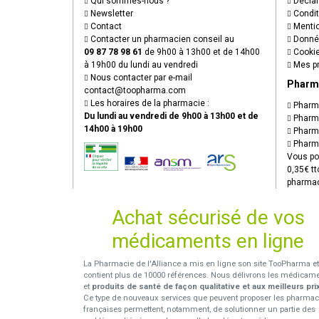
Qui sommes-nous ?
Déclare
Newsletter
Condit
Contact
Mentio
Contacter un pharmacien conseil au
Donnée
09 87 78 98 61
de 9h00 à 13h00 et de 14h00
Cooki
à 19h00 du lundi au vendredi
Mes pr
Nous contacter par e-mail
Pharm
contact
@
toopharma.com
Les horaires de la pharmacie :
Pharma
Du lundi au vendredi de 9h00 à 13h00 et de
Pharma
14h00 à 19h00
Pharma
Pharma
Vous po
0,35€ tt
pharmac
Achat sécurisé de vos
médicaments en ligne
La Pharmacie de l'Alliance a mis en ligne son site TooPharma et
contient plus de 10000 références. Nous délivrons les médicam
et
produits de santé de façon qualitative et aux meilleurs pri
Ce type de nouveaux services que peuvent proposer les pharmac
françaises permettent, notamment, de solutionner un partie des