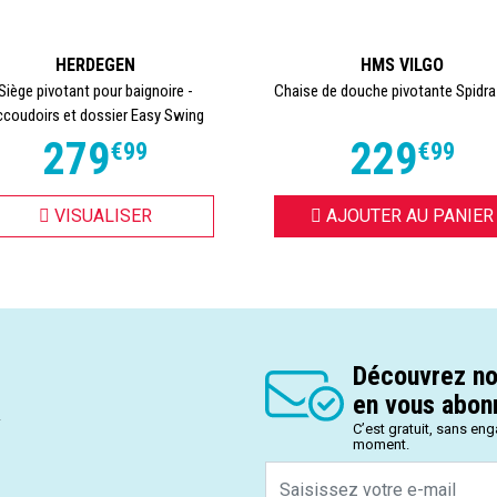
HERDEGEN
HMS VILGO
Siège pivotant pour baignoire -
Chaise de douche pivotante Spidra
coudoirs et dossier Easy Swing
279
229
€
99
€
99
VISUALISER
AJOUTER AU PANIER
Découvrez no
en vous abonn
.
C’est gratuit, sans en
moment.