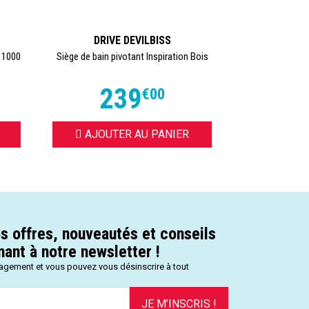
DRIVE DEVILBISS
VE
 1000
Siège de bain pivotant Inspiration Bois
Banc de Transfe
239
1
€
00
AJOUTER AU PANIER
AJOUT
s offres, nouveautés et conseils
ant à notre newsletter !
gagement et vous pouvez vous désinscrire à tout
JE M’INSCRIS !