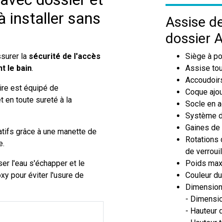
à installer sans
Assise de
dossier 
ssurer la
sécurité de l'accès
Siège à po
t le bain
.
Assise tou
Accoudoirs
ire est équipé de
Coque ajou
t en toute sureté à la
Socle en a
Système d'
Gaines de 
atifs grâce à une manette de
Rotations 
e.
de verroui
er l'eau s'échapper et le
Poids maxi
oxy pour éviter l'usure de
Couleur du
Dimension
- Dimensio
- Hauteur 