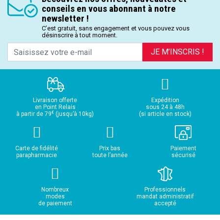
conseils en vous abonnant à notre
newsletter !
C’est gratuit, sans engagement et vous pouvez vous
désinscrire à tout moment.
JE M’INSCRIS !
Livraison offerte
Expédition
en Point Relais
sous 24 à 48h
€
à partir de 79
(jusqu’à 10kg)
(si article en stock)
Carte de fidélité
Prix bas
Paiement
parapharmacie
toute l’année
sécurisé
Nombreux
Professionnels
modes
mandat administratif
de paiement
accepté