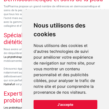
TooPharma propose un grand nombre de références en dermocosmétique et
soins de la peau. Retrouvez les produits hydratants pour le visage et le corps ainsi
que tous les soins pour peaux sensibles ou à tendance atopique, les soins pour
l'acné mais aussi des démaquillants. Découvrez nos nouvelles références SVR
avec la gamme anti-âge pour les peaux encore jeunes
SVR-Biotic
, à base de
Nous utilisons des
collagène et d'acide hyaluronique.
cookies
Spécialisation en micronutrition et
diététique
Nous utilisons des cookies et
Nous avons un engouement particulier pour la micronutrition qui permet souvent
d'autres technologies de suivi
de rééquilibrer des carences ou d'améliorer des troubles métaboliques mineurs.
pour améliorer votre expérience
La phytothérapie
et
l'aromathérapie
sont souvent complémentaires de traitements
médicamenteux lorsqu'ils sont bien conseillés.
de navigation sur notre site, pour
vous montrer un contenu
Découvrez également les protéines et les produits de nutrition sportive,
notamment au sein de la gamme française
Eric Favre
. Cette gamme est
personnalisé et des publicités
définitivement axée sur le choix qualitatif des ingrédients et sur une formulation
ciblées, pour analyser le trafic de
qui scie parfaitement aux besoins de chaque sportif. La gamme hydratation
Hydrafull
est pensée pour une hydratation maximale.
notre site et pour comprendre la
provenance de nos visiteurs.
Expertise dans le domaine des
probiotiques
J'accepte
Les probiotiques
font parti des découvertes médicales majeures dans l'arsenal