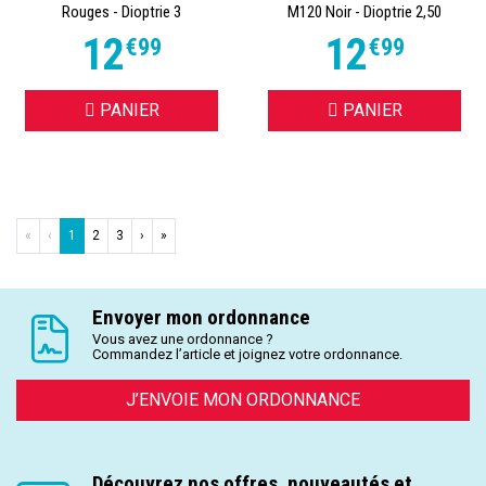
Rouges - Dioptrie 3
M120 Noir - Dioptrie 2,50
12
12
€
99
€
99
PANIER
PANIER
«
‹
1
2
3
›
»
Envoyer mon ordonnance
Vous avez une ordonnance ?
Commandez l’article et joignez votre ordonnance.
J’ENVOIE MON ORDONNANCE
Découvrez nos offres, nouveautés et