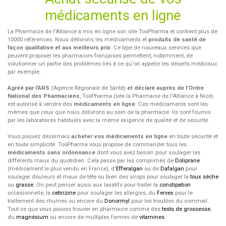
médicaments en ligne
La Pharmacie de l'Alliance a mis en ligne son site TooPharma et contient plus de
10000 références. Nous délivrons les médicaments et
produits de santé de
façon qualitative et aux meilleurs prix
. Ce type de nouveaux services que
peuvent proposer les pharmacies françaises permettent, notamment, de
solutionner un partie des problèmes liés à ce qu'on appelle les déserts médicaux
par exemple.
Agréé par l'ARS
(Agence Régionale de Santé)
et déclaré auprès de l’Ordre
National des Pharmaciens
, TooPharma (site la Pharmacie de l'Alliance à Nice)
est autorisé à vendre des
médicaments en ligne
. Ces médicaments sont les
mêmes que ceux que nous délivrons au sein de la pharmacie. Ils sont fournis
par les laboratoires habituels avec la même exigence de qualité et de sécurité.
Vous pouvez désormais
acheter vos médicaments en ligne
en toute sécurité et
en toute simplicité. TooPharma vous propose de commander tous les
médicaments sans ordonnance
dont vous avez besoin pour soulager les
différents maux du quotidien. Cela passe par les comprimés de
Doliprane
(médicament le plus vendu en France), d'
Efferalgan
ou de
Dafalgan
pour
soulager douleurs et maux de tête ou bien des sirops pour soulager la
toux sèche
ou
grasse
. On peut penser aussi aux laxatifs pour traiter la
constipation
occasionnelle, la
cetirizine
pour soulager les allergies, du
Fervex
pour le
traitement des rhumes ou encore du
Donormyl
pour les troubles du sommeil.
Tout ce que vous pouvez trouver en pharmacie comme des
tests de grossesse
,
du
magnésium
ou encore de multiples formes de
vitamines
.