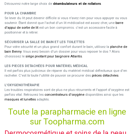
Découvrez notre large choix de
déambulateurs et de rollators
.
POUR LA CHAMBRE
Se lever du lit peut devenir difficile si vous n'avez rien pour vous appuyer ou vous
soutenir. Étant donné que l'achat d'un lit médicalisé est assez cher, une
barre
d'appui de sortie de lit
est un bon compromis. c'est un accessoire facile à
positionner et à retirer.
SÉCURISER LA SALLE DE BAIN ET LES TOILETTES
Pour votre sécurité et un plus grand confort durant le bain, utilisez la
planche de
bain Benny
. Vous avez besoin d'un dossier pour vous reposer le dos ? Alors
choisissez le
siège pivotant pour baignoire Atlantis
.
LES PIECES DETACHÉES POUR MATÉRIEL MÉDICAL
Il est parfois plus judicieux de réparer du matériel médical défectueux que d'en
racheter. C'est là toute l'utilité de pouvoir se procurer des
pièces détachées
.
L'OXYGENOTHÉRAPIE
Les troubles respiratoires sont de plus ne plus récurrents et l'apport d'oxygène est
parfois vital. Retrouvez les
concentrateurs d'oxygène
disponibles ainsi que les
masques et lunettes
adaptés.
Toute la parapharmacie en ligne
sur Toopharma.com
Dermocosmétique et soins de la peau