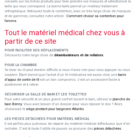
conseils sur les fiches produits pour bien prendre vos mesures et sélectionner la
taille qui vous correspond. La bonne taille permet un meilleur traitement
orthopédique. Retrouvez toute la contention, avec un très large choix de marques
et de gammes, consultez notre article :
Comment choisir sa contention pour
femme
.
Tout le matériel médical chez vous à
partir de ce site
POUR FACILITER SES DÉPLACEMENTS
Découvrez notre large choix de
déambulateurs et de rollators
.
POUR LA CHAMBRE
Se lever du lit peut devenir difficile si vous n'avez rien pour vous appuyer ou vous
soutenir. Étant donné que l'achat d'un lit médicalisé est assez cher, une
barre
d'appui de sortie de lit
est un bon compromis. c'est un accessoire facile à
positionner et à retirer.
SÉCURISER LA SALLE DE BAIN ET LES TOILETTES
Pour votre sécurité et un plus grand confort durant le bain, utilisez la
planche de
bain Benny
. Vous avez besoin d'un dossier pour vous reposer le dos ? Alors
choisissez le
siège pivotant pour baignoire Atlantis
.
LES PIECES DETACHÉES POUR MATÉRIEL MÉDICAL
Il est parfois plus judicieux de réparer du matériel médical défectueux que d'en
racheter. C'est là toute l'utilité de pouvoir se procurer des
pièces détachées
.