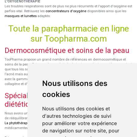
L'OXYGENOTHÉRAPIE
Les troubles respiratoires sont de plus ne plus récurrents et l'apport d'oxygène est
parfois vital. Retrouvez les
concentrateurs d'oxygène
disponibles ainsi que les
masques et lunettes
adaptés.
Toute la parapharmacie en ligne
sur Toopharma.com
Dermocosmétique et soins de la peau
TooPharma propose un grand nombre de références en dermocosmétique et
soins de la peau. Retrouvez les produits hydratants pour le visage et le corps ainsi
que tous les soins pour peaux sensibles ou à tendance atopique, les soins pour
l'acné mais aussi des démaquillants. Découvrez nos nouvelles références SVR
avec la gamme anti-âge pour les peaux encore jeunes
SVR-Biotic
, à base de
Nous utilisons des
collagène et d'acide hyaluronique.
cookies
Spécialisation en micronutrition et
diététique
Nous utilisons des cookies et
Nous avons un engouement particulier pour la micronutrition qui permet souvent
d'autres technologies de suivi
de rééquilibrer des carences ou d'améliorer des troubles métaboliques mineurs.
pour améliorer votre expérience
La phytothérapie
et
l'aromathérapie
sont souvent complémentaires de traitements
médicamenteux lorsqu'ils sont bien conseillés.
de navigation sur notre site, pour