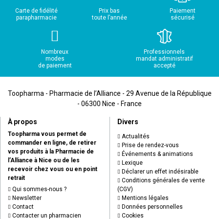
Carte de fidélité
Prix bas
Paiement
parapharmacie
toute l’année
sécurisé
Nombreux
Professionnels
modes
mandat administratif
de paiement
accepté
Toopharma - Pharmacie de l’Alliance - 29 Avenue de la République
- 06300 Nice - France
À propos
Divers
Toopharma vous permet de
Actualités
commander en ligne, de retirer
Prise de rendez-vous
vos produits à la Pharmacie de
Événements & animations
l’Alliance à Nice ou de les
Lexique
recevoir chez vous ou en point
Déclarer un effet indésirable
retrait
Conditions générales de vente
Qui sommes-nous ?
(CGV)
Newsletter
Mentions légales
Contact
Données personnelles
Contacter un pharmacien
Cookies