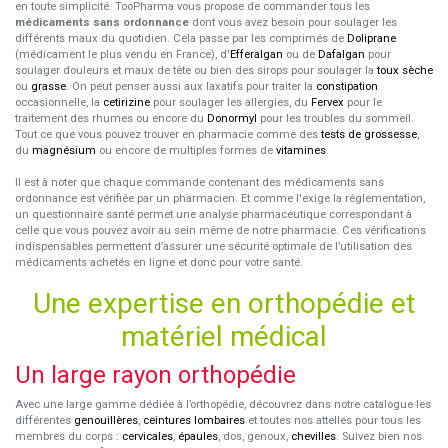
en toute simplicité. TooPharma vous propose de commander tous les
médicaments sans ordonnance
dont vous avez besoin pour soulager les
différents maux du quotidien. Cela passe par les comprimés de
Doliprane
(médicament le plus vendu en France), d'
Efferalgan
ou de
Dafalgan
pour
soulager douleurs et maux de tête ou bien des sirops pour soulager la
toux sèche
ou
grasse
. On peut penser aussi aux laxatifs pour traiter la
constipation
occasionnelle, la
cetirizine
pour soulager les allergies, du
Fervex
pour le
traitement des rhumes ou encore du
Donormyl
pour les troubles du sommeil.
Tout ce que vous pouvez trouver en pharmacie comme des
tests de grossesse
,
du
magnésium
ou encore de multiples formes de
vitamines
.
Il est à noter que chaque commande contenant des médicaments sans
ordonnance est vérifiée par un pharmacien. Et comme l'exige la réglementation,
un questionnaire santé permet une analyse pharmaceutique correspondant à
celle que vous pouvez avoir au sein même de notre pharmacie. Ces vérifications
indispensables permettent d’assurer une sécurité optimale de l’utilisation des
médicaments achetés en ligne et donc pour votre santé.
Une expertise en orthopédie et
matériel médical
Un large rayon orthopédie
Avec une large gamme dédiée à l’orthopédie, découvrez dans notre catalogue les
différentes
genouillères
,
ceintures lombaires
et toutes nos attelles pour tous les
membres du corps :
cervicales
,
épaules
, dos, genoux,
chevilles
. Suivez bien nos