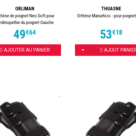
ORLIMAN
THUASNE
thèse de poignet Neo Soft pour
Orthèse Manurhizo - pour poignet
ndinopathie du poignet Gauche
49
53
€
64
€
18
CHOISIR
AJOUTER AU PANIER
AJOUT PANIE