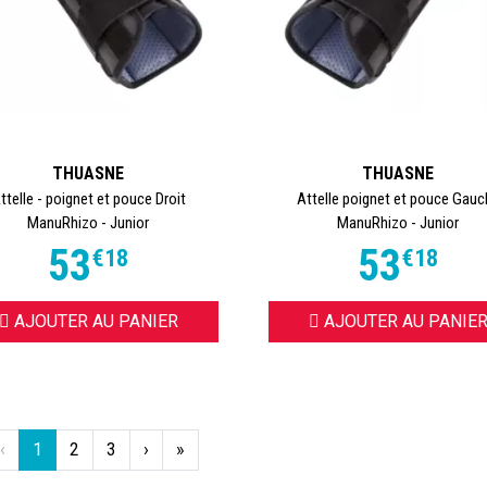
THUASNE
THUASNE
ttelle - poignet et pouce Droit
Attelle poignet et pouce Gauc
ManuRhizo - Junior
ManuRhizo - Junior
53
53
€
18
€
18
AJOUTER AU PANIER
AJOUTER AU PANIE
‹
1
2
3
›
»