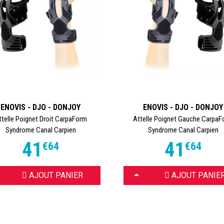
ENOVIS - DJO - DONJOY
ENOVIS - DJO - DONJOY
ttelle Poignet Droit CarpaForm
Attelle Poignet Gauche Carpa
Syndrome Canal Carpien
Syndrome Canal Carpien
41
41
€
64
€
64
OISIR
CHOISIR
AJOUT PANIER
AJOUT PANIE