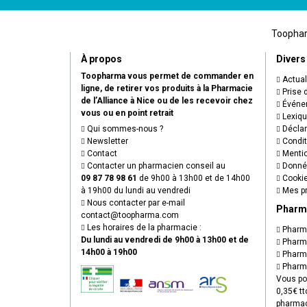
Toopharm
À propos
Divers
Toopharma vous permet de commander en
Actual
ligne, de retirer vos produits à la Pharmacie
Prise 
de l’Alliance à Nice ou de les recevoir chez
Événem
vous ou en point retrait
Lexiq
Qui sommes-nous ?
Déclare
Newsletter
Condit
Contact
Mentio
Contacter un pharmacien conseil au
Donnée
09 87 78 98 61
de 9h00 à 13h00 et de 14h00
Cooki
à 19h00 du lundi au vendredi
Mes pr
Nous contacter par e-mail
Pharm
contact
@
toopharma.com
Les horaires de la pharmacie :
Pharma
Du lundi au vendredi de 9h00 à 13h00 et de
Pharma
14h00 à 19h00
Pharma
Pharma
Vous po
0,35€ tt
pharmac