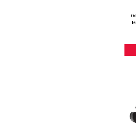
Or
te