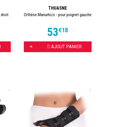
THUASNE
 droit
Orthèse Manurhizo - pour poignet gauche
53
€
18
CHOISIR
R
AJOUT PANIER