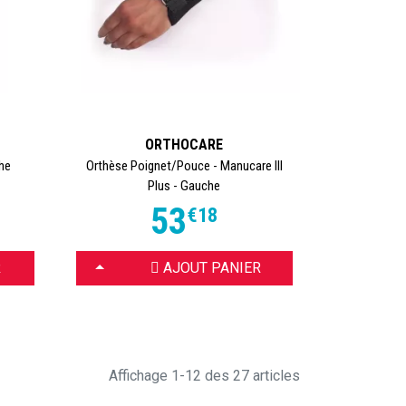
ORTHOCARE
he
Orthèse Poignet/Pouce - Manucare III
Plus - Gauche
53
€
18
CHOISIR
R
AJOUT PANIER
Affichage 1-12 des 27 articles