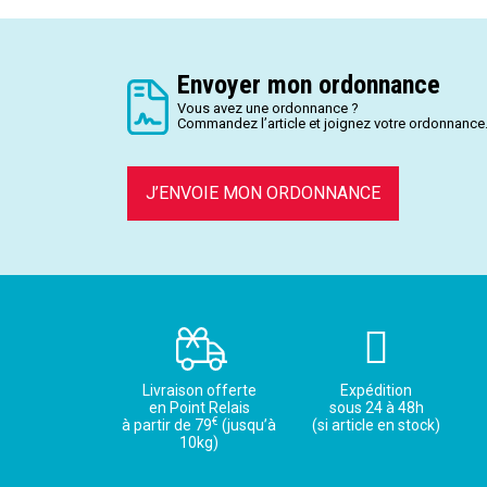
Envoyer mon ordonnance
Vous avez une ordonnance ?
Commandez l’article et joignez votre ordonnance
J’ENVOIE MON ORDONNANCE
Livraison offerte
Expédition
en Point Relais
sous 24 à 48h
€
à partir de 79
(jusqu’à
(si article en stock)
10kg)