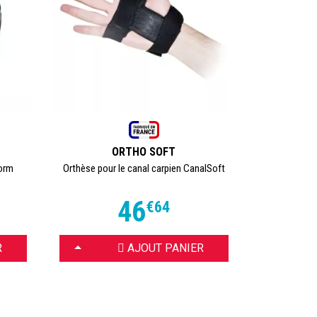
ORTHO SOFT
Form
Orthèse pour le canal carpien CanalSoft
46
€
64
CHOISIR
R
AJOUT PANIER