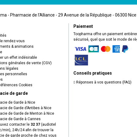
a - Pharmacie de l’Alliance - 29 Avenue de la République - 06300 Nice
Paiement
Toopharma offre un paiement entièr
ités
sécurisé, quel que soit le mode de r
de rendez-vous
ents & animations
ue
r un effet indésirable
ions générales de vente (CGV)
ns légales
Conseils pratiques
s personnelles
es
Réponses à vos questions (FAQ)
éférences Cookies
acie de garde
cie de Garde à Nice
cie de Garde d’Antibes à Nice
cie de Garde de Menton à Nice
cie de Garde à Cannes
uvez contacter le
32 37
(audiotel
c/min), 24h/24 afin de trouver la
ie de garde proche de chez vous