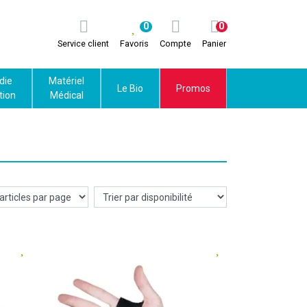
0
0
Service client
Favoris
Compte
Panier
die
Matériel
Le Bio
Promos
tion
Médical