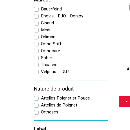
Bauerfeind
Enovis - DJO - Donjoy
Gibaud
Medi
Orliman
Ortho Soft
Orthocare
Sober
Thuasne
A
Velpeau - L&R
Nature de produit
Attelles Poignet et Pouce
CH
Attelles de Poignet
Orthèses
Label