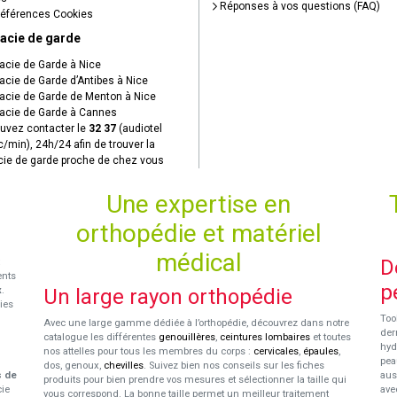
Réponses à vos questions (FAQ)
éférences Cookies
acie de garde
cie de Garde à Nice
cie de Garde d’Antibes à Nice
cie de Garde de Menton à Nice
cie de Garde à Cannes
uvez contacter le
32 37
(audiotel
c/min), 24h/24 afin de trouver la
ie de garde proche de chez vous
Une expertise en
orthopédie et matériel
médical
D
ents
p
x
.
Un large rayon orthopédie
ies
Too
Avec une large gamme dédiée à l’orthopédie, découvrez dans notre
der
catalogue les différentes
genouillères
,
ceintures lombaires
et toutes
hyd
nos attelles pour tous les membres du corps :
cervicales
,
épaules
,
pea
dos, genoux,
chevilles
. Suivez bien nos conseils sur les fiches
s de
aus
produits pour bien prendre vos mesures et sélectionner la taille qui
cie
ave
vous correspond. La bonne taille permet un meilleur traitement