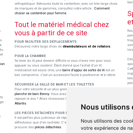
bas
orthopédique. Retrouvez toute la contention, avec un très large choix
de marques et de gammes, consultez notre article :
Comment
S
choisir sa contention pour femme
.
e
Tout le matériel médical chez
n
vous à partir de ce site
Nou
per
us
tro
POUR FACILITER SES DÉPLACEMENTS
a
son
Découvrez notre large choix de
déambulateurs et de rollators
.
du
lor
et
POUR LA CHAMBRE
Déc
Se lever du lit peut devenir difficile si vous n'avez rien pour vous
tion
spo
appuyer ou vous soutenir. Étant donné que l'achat d'un lit
Cet
médicalisé est assez cher, une
barre d'appui de sortie de lit
est un
ing
bon compromis. c'est un accessoire facile à positionner et à retirer.
bes
pen
SÉCURISER LA SALLE DE BAIN ET LES TOILETTES
Pour votre sécurité et un plus grand confort durant le bain, utilisez la
E
planche de bain Benny
. Vous avez besoin d'un dossier pour vous
ts
reposer le dos ? Alors choisissez le
siège pivotant pour baignoire
p
ige
Atlantis
.
Nous utilisons
Les
LES PIECES DETACHÉES POUR MATÉRIEL MÉDICAL
s
dan
Il est parfois plus judicieux de réparer du matériel médical
Nous utilisons des cook
nou
défectueux que d'en racheter. C'est là toute l'utilité de pouvoir se
pro
votre expérience de na
procurer des
pièces détachées
.
per