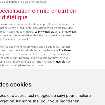
e de collagène et d'acide hyaluronique.
pécialisation en micronutrition
t diététique
s avons un engouement particulier pour la micronutrition qui
met souvent de rééquilibrer des carences ou d'améliorer des
ubles métaboliques mineurs.
La phytothérapie
et
l'aromathérapie
t souvent complémentaires de traitements médicamenteux
squ'ils sont bien conseillés.
ouvrez également les protéines et les produits de nutrition
rtive, notamment au sein de la gamme française
Eric Favre
.
te gamme est définitivement axée sur le choix qualitatif des
rédients et sur une formulation qui scie parfaitement aux
oins de chaque sportif. La gamme hydratation
Hydrafull
est
sée pour une hydratation maximale.
xpertise dans le domaine des
robiotiques
 des cookies
 probiotiques
font parti des découvertes médicales majeures
s l'arsenal thérapeutique naturel de ces dernières années. Nous
ies et d'autres technologies de suivi pour améliorer
s sommes spécialisés dans ce domaine pour sélectionner les
duits de qualité et pour pouvoir vous conseiller de façon
vigation sur notre site, pour vous montrer un
tinente.