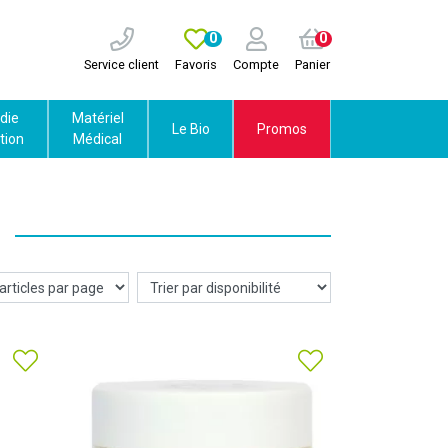
0
0
Service client
Favoris
Compte
Panier
die
Matériel
Le Bio
Promos
tion
Médical