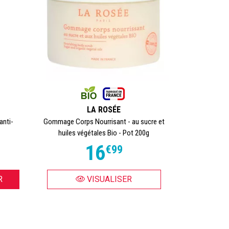
LA ROSÉE
anti-
Gommage Corps Nourrisant - au sucre et
huiles végétales Bio - Pot 200g
16
€
99
R
VISUALISER