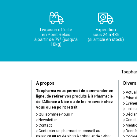
Livraison offerte
Expédition
en Point Relais
sous 24 à 48h
€
à partir de 79
(jusqu’à
(si article en stock)
10kg)
Toopharm
À propos
Divers
Toopharma vous permet de commander en
Actual
ligne, de retirer vos produits à la Pharmacie
Prise 
de l’Alliance à Nice ou de les recevoir chez
Événem
vous ou en point retrait
Lexiqu
Qui sommes-nous ?
Déclare
Newsletter
Condit
Contact
Mentio
Contacter un pharmacien conseil au
Donnée
09 87 78 98 61
de 9h00 à 13h00 et de 14h00
Cooki