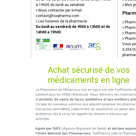
à 19h00 du lundi au vendredi
Mes pr
Nous contacter par e-mail
Pharm
contact
@
toopharma.com
Les horaires de la pharmacie :
Pharma
Du lundi au vendredi de 9h00 à 13h00 et de
Pharma
14h00 à 19h00
Pharma
Pharma
Vous po
0,35€ tt
pharmac
Achat sécurisé de vos
médicaments en ligne
La Pharmacie de l'Alliance a mis en ligne son site TooPharma et
contient plus de 10000 références. Nous délivrons les médicam
et
produits de santé de façon qualitative et aux meilleurs pri
Ce type de nouveaux services que peuvent proposer les pharmac
françaises permettent, notamment, de solutionner un partie des
problèmes liés à ce qu'on appelle les déserts médicaux par
exemple.
Agréé par l'ARS
(Agence Régionale de Santé)
et déclaré auprè
l’Ordre National des Pharmaciens
, TooPharma (site la Pharma