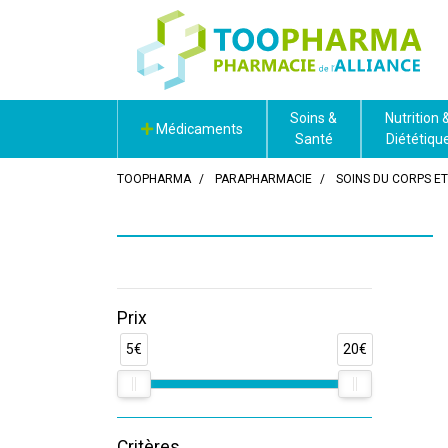
Soins &
Nutrition 
Médicaments
Santé
Diététiqu
TOOPHARMA
PARAPHARMACIE
SOINS DU CORPS E
Prix
5€
20€
Critères