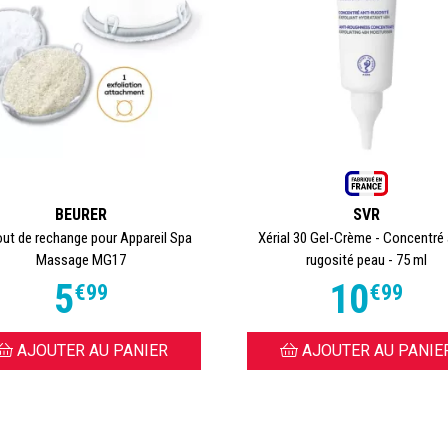
BEURER
SVR
ut de rechange pour Appareil Spa
Xérial 30 Gel-Crème - Concentré 
Massage MG17
rugosité peau - 75 ml
5
10
€
99
€
99
AJOUTER AU PANIER
AJOUTER AU PANIE