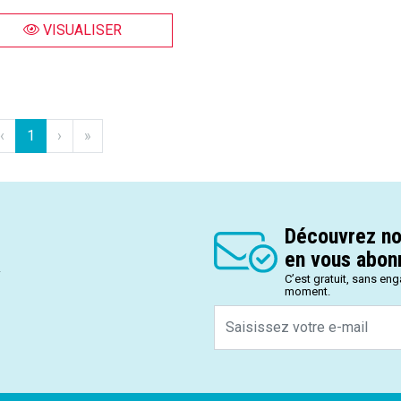
VISUALISER
‹
1
›
»
Découvrez no
en vous abonn
.
C’est gratuit, sans en
moment.