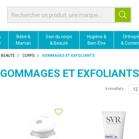
&
Bébé &
Soin du corps
Hygiène &
Orthopé
e
Maman
& Beauté
Bien-Être
& Conten
T BEAUTÉ
CORPS
GOMMAGES ET EXFOLIANTS
GOMMAGES ET EXFOLIANTS
4 résultats