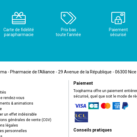
Carte de fidélité
Prix bas
Paiement
parapharmacie
toute l’année
sécurisé
a - Pharmacie de l’Alliance - 29 Avenue de la République - 06300 Nice
Paiement
Toopharma offre un paiement entièr
ités
sécurisé, quel que soit le mode de r
de rendez-vous
ents & animations
e
r un effet indésirable
ions générales de vente (CGV)
ns légales
Conseils pratiques
s personnelles
es