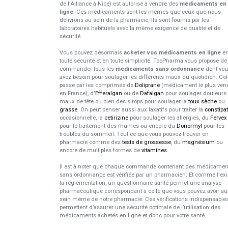
de l'Alliance à Nice) est autorisé à vendre des
médicaments en
ligne
. Ces médicaments sont les mêmes que ceux que nous
délivrons au sein de la pharmacie. Ils sont fournis par les
laboratoires habituels avec la même exigence de qualité et de
sécurité.
Vous pouvez désormais
acheter vos médicaments en ligne
e
toute sécurité et en toute simplicité. TooPharma vous propose de
commander tous les
médicaments sans ordonnance
dont vo
avez besoin pour soulager les différents maux du quotidien. Cel
passe par les comprimés de
Doliprane
(médicament le plus ven
en France), d'
Efferalgan
ou de
Dafalgan
pour soulager douleurs 
maux de tête ou bien des sirops pour soulager la
toux sèche
ou
grasse
. On peut penser aussi aux laxatifs pour traiter la
constipa
occasionnelle, la
cetirizine
pour soulager les allergies, du
Fervex
pour le traitement des rhumes ou encore du
Donormyl
pour les
troubles du sommeil. Tout ce que vous pouvez trouver en
pharmacie comme des
tests de grossesse
, du
magnésium
ou
encore de multiples formes de
vitamines
.
Il est à noter que chaque commande contenant des médicamen
sans ordonnance est vérifiée par un pharmacien. Et comme l'ex
la réglementation, un questionnaire santé permet une analyse
pharmaceutique correspondant à celle que vous pouvez avoir au
sein même de notre pharmacie. Ces vérifications indispensable
permettent d’assurer une sécurité optimale de l’utilisation des
médicaments achetés en ligne et donc pour votre santé.