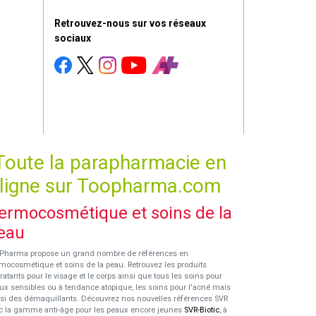
Retrouvez-nous sur vos réseaux
sociaux
Toute la parapharmacie en
ligne sur Toopharma.com
ermocosmétique et soins de la
eau
Pharma propose un grand nombre de références en
mocosmétique et soins de la peau. Retrouvez les produits
ratants pour le visage et le corps ainsi que tous les soins pour
ux sensibles ou à tendance atopique, les soins pour l'acné mais
si des démaquillants. Découvrez nos nouvelles références SVR
c la gamme anti-âge pour les peaux encore jeunes
SVR-Biotic
, à