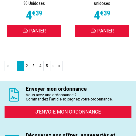
30 Unidoses
unidoses
4
4
€
39
€
39
PANIER
PANIER
«
‹
1
2
3
4
5
›
»
Envoyer mon ordonnance
Vous avez une ordonnance ?
Commandez l’article et joignez votre ordonnance.
J’ENVOIE MON ORDONNANCE
Découvrez nos offres, nouveautés et