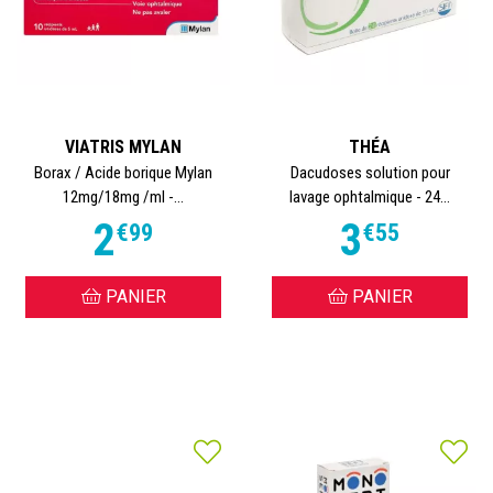
VIATRIS MYLAN
THÉA
Borax / Acide borique Mylan
Dacudoses solution pour
12mg/18mg /ml -...
lavage ophtalmique - 24...
2
3
€
99
€
55
PANIER
PANIER