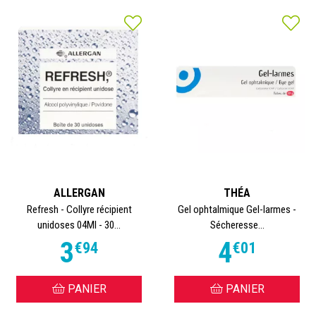
ALLERGAN
THÉA
Refresh - Collyre récipient
Gel ophtalmique Gel-larmes -
unidoses 04Ml - 30...
Sécheresse...
3
4
€
94
€
01
PANIER
PANIER