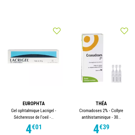
EUROPHTA
THÉA
Gel ophtalmique Lacrigel -
Cromadoses 2% - Collyre
Sécheresse de l'oeil -...
antihistaminique - 30...
4
4
€
01
€
39