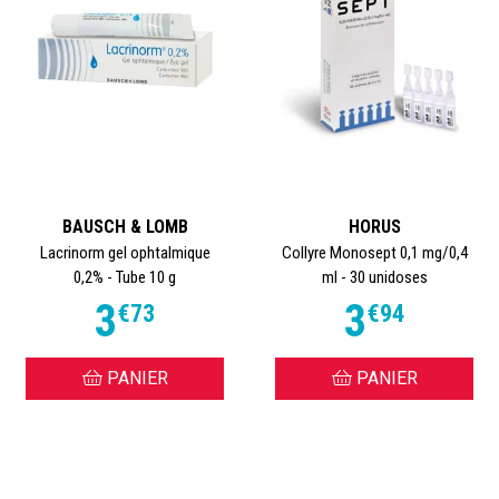
BAUSCH & LOMB
HORUS
Lacrinorm gel ophtalmique
Collyre Monosept 0,1 mg/0,4
0,2% - Tube 10 g
ml - 30 unidoses
3
3
€
73
€
94
PANIER
PANIER