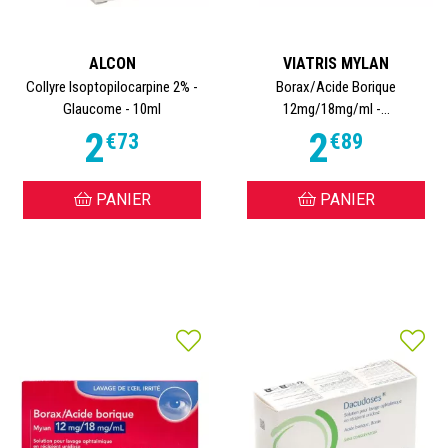
ALCON
VIATRIS MYLAN
Collyre Isoptopilocarpine 2% -
Borax/Acide Borique
Glaucome - 10ml
12mg/18mg/ml -...
2
2
€
73
€
89
PANIER
PANIER