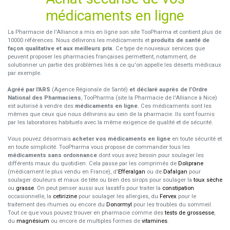
médicaments en ligne
La Pharmacie de l'Alliance a mis en ligne son site TooPharma et contient plus de
10000 références. Nous délivrons les médicaments et
produits de santé de
façon qualitative et aux meilleurs prix
. Ce type de nouveaux services que
peuvent proposer les pharmacies françaises permettent, notamment, de
solutionner un partie des problèmes liés à ce qu'on appelle les déserts médicaux
par exemple.
Agréé par l'ARS
(Agence Régionale de Santé)
et déclaré auprès de l’Ordre
National des Pharmaciens
, TooPharma (site la Pharmacie de l'Alliance à Nice)
est autorisé à vendre des
médicaments en ligne
. Ces médicaments sont les
mêmes que ceux que nous délivrons au sein de la pharmacie. Ils sont fournis
par les laboratoires habituels avec la même exigence de qualité et de sécurité.
Vous pouvez désormais
acheter vos médicaments en ligne
en toute sécurité et
en toute simplicité. TooPharma vous propose de commander tous les
médicaments sans ordonnance
dont vous avez besoin pour soulager les
différents maux du quotidien. Cela passe par les comprimés de
Doliprane
(médicament le plus vendu en France), d'
Efferalgan
ou de
Dafalgan
pour
soulager douleurs et maux de tête ou bien des sirops pour soulager la
toux sèche
ou
grasse
. On peut penser aussi aux laxatifs pour traiter la
constipation
occasionnelle, la
cetirizine
pour soulager les allergies, du
Fervex
pour le
traitement des rhumes ou encore du
Donormyl
pour les troubles du sommeil.
Tout ce que vous pouvez trouver en pharmacie comme des
tests de grossesse
,
du
magnésium
ou encore de multiples formes de
vitamines
.