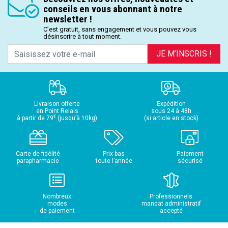
conseils en vous abonnant à notre
newsletter !
C’est gratuit, sans engagement et vous pouvez vous
désinscrire à tout moment.
JE M’INSCRIS !
Livraison offerte
Expédition
en Point Relais
sous 24 à 48h
€
à partir de 79
(jusqu’à 10kg)
(si article en stock)
Carte de fidélité
Prix bas
Paiement
parapharmacie
toute l’année
sécurisé
Nombreux
Professionnels
modes
mandat administratif
de paiement
accepté