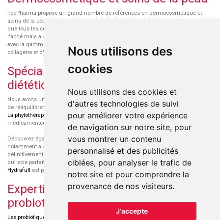
TooPharma propose un grand nombre de références en dermocosmétique et
soins de la peau. Retrouvez les produits hydratants pour le visage et le corps ainsi
que tous les soins pour peaux sensibles ou à tendance atopique, les soins pour
l'acné mais aussi des démaquillants. Découvrez nos nouvelles références SVR
avec la gamme anti-âge pour les peaux encore jeunes
SVR-Biotic
, à base de
Nous utilisons des
collagène et d'acide hyaluronique.
cookies
Spécialisation en micronutrition et
diététique
Nous utilisons des cookies et
Nous avons un engouement particulier pour la micronutrition qui permet souvent
d'autres technologies de suivi
de rééquilibrer des carences ou d'améliorer des troubles métaboliques mineurs.
pour améliorer votre expérience
La phytothérapie
et
l'aromathérapie
sont souvent complémentaires de traitements
médicamenteux lorsqu'ils sont bien conseillés.
de navigation sur notre site, pour
vous montrer un contenu
Découvrez également les protéines et les produits de nutrition sportive,
notamment au sein de la gamme française
Eric Favre
. Cette gamme est
personnalisé et des publicités
définitivement axée sur le choix qualitatif des ingrédients et sur une formulation
ciblées, pour analyser le trafic de
qui scie parfaitement aux besoins de chaque sportif. La gamme hydratation
Hydrafull
est pensée pour une hydratation maximale.
notre site et pour comprendre la
provenance de nos visiteurs.
Expertise dans le domaine des
probiotiques
J'accepte
Les probiotiques
font parti des découvertes médicales majeures dans l'arsenal