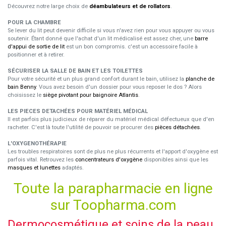
Découvrez notre large choix de
déambulateurs et de rollators
.
POUR LA CHAMBRE
Se lever du lit peut devenir difficile si vous n'avez rien pour vous appuyer ou vous
soutenir. Étant donné que l'achat d'un lit médicalisé est assez cher, une
barre
d'appui de sortie de lit
est un bon compromis. c'est un accessoire facile à
positionner et à retirer.
SÉCURISER LA SALLE DE BAIN ET LES TOILETTES
Pour votre sécurité et un plus grand confort durant le bain, utilisez la
planche de
bain Benny
. Vous avez besoin d'un dossier pour vous reposer le dos ? Alors
choisissez le
siège pivotant pour baignoire Atlantis
.
LES PIECES DETACHÉES POUR MATÉRIEL MÉDICAL
Il est parfois plus judicieux de réparer du matériel médical défectueux que d'en
racheter. C'est là toute l'utilité de pouvoir se procurer des
pièces détachées
.
L'OXYGENOTHÉRAPIE
Les troubles respiratoires sont de plus ne plus récurrents et l'apport d'oxygène est
parfois vital. Retrouvez les
concentrateurs d'oxygène
disponibles ainsi que les
masques et lunettes
adaptés.
Toute la parapharmacie en ligne
sur Toopharma.com
Dermocosmétique et soins de la peau