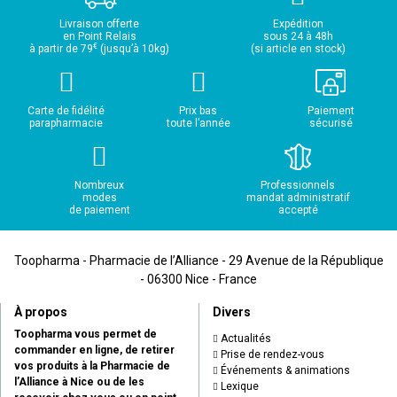
Livraison offerte
Expédition
en Point Relais
sous 24 à 48h
€
à partir de 79
(jusqu’à 10kg)
(si article en stock)
Carte de fidélité
Prix bas
Paiement
parapharmacie
toute l’année
sécurisé
Nombreux
Professionnels
modes
mandat administratif
de paiement
accepté
Toopharma - Pharmacie de l’Alliance - 29 Avenue de la République
- 06300 Nice - France
À propos
Divers
Toopharma vous permet de
Actualités
commander en ligne, de retirer
Prise de rendez-vous
vos produits à la Pharmacie de
Événements & animations
l’Alliance à Nice ou de les
Lexique