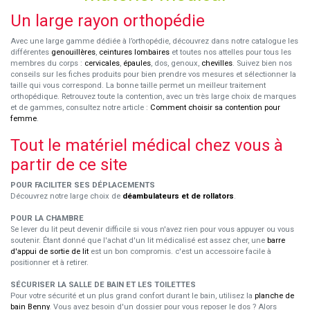
Un large rayon orthopédie
Avec une large gamme dédiée à l’orthopédie, découvrez dans notre catalogue les
différentes
genouillères
,
ceintures lombaires
et toutes nos attelles pour tous les
membres du corps :
cervicales
,
épaules
, dos, genoux,
chevilles
. Suivez bien nos
conseils sur les fiches produits pour bien prendre vos mesures et sélectionner la
taille qui vous correspond. La bonne taille permet un meilleur traitement
orthopédique. Retrouvez toute la contention, avec un très large choix de marques
et de gammes, consultez notre article :
Comment choisir sa contention pour
femme
.
Tout le matériel médical chez vous à
partir de ce site
POUR FACILITER SES DÉPLACEMENTS
Découvrez notre large choix de
déambulateurs et de rollators
.
POUR LA CHAMBRE
Se lever du lit peut devenir difficile si vous n'avez rien pour vous appuyer ou vous
soutenir. Étant donné que l'achat d'un lit médicalisé est assez cher, une
barre
d'appui de sortie de lit
est un bon compromis. c'est un accessoire facile à
positionner et à retirer.
SÉCURISER LA SALLE DE BAIN ET LES TOILETTES
Pour votre sécurité et un plus grand confort durant le bain, utilisez la
planche de
bain Benny
. Vous avez besoin d'un dossier pour vous reposer le dos ? Alors