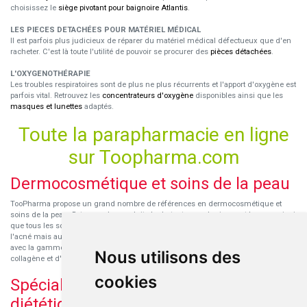
choisissez le
siège pivotant pour baignoire Atlantis
.
LES PIECES DETACHÉES POUR MATÉRIEL MÉDICAL
Il est parfois plus judicieux de réparer du matériel médical défectueux que d'en
racheter. C'est là toute l'utilité de pouvoir se procurer des
pièces détachées
.
L'OXYGENOTHÉRAPIE
Les troubles respiratoires sont de plus ne plus récurrents et l'apport d'oxygène est
parfois vital. Retrouvez les
concentrateurs d'oxygène
disponibles ainsi que les
masques et lunettes
adaptés.
Toute la parapharmacie en ligne
sur Toopharma.com
Dermocosmétique et soins de la peau
TooPharma propose un grand nombre de références en dermocosmétique et
soins de la peau. Retrouvez les produits hydratants pour le visage et le corps ainsi
que tous les soins pour peaux sensibles ou à tendance atopique, les soins pour
l'acné mais aussi des démaquillants. Découvrez nos nouvelles références SVR
avec la gamme anti-âge pour les peaux encore jeunes
SVR-Biotic
, à base de
Nous utilisons des
collagène et d'acide hyaluronique.
cookies
Spécialisation en micronutrition et
diététique