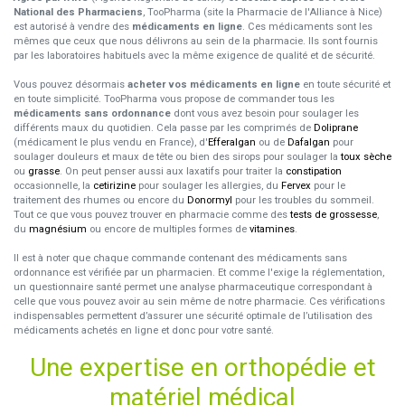
National des Pharmaciens
, TooPharma (site la Pharmacie de l'Alliance à Nice)
est autorisé à vendre des
médicaments en ligne
. Ces médicaments sont les
mêmes que ceux que nous délivrons au sein de la pharmacie. Ils sont fournis
par les laboratoires habituels avec la même exigence de qualité et de sécurité.
Vous pouvez désormais
acheter vos médicaments en ligne
en toute sécurité et
en toute simplicité. TooPharma vous propose de commander tous les
médicaments sans ordonnance
dont vous avez besoin pour soulager les
différents maux du quotidien. Cela passe par les comprimés de
Doliprane
(médicament le plus vendu en France), d'
Efferalgan
ou de
Dafalgan
pour
soulager douleurs et maux de tête ou bien des sirops pour soulager la
toux sèche
ou
grasse
. On peut penser aussi aux laxatifs pour traiter la
constipation
occasionnelle, la
cetirizine
pour soulager les allergies, du
Fervex
pour le
traitement des rhumes ou encore du
Donormyl
pour les troubles du sommeil.
Tout ce que vous pouvez trouver en pharmacie comme des
tests de grossesse
,
du
magnésium
ou encore de multiples formes de
vitamines
.
Il est à noter que chaque commande contenant des médicaments sans
ordonnance est vérifiée par un pharmacien. Et comme l'exige la réglementation,
un questionnaire santé permet une analyse pharmaceutique correspondant à
celle que vous pouvez avoir au sein même de notre pharmacie. Ces vérifications
indispensables permettent d’assurer une sécurité optimale de l’utilisation des
médicaments achetés en ligne et donc pour votre santé.
Une expertise en orthopédie et
matériel médical