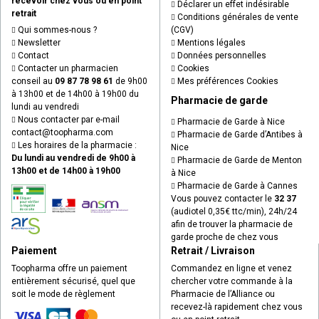
recevoir chez vous ou en point
Déclarer un effet indésirable
retrait
Conditions générales de vente
Qui sommes-nous ?
(CGV)
Newsletter
Mentions légales
Contact
Données personnelles
Contacter un pharmacien
Cookies
conseil au
09 87 78 98 61
de 9h00
Mes préférences Cookies
à 13h00 et de 14h00 à 19h00 du
Pharmacie de garde
lundi au vendredi
Nous contacter par e-mail
Pharmacie de Garde à Nice
contact
@
toopharma.com
Pharmacie de Garde d’Antibes à
Les horaires de la pharmacie :
Nice
Du lundi au vendredi de 9h00 à
Pharmacie de Garde de Menton
13h00 et de 14h00 à 19h00
à Nice
Pharmacie de Garde à Cannes
Vous pouvez contacter le
32 37
(audiotel 0,35€ ttc/min), 24h/24
afin de trouver la pharmacie de
garde proche de chez vous
Paiement
Retrait / Livraison
Toopharma offre un paiement
Commandez en ligne et venez
entièrement sécurisé, quel que
chercher votre commande à la
soit le mode de règlement
Pharmacie de l’Alliance ou
recevez-là rapidement chez vous