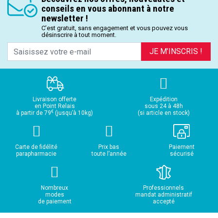
conseils en vous abonnant à notre
newsletter !
C’est gratuit, sans engagement et vous pouvez vous
désinscrire à tout moment.
JE M’INSCRIS !
Livraison offerte
Expédition
en Point Relais
sous 24 à 48h
€
à partir de 79
(jusqu’à 10kg)
(si article en stock)
Carte de fidélité
Prix bas
Paiement
parapharmacie
toute l’année
sécurisé
Nombreux
Professionnels
modes
mandat administratif
de paiement
accepté