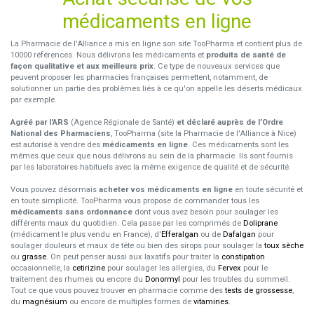
médicaments en ligne
La Pharmacie de l'Alliance a mis en ligne son site TooPharma et contient plus de
10000 références. Nous délivrons les médicaments et
produits de santé de
façon qualitative et aux meilleurs prix
. Ce type de nouveaux services que
peuvent proposer les pharmacies françaises permettent, notamment, de
solutionner un partie des problèmes liés à ce qu'on appelle les déserts médicaux
par exemple.
Agréé par l'ARS
(Agence Régionale de Santé)
et déclaré auprès de l’Ordre
National des Pharmaciens
, TooPharma (site la Pharmacie de l'Alliance à Nice)
est autorisé à vendre des
médicaments en ligne
. Ces médicaments sont les
mêmes que ceux que nous délivrons au sein de la pharmacie. Ils sont fournis
par les laboratoires habituels avec la même exigence de qualité et de sécurité.
Vous pouvez désormais
acheter vos médicaments en ligne
en toute sécurité et
en toute simplicité. TooPharma vous propose de commander tous les
médicaments sans ordonnance
dont vous avez besoin pour soulager les
différents maux du quotidien. Cela passe par les comprimés de
Doliprane
(médicament le plus vendu en France), d'
Efferalgan
ou de
Dafalgan
pour
soulager douleurs et maux de tête ou bien des sirops pour soulager la
toux sèche
ou
grasse
. On peut penser aussi aux laxatifs pour traiter la
constipation
occasionnelle, la
cetirizine
pour soulager les allergies, du
Fervex
pour le
traitement des rhumes ou encore du
Donormyl
pour les troubles du sommeil.
Tout ce que vous pouvez trouver en pharmacie comme des
tests de grossesse
,
du
magnésium
ou encore de multiples formes de
vitamines
.