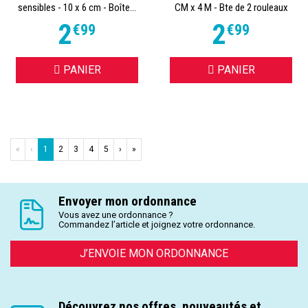
sensibles - 10 x 6 cm - Boîte...
CM x 4 M - Bte de 2 rouleaux
2
2
€
99
€
99
PANIER
PANIER
«
‹
1
2
3
4
5
›
»
Envoyer mon ordonnance
Vous avez une ordonnance ?
Commandez l’article et joignez votre ordonnance.
J’ENVOIE MON ORDONNANCE
Découvrez nos offres, nouveautés et