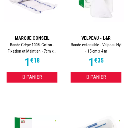
MARQUE CONSEIL
VELPEAU - L&R
Bande Crêpe 100% Coton -
Bande extensible - Velpeau Nyl
Fixation et Maintien - 7cm x...
- 15 cm x 4 m
1
1
€
18
€
35
PANIER
PANIER