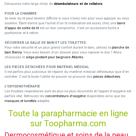
Découvrez notre large choix de
déambulateurs et de rollators
.
POUR LA CHAMBRE
Se lever du lit peut devenir difficile si vous n'avez rien pour vous appuyer ou vous
soutenir. Étant donné que l'achat d'un lit médicalisé est assez cher, une
barre
d'appui de sortie de lit
est un bon compromis. c'est un accessoire facile à
positionner et à retirer.
SÉCURISER LA SALLE DE BAIN ET LES TOILETTES
Pour votre sécurité et un plus grand confort durant le bain, utilisez la
planche de
bain Benny
. Vous avez besoin d'un dossier pour vous reposer le dos ? Alors
choisissez le
siège pivotant pour baignoire Atlantis
.
LES PIECES DETACHÉES POUR MATÉRIEL MÉDICAL
Il est parfois plus judicieux de réparer du matériel médical défectueux que d'en
racheter. C'est là toute l'utilité de pouvoir se procurer des
pièces détachées
.
L'OXYGENOTHÉRAPIE
Les troubles respiratoires sont de plus ne plus récurrents et l'apport d'oxygène est
parfois vital. Retrouvez les
concentrateurs d'oxygène
disponibles ainsi que les
masques et lunettes
adaptés.
Toute la parapharmacie en ligne
sur Toopharma.com
Dermocosmétique et soins de la peau