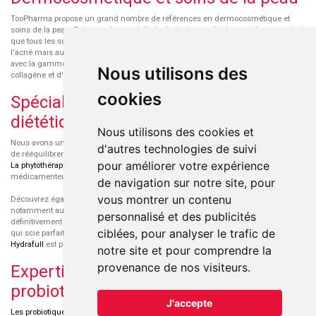
TooPharma propose un grand nombre de références en dermocosmétique et
soins de la peau. Retrouvez les produits hydratants pour le visage et le corps ainsi
que tous les soins pour peaux sensibles ou à tendance atopique, les soins pour
l'acné mais aussi des démaquillants. Découvrez nos nouvelles références SVR
avec la gamme anti-âge pour les peaux encore jeunes
SVR-Biotic
, à base de
Nous utilisons des
collagène et d'acide hyaluronique.
cookies
Spécialisation en micronutrition et
diététique
Nous utilisons des cookies et
Nous avons un engouement particulier pour la micronutrition qui permet souvent
d'autres technologies de suivi
de rééquilibrer des carences ou d'améliorer des troubles métaboliques mineurs.
pour améliorer votre expérience
La phytothérapie
et
l'aromathérapie
sont souvent complémentaires de traitements
médicamenteux lorsqu'ils sont bien conseillés.
de navigation sur notre site, pour
vous montrer un contenu
Découvrez également les protéines et les produits de nutrition sportive,
notamment au sein de la gamme française
Eric Favre
. Cette gamme est
personnalisé et des publicités
définitivement axée sur le choix qualitatif des ingrédients et sur une formulation
ciblées, pour analyser le trafic de
qui scie parfaitement aux besoins de chaque sportif. La gamme hydratation
Hydrafull
est pensée pour une hydratation maximale.
notre site et pour comprendre la
provenance de nos visiteurs.
Expertise dans le domaine des
probiotiques
J'accepte
Les probiotiques
font parti des découvertes médicales majeures dans l'arsenal