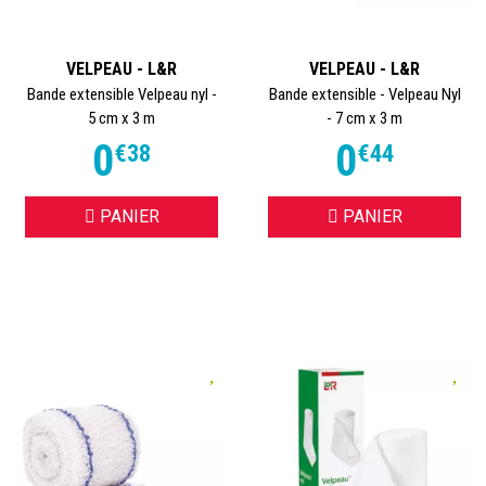
VELPEAU - L&R
VELPEAU - L&R
Bande extensible Velpeau nyl -
Bande extensible - Velpeau Nyl
5 cm x 3 m
- 7 cm x 3 m
0
0
€
38
€
44
PANIER
PANIER