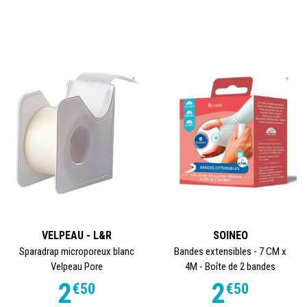
VELPEAU - L&R
SOINEO
Sparadrap microporeux blanc
Bandes extensibles - 7 CM x
Velpeau Pore
4M - Boîte de 2 bandes
2
2
€
50
€
50