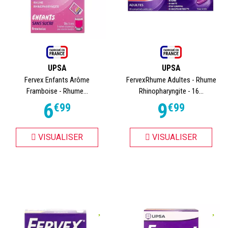
UPSA
UPSA
Fervex Enfants Arôme
FervexRhume Adultes - Rhume
Framboise - Rhume...
Rhinopharyngite - 16...
6
9
€
99
€
99
VISUALISER
VISUALISER