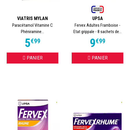
VIATRIS MYLAN
UPSA
Paracétamol Vitamine C
Fervex Adultes Framboise -
Phéniramine...
Etat grippale - 8 sachets de...
5
9
€
99
€
99
PANIER
PANIER