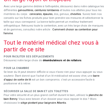
Avec une large gamme dédiée à l’orthopédie, découvrez dans notre catalogue les
différentes
genouillères
,
ceintures lombaires
et toutes nos attelles pour tous les
membres du corps :
cervicales
,
épaules
, dos, genoux,
chevilles
. Suivez bien nos
conseils sur les fiches produits pour bien prendre vos mesures et sélectionner la
taille qui vous correspond. La bonne taille permet un meilleur traitement
orthopédique. Retrouvez toute la contention, avec un très large choix de marques
et de gammes, consultez notre article :
Comment choisir sa contention pour
femme
.
Tout le matériel médical chez vous à
partir de ce site
POUR FACILITER SES DÉPLACEMENTS
Découvrez notre large choix de
déambulateurs et de rollators
.
POUR LA CHAMBRE
Se lever du lit peut devenir difficile si vous n'avez rien pour vous appuyer ou vous
soutenir. Étant donné que l'achat d'un lit médicalisé est assez cher, une
barre
d'appui de sortie de lit
est un bon compromis. c'est un accessoire facile à
positionner et à retirer.
SÉCURISER LA SALLE DE BAIN ET LES TOILETTES
Pour votre sécurité et un plus grand confort durant le bain, utilisez la
planche de
bain Benny
. Vous avez besoin d'un dossier pour vous reposer le dos ? Alors
choisissez le
siège pivotant pour baignoire Atlantis
.