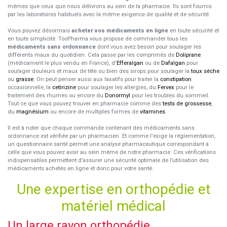
mêmes que ceux que nous délivrons au sein de la pharmacie. Ils sont fournis
par les laboratoires habituels avec la même exigence de qualité et de sécurité.
Vous pouvez désormais
acheter vos médicaments en ligne
en toute sécurité et
en toute simplicité. TooPharma vous propose de commander tous les
médicaments sans ordonnance
dont vous avez besoin pour soulager les
différents maux du quotidien. Cela passe par les comprimés de
Doliprane
(médicament le plus vendu en France), d'
Efferalgan
ou de
Dafalgan
pour
soulager douleurs et maux de tête ou bien des sirops pour soulager la
toux sèche
ou
grasse
. On peut penser aussi aux laxatifs pour traiter la
constipation
occasionnelle, la
cetirizine
pour soulager les allergies, du
Fervex
pour le
traitement des rhumes ou encore du
Donormyl
pour les troubles du sommeil.
Tout ce que vous pouvez trouver en pharmacie comme des
tests de grossesse
,
du
magnésium
ou encore de multiples formes de
vitamines
.
Il est à noter que chaque commande contenant des médicaments sans
ordonnance est vérifiée par un pharmacien. Et comme l'exige la réglementation,
un questionnaire santé permet une analyse pharmaceutique correspondant à
celle que vous pouvez avoir au sein même de notre pharmacie. Ces vérifications
indispensables permettent d’assurer une sécurité optimale de l’utilisation des
médicaments achetés en ligne et donc pour votre santé.
Une expertise en orthopédie et
matériel médical
Un large rayon orthopédie