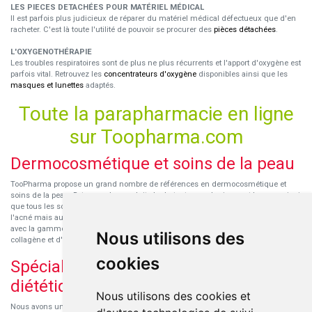
LES PIECES DETACHÉES POUR MATÉRIEL MÉDICAL
Il est parfois plus judicieux de réparer du matériel médical défectueux que d'en
racheter. C'est là toute l'utilité de pouvoir se procurer des
pièces détachées
.
L'OXYGENOTHÉRAPIE
Les troubles respiratoires sont de plus ne plus récurrents et l'apport d'oxygène est
parfois vital. Retrouvez les
concentrateurs d'oxygène
disponibles ainsi que les
masques et lunettes
adaptés.
Toute la parapharmacie en ligne
sur Toopharma.com
Dermocosmétique et soins de la peau
TooPharma propose un grand nombre de références en dermocosmétique et
soins de la peau. Retrouvez les produits hydratants pour le visage et le corps ainsi
que tous les soins pour peaux sensibles ou à tendance atopique, les soins pour
l'acné mais aussi des démaquillants. Découvrez nos nouvelles références SVR
avec la gamme anti-âge pour les peaux encore jeunes
SVR-Biotic
, à base de
Nous utilisons des
collagène et d'acide hyaluronique.
cookies
Spécialisation en micronutrition et
diététique
Nous utilisons des cookies et
Nous avons un engouement particulier pour la micronutrition qui permet souvent