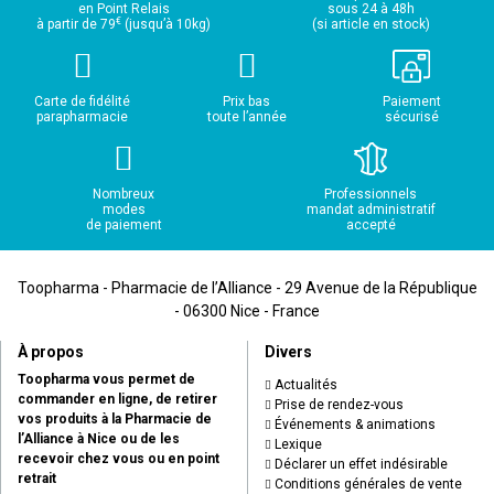
en Point Relais
sous 24 à 48h
€
à partir de 79
(jusqu’à 10kg)
(si article en stock)
Carte de fidélité
Prix bas
Paiement
parapharmacie
toute l’année
sécurisé
Nombreux
Professionnels
modes
mandat administratif
de paiement
accepté
Toopharma - Pharmacie de l’Alliance - 29 Avenue de la République
- 06300 Nice - France
À propos
Divers
Toopharma vous permet de
Actualités
commander en ligne, de retirer
Prise de rendez-vous
vos produits à la Pharmacie de
Événements & animations
l’Alliance à Nice ou de les
Lexique
recevoir chez vous ou en point
Déclarer un effet indésirable
retrait
Conditions générales de vente