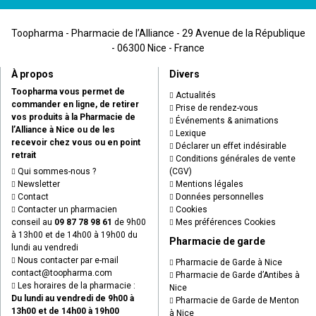
Toopharma - Pharmacie de l’Alliance - 29 Avenue de la République
- 06300 Nice - France
À propos
Divers
Toopharma vous permet de
Actualités
commander en ligne, de retirer
Prise de rendez-vous
vos produits à la Pharmacie de
Événements & animations
l’Alliance à Nice ou de les
Lexique
recevoir chez vous ou en point
Déclarer un effet indésirable
retrait
Conditions générales de vente
Qui sommes-nous ?
(CGV)
Newsletter
Mentions légales
Contact
Données personnelles
Contacter un pharmacien
Cookies
conseil au
09 87 78 98 61
de 9h00
Mes préférences Cookies
à 13h00 et de 14h00 à 19h00 du
Pharmacie de garde
lundi au vendredi
Nous contacter par e-mail
Pharmacie de Garde à Nice
contact
@
toopharma.com
Pharmacie de Garde d’Antibes à
Les horaires de la pharmacie :
Nice
Du lundi au vendredi de 9h00 à
Pharmacie de Garde de Menton
13h00 et de 14h00 à 19h00
à Nice