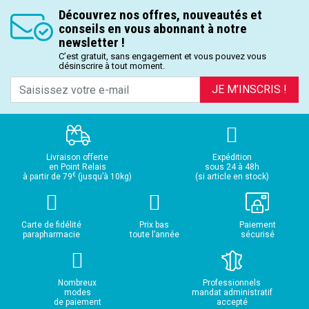
Découvrez nos offres, nouveautés et
conseils en vous abonnant à notre
newsletter !
C’est gratuit, sans engagement et vous pouvez vous
désinscrire à tout moment.
JE M’INSCRIS !
Livraison offerte
Expédition
en Point Relais
sous 24 à 48h
€
à partir de 79
(jusqu’à 10kg)
(si article en stock)
Carte de fidélité
Prix bas
Paiement
parapharmacie
toute l’année
sécurisé
Nombreux
Professionnels
modes
mandat administratif
de paiement
accepté