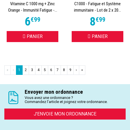
Vitamine C 1000 mg + Zinc
C1000 - Fatigue et Système
Orange - Immunité Fatigue -...
immunitaire - Lot de 2 x 20...
6
8
€
99
€
99
PANIER
PANIER
«
‹
1
2
3
4
5
6
7
8
9
›
»
Envoyer mon ordonnance
Vous avez une ordonnance ?
Commandez l’article et joignez votre ordonnance.
J’ENVOIE MON ORDONNANCE