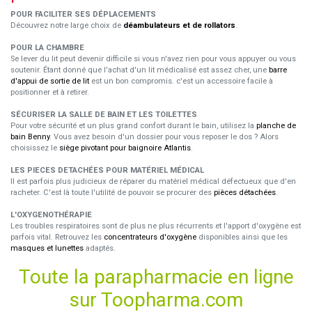
POUR FACILITER SES DÉPLACEMENTS
Découvrez notre large choix de
déambulateurs et de rollators
.
POUR LA CHAMBRE
Se lever du lit peut devenir difficile si vous n'avez rien pour vous appuyer ou vous
soutenir. Étant donné que l'achat d'un lit médicalisé est assez cher, une
barre
d'appui de sortie de lit
est un bon compromis. c'est un accessoire facile à
positionner et à retirer.
SÉCURISER LA SALLE DE BAIN ET LES TOILETTES
Pour votre sécurité et un plus grand confort durant le bain, utilisez la
planche de
bain Benny
. Vous avez besoin d'un dossier pour vous reposer le dos ? Alors
choisissez le
siège pivotant pour baignoire Atlantis
.
LES PIECES DETACHÉES POUR MATÉRIEL MÉDICAL
Il est parfois plus judicieux de réparer du matériel médical défectueux que d'en
racheter. C'est là toute l'utilité de pouvoir se procurer des
pièces détachées
.
L'OXYGENOTHÉRAPIE
Les troubles respiratoires sont de plus ne plus récurrents et l'apport d'oxygène est
parfois vital. Retrouvez les
concentrateurs d'oxygène
disponibles ainsi que les
masques et lunettes
adaptés.
Toute la parapharmacie en ligne
sur Toopharma.com