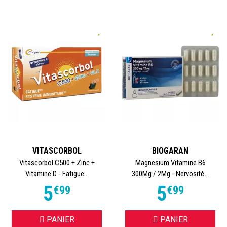
VITASCORBOL
BIOGARAN
Vitascorbol C500 + Zinc +
Magnesium Vitamine B6
Vitamine D - Fatigue...
300Mg / 2Mg - Nervosité...
5
5
€
99
€
99
PANIER
PANIER