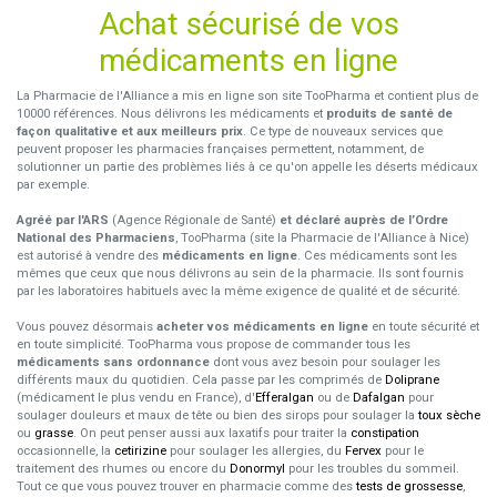
Achat sécurisé de vos
médicaments en ligne
La Pharmacie de l'Alliance a mis en ligne son site TooPharma et contient plus de
10000 références. Nous délivrons les médicaments et
produits de santé de
façon qualitative et aux meilleurs prix
. Ce type de nouveaux services que
peuvent proposer les pharmacies françaises permettent, notamment, de
solutionner un partie des problèmes liés à ce qu'on appelle les déserts médicaux
par exemple.
Agréé par l'ARS
(Agence Régionale de Santé)
et déclaré auprès de l’Ordre
National des Pharmaciens
, TooPharma (site la Pharmacie de l'Alliance à Nice)
est autorisé à vendre des
médicaments en ligne
. Ces médicaments sont les
mêmes que ceux que nous délivrons au sein de la pharmacie. Ils sont fournis
par les laboratoires habituels avec la même exigence de qualité et de sécurité.
Vous pouvez désormais
acheter vos médicaments en ligne
en toute sécurité et
en toute simplicité. TooPharma vous propose de commander tous les
médicaments sans ordonnance
dont vous avez besoin pour soulager les
différents maux du quotidien. Cela passe par les comprimés de
Doliprane
(médicament le plus vendu en France), d'
Efferalgan
ou de
Dafalgan
pour
soulager douleurs et maux de tête ou bien des sirops pour soulager la
toux sèche
ou
grasse
. On peut penser aussi aux laxatifs pour traiter la
constipation
occasionnelle, la
cetirizine
pour soulager les allergies, du
Fervex
pour le
traitement des rhumes ou encore du
Donormyl
pour les troubles du sommeil.
Tout ce que vous pouvez trouver en pharmacie comme des
tests de grossesse
,