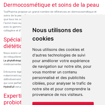
Dermocosmétique et soins de la peau
TooPharma propose un grand nombre de références en dermocosmétique et
soins de la peau. Retrouvez les produits hydratants pour le visage et le corps ainsi
que tous les soins pour peaux sensibles ou à tendance atopique, les soins pour
l'acné mais aussi des démaquillants. Découvrez nos nouvelles références SVR
avec la gamme anti-âge pour les peaux encore jeunes
SVR-Biotic
, à base de
Nous utilisons des
collagène et d'acide hyaluronique.
cookies
Spécialisation en micronutrition et
diététique
Nous utilisons des cookies et
Nous avons un engouement particulier pour la micronutrition qui permet souvent
d'autres technologies de suivi
de rééquilibrer des carences ou d'améliorer des troubles métaboliques mineurs.
pour améliorer votre expérience
La phytothérapie
et
l'aromathérapie
sont souvent complémentaires de traitements
médicamenteux lorsqu'ils sont bien conseillés.
de navigation sur notre site, pour
vous montrer un contenu
Découvrez également les protéines et les produits de nutrition sportive,
notamment au sein de la gamme française
Eric Favre
. Cette gamme est
personnalisé et des publicités
définitivement axée sur le choix qualitatif des ingrédients et sur une formulation
ciblées, pour analyser le trafic de
qui scie parfaitement aux besoins de chaque sportif. La gamme hydratation
Hydrafull
est pensée pour une hydratation maximale.
notre site et pour comprendre la
provenance de nos visiteurs.
Expertise dans le domaine des
probiotiques