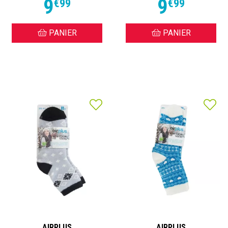
9
9
€
99
€
99
PANIER
PANIER
AIRPLUS
AIRPLUS