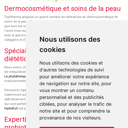
Dermocosmétique et soins de la peau
TooPharma propose un grand nombre de références en dermocosmétique et
soins de la peau. Retrouvez les produits hydratants pour le visage et le corps ainsi
que tous les soins pour peaux sensibles ou à tendance atopique, les soins pour
l'acné mais aussi des démaquillants. Découvrez nos nouvelles références SVR
avec la gamme anti-âge pour les peaux encore jeunes
SVR-Biotic
, à base de
Nous utilisons des
collagène et d'acide hyaluronique.
cookies
Spécialisation en micronutrition et
diététique
Nous utilisons des cookies et
Nous avons un engouement particulier pour la micronutrition qui permet souvent
d'autres technologies de suivi
de rééquilibrer des carences ou d'améliorer des troubles métaboliques mineurs.
pour améliorer votre expérience
La phytothérapie
et
l'aromathérapie
sont souvent complémentaires de traitements
médicamenteux lorsqu'ils sont bien conseillés.
de navigation sur notre site, pour
vous montrer un contenu
Découvrez également les protéines et les produits de nutrition sportive,
notamment au sein de la gamme française
Eric Favre
. Cette gamme est
personnalisé et des publicités
définitivement axée sur le choix qualitatif des ingrédients et sur une formulation
ciblées, pour analyser le trafic de
qui scie parfaitement aux besoins de chaque sportif. La gamme hydratation
Hydrafull
est pensée pour une hydratation maximale.
notre site et pour comprendre la
provenance de nos visiteurs.
Expertise dans le domaine des
probiotiques