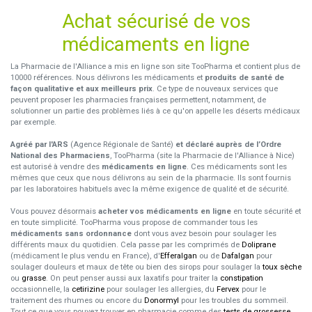
Achat sécurisé de vos
médicaments en ligne
La Pharmacie de l'Alliance a mis en ligne son site TooPharma et contient plus de
10000 références. Nous délivrons les médicaments et
produits de santé de
façon qualitative et aux meilleurs prix
. Ce type de nouveaux services que
peuvent proposer les pharmacies françaises permettent, notamment, de
solutionner un partie des problèmes liés à ce qu'on appelle les déserts médicaux
par exemple.
Agréé par l'ARS
(Agence Régionale de Santé)
et déclaré auprès de l’Ordre
National des Pharmaciens
, TooPharma (site la Pharmacie de l'Alliance à Nice)
est autorisé à vendre des
médicaments en ligne
. Ces médicaments sont les
mêmes que ceux que nous délivrons au sein de la pharmacie. Ils sont fournis
par les laboratoires habituels avec la même exigence de qualité et de sécurité.
Vous pouvez désormais
acheter vos médicaments en ligne
en toute sécurité et
en toute simplicité. TooPharma vous propose de commander tous les
médicaments sans ordonnance
dont vous avez besoin pour soulager les
différents maux du quotidien. Cela passe par les comprimés de
Doliprane
(médicament le plus vendu en France), d'
Efferalgan
ou de
Dafalgan
pour
soulager douleurs et maux de tête ou bien des sirops pour soulager la
toux sèche
ou
grasse
. On peut penser aussi aux laxatifs pour traiter la
constipation
occasionnelle, la
cetirizine
pour soulager les allergies, du
Fervex
pour le
traitement des rhumes ou encore du
Donormyl
pour les troubles du sommeil.
Tout ce que vous pouvez trouver en pharmacie comme des
tests de grossesse
,