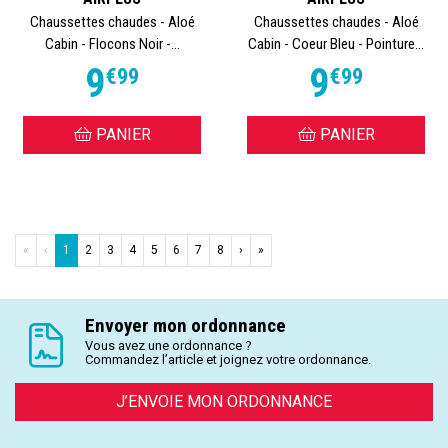
Chaussettes chaudes - Aloé
Chaussettes chaudes - Aloé
Cabin - Flocons Noir -...
Cabin - Coeur Bleu - Pointure...
9
9
€
99
€
99
PANIER
PANIER
«
‹
1
2
3
4
5
6
7
8
›
»
Envoyer mon ordonnance
Vous avez une ordonnance ?
Commandez l’article et joignez votre ordonnance.
J’ENVOIE MON ORDONNANCE