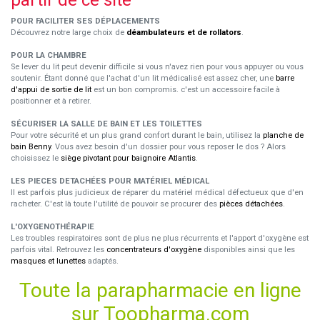
partir de ce site
POUR FACILITER SES DÉPLACEMENTS
Découvrez notre large choix de
déambulateurs et de rollators
.
POUR LA CHAMBRE
Se lever du lit peut devenir difficile si vous n'avez rien pour vous appuyer ou vous
soutenir. Étant donné que l'achat d'un lit médicalisé est assez cher, une
barre
d'appui de sortie de lit
est un bon compromis. c'est un accessoire facile à
positionner et à retirer.
SÉCURISER LA SALLE DE BAIN ET LES TOILETTES
Pour votre sécurité et un plus grand confort durant le bain, utilisez la
planche de
bain Benny
. Vous avez besoin d'un dossier pour vous reposer le dos ? Alors
choisissez le
siège pivotant pour baignoire Atlantis
.
LES PIECES DETACHÉES POUR MATÉRIEL MÉDICAL
Il est parfois plus judicieux de réparer du matériel médical défectueux que d'en
racheter. C'est là toute l'utilité de pouvoir se procurer des
pièces détachées
.
L'OXYGENOTHÉRAPIE
Les troubles respiratoires sont de plus ne plus récurrents et l'apport d'oxygène est
parfois vital. Retrouvez les
concentrateurs d'oxygène
disponibles ainsi que les
masques et lunettes
adaptés.
Toute la parapharmacie en ligne
sur Toopharma.com