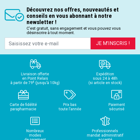
Découvrez nos offres, nouveautés et
conseils en vous abonnant à notre
newsletter !
C’est gratuit, sans engagement et vous pouvez vous
désinscrire à tout moment.
JE M’INSCRIS !
Livraison offerte
Expédition
en Point Relais
sous 24 à 48h
€
à partir de 79
(jusqu’à 10kg)
(si article en stock)
Carte de fidélité
Prix bas
Paiement
parapharmacie
toute l’année
sécurisé
Nombreux
Professionnels
modes
mandat administratif
de paiement
accepté