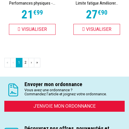
Performances physiques -...
Limite fatigue Améliorer...
21
27
€
99
€
90
VISUALISER
VISUALISER
«
‹
1
2
›
»
Envoyer mon ordonnance
Vous avez une ordonnance ?
Commandez l’article et joignez votre ordonnance.
J’ENVOIE MON ORDONNANCE
Découvrez nos offres, nouveautés et