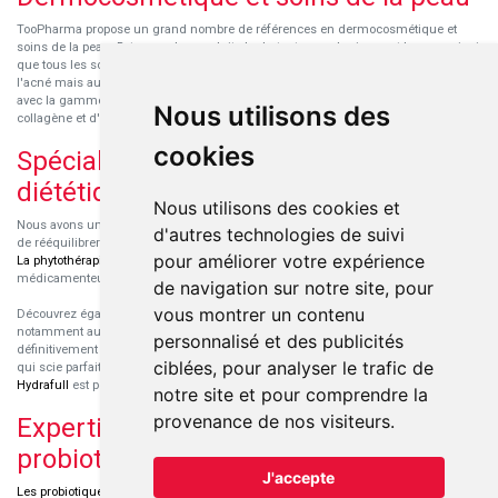
TooPharma propose un grand nombre de références en dermocosmétique et
soins de la peau. Retrouvez les produits hydratants pour le visage et le corps ainsi
que tous les soins pour peaux sensibles ou à tendance atopique, les soins pour
l'acné mais aussi des démaquillants. Découvrez nos nouvelles références SVR
avec la gamme anti-âge pour les peaux encore jeunes
SVR-Biotic
, à base de
Nous utilisons des
collagène et d'acide hyaluronique.
cookies
Spécialisation en micronutrition et
diététique
Nous utilisons des cookies et
Nous avons un engouement particulier pour la micronutrition qui permet souvent
d'autres technologies de suivi
de rééquilibrer des carences ou d'améliorer des troubles métaboliques mineurs.
pour améliorer votre expérience
La phytothérapie
et
l'aromathérapie
sont souvent complémentaires de traitements
médicamenteux lorsqu'ils sont bien conseillés.
de navigation sur notre site, pour
vous montrer un contenu
Découvrez également les protéines et les produits de nutrition sportive,
notamment au sein de la gamme française
Eric Favre
. Cette gamme est
personnalisé et des publicités
définitivement axée sur le choix qualitatif des ingrédients et sur une formulation
ciblées, pour analyser le trafic de
qui scie parfaitement aux besoins de chaque sportif. La gamme hydratation
Hydrafull
est pensée pour une hydratation maximale.
notre site et pour comprendre la
provenance de nos visiteurs.
Expertise dans le domaine des
probiotiques
J'accepte
Les probiotiques
font parti des découvertes médicales majeures dans l'arsenal