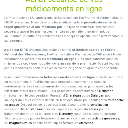
médicaments en ligne
La Pharmacie de l'Alliance a mis en ligne son site TooPharma et contient plus de
10000 références. Nous délivrons les médicaments et
produits de santé de
façon qualitative et aux meilleurs prix
. Ce type de nouveaux services que
peuvent proposer les pharmacies françaises permettent, notamment, de
solutionner un partie des problèmes liés à ce qu'on appelle les déserts médicaux
par exemple.
Agréé par l'ARS
(Agence Régionale de Santé)
et déclaré auprès de l’Ordre
National des Pharmaciens
, TooPharma (site la Pharmacie de l'Alliance à Nice)
est autorisé à vendre des
médicaments en ligne
. Ces médicaments sont les
mêmes que ceux que nous délivrons au sein de la pharmacie. Ils sont fournis
par les laboratoires habituels avec la même exigence de qualité et de sécurité.
Vous pouvez désormais
acheter vos médicaments en ligne
en toute sécurité et
en toute simplicité. TooPharma vous propose de commander tous les
médicaments sans ordonnance
dont vous avez besoin pour soulager les
différents maux du quotidien. Cela passe par les comprimés de
Doliprane
(médicament le plus vendu en France), d'
Efferalgan
ou de
Dafalgan
pour
soulager douleurs et maux de tête ou bien des sirops pour soulager la
toux sèche
ou
grasse
. On peut penser aussi aux laxatifs pour traiter la
constipation
occasionnelle, la
cetirizine
pour soulager les allergies, du
Fervex
pour le
traitement des rhumes ou encore du
Donormyl
pour les troubles du sommeil.
Tout ce que vous pouvez trouver en pharmacie comme des
tests de grossesse
,
du
magnésium
ou encore de multiples formes de
vitamines
.