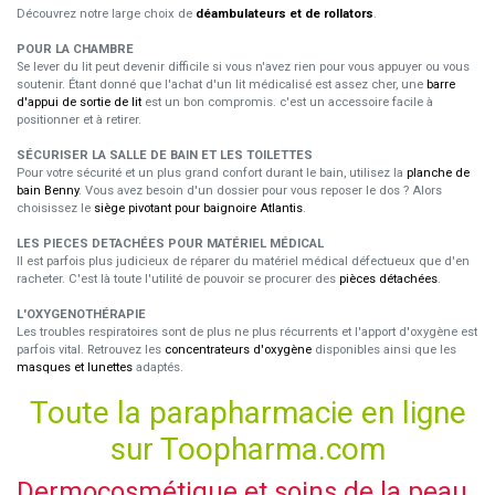
Découvrez notre large choix de
déambulateurs et de rollators
.
POUR LA CHAMBRE
Se lever du lit peut devenir difficile si vous n'avez rien pour vous appuyer ou vous
soutenir. Étant donné que l'achat d'un lit médicalisé est assez cher, une
barre
d'appui de sortie de lit
est un bon compromis. c'est un accessoire facile à
positionner et à retirer.
SÉCURISER LA SALLE DE BAIN ET LES TOILETTES
Pour votre sécurité et un plus grand confort durant le bain, utilisez la
planche de
bain Benny
. Vous avez besoin d'un dossier pour vous reposer le dos ? Alors
choisissez le
siège pivotant pour baignoire Atlantis
.
LES PIECES DETACHÉES POUR MATÉRIEL MÉDICAL
Il est parfois plus judicieux de réparer du matériel médical défectueux que d'en
racheter. C'est là toute l'utilité de pouvoir se procurer des
pièces détachées
.
L'OXYGENOTHÉRAPIE
Les troubles respiratoires sont de plus ne plus récurrents et l'apport d'oxygène est
parfois vital. Retrouvez les
concentrateurs d'oxygène
disponibles ainsi que les
masques et lunettes
adaptés.
Toute la parapharmacie en ligne
sur Toopharma.com
Dermocosmétique et soins de la peau