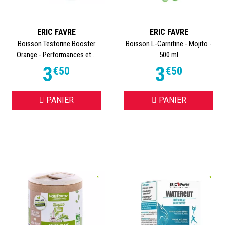
ERIC FAVRE
ERIC FAVRE
Boisson Testorine Booster
Boisson L-Carnitine - Mojito -
Orange - Performances et...
500 ml
3
3
€
50
€
50
PANIER
PANIER