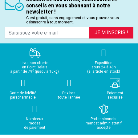
conseils en vous abonnant à notre
newsletter !
C’est gratuit, sans engagement et vous pouvez vous
désinscrire à tout moment.
JE M’INSCRIS !
Livraison offerte
Expédition
en Point Relais
sous 24 à 48h
€
à partir de 79
(jusqu’à 10kg)
(si article en stock)
Carte de fidélité
Prix bas
Paiement
parapharmacie
toute l’année
sécurisé
Nombreux
Professionnels
modes
mandat administratif
de paiement
accepté