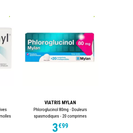
VIATRIS MYLAN
ives
Phloroglucinol 80mg - Douleurs
 molles
spasmodiques - 20 comprimes
3
€
99