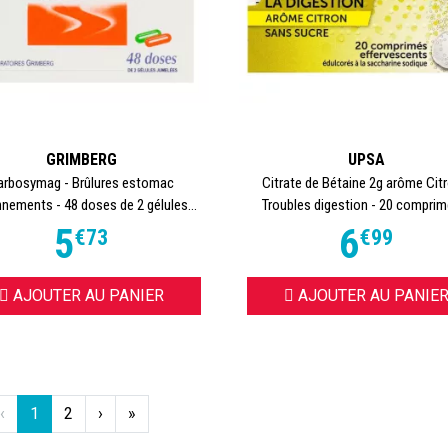
GRIMBERG
UPSA
arbosymag - Brûlures estomac
Citrate de Bétaine 2g arôme Citr
nnements - 48 doses de 2 gélules...
Troubles digestion - 20 comprimé
5
6
€
73
€
99
AJOUTER AU PANIER
AJOUTER AU PANIE
‹
1
2
›
»