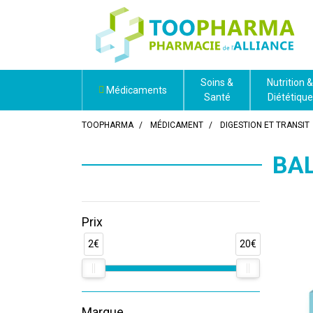
Soins &
Nutrition &
Médicaments
Santé
Diététique
TOOPHARMA
MÉDICAMENT
DIGESTION ET TRANSIT
BA
Prix
2€
20€
Marque