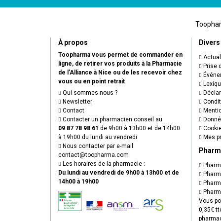
Toopharm
À propos
Divers
Toopharma vous permet de commander en
Actual
ligne, de retirer vos produits à la Pharmacie
Prise 
de l’Alliance à Nice ou de les recevoir chez
Événem
vous ou en point retrait
Lexiq
Qui sommes-nous ?
Déclare
Newsletter
Condit
Contact
Mentio
Contacter un pharmacien conseil au
Donnée
09 87 78 98 61
de 9h00 à 13h00 et de 14h00
Cooki
à 19h00 du lundi au vendredi
Mes pr
Nous contacter par e-mail
Pharm
contact
@
toopharma.com
Les horaires de la pharmacie :
Pharma
Du lundi au vendredi de 9h00 à 13h00 et de
Pharma
14h00 à 19h00
Pharma
Pharma
Vous po
0,35€ tt
pharmac