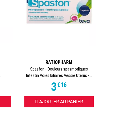
RATIOPHARM
Spasfon - Douleurs spasmodiques
.
Intestin Voies biliaires Vessie Utérus -...
3
€
16
R
AJOUTER AU PANIER