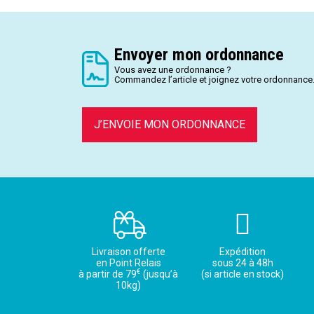
Envoyer mon ordonnance
Vous avez une ordonnance ?
Commandez l’article et joignez votre ordonnance
J’ENVOIE MON ORDONNANCE
Livraison offerte
Expédition
en Point Relais
sous 24 à 48h
€
à partir de 79
(jusqu’à
(si article en stock)
10kg)