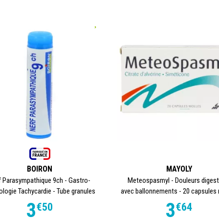
BOIRON
MAYOLY
f Parasympathique 9ch - Gastro-
Meteospasmyl - Douleurs digest
ologie Tachycardie - Tube granules
avec ballonnements - 20 capsules
3
3
€
50
€
64