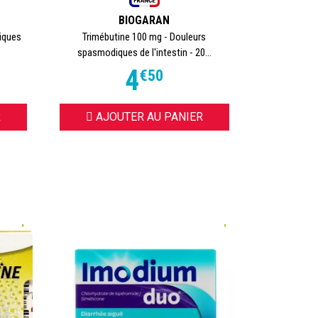
BIOGARAN
iques
Trimébutine 100 mg - Douleurs
spasmodiques de l'intestin - 20...
4
€
50
R
AJOUTER AU PANIER