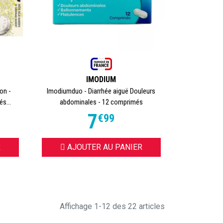
IMODIUM
on -
Imodiumduo - Diarrhée aiguë Douleurs
s...
abdominales - 12 comprimés
7
€
99
R
AJOUTER AU PANIER
Affichage 1-12 des 22 articles