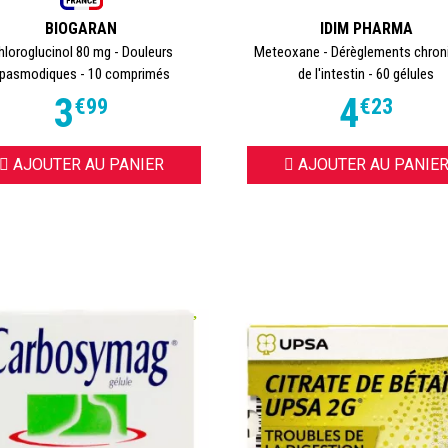
BIOGARAN
IDIM PHARMA
hloroglucinol 80 mg - Douleurs
Meteoxane - Dérèglements chron
pasmodiques - 10 comprimés
de l'intestin - 60 gélules
3
4
€
99
€
23
AJOUTER AU PANIER
AJOUTER AU PANIE