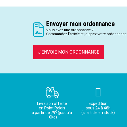
Envoyer mon ordonnance
Vous avez une ordonnance ?
Commandez l’article et joignez votre ordonnance
J’ENVOIE MON ORDONNANCE
Livraison offerte
Expédition
en Point Relais
sous 24 à 48h
€
à partir de 79
(jusqu’à
(si article en stock)
10kg)