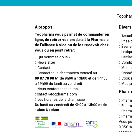
Toopharm
À propos
Divers
Toopharma vous permet de commander en
Actual
ligne, de retirer vos produits à la Pharmacie
Prise 
de l’Alliance à Nice ou de les recevoir chez
Événem
vous ou en point retrait
Lexiq
Qui sommes-nous ?
Déclare
Newsletter
Condit
Contact
Mentio
Contacter un pharmacien conseil au
Donnée
09 87 78 98 61
de 9h00 à 13h00 et de 14h00
Cooki
à 19h00 du lundi au vendredi
Mes pr
Nous contacter par e-mail
Pharm
contact
@
toopharma.com
Les horaires de la pharmacie :
Pharma
Du lundi au vendredi de 9h00 à 13h00 et de
Pharma
14h00 à 19h00
Pharma
Pharma
Vous po
0,35€ tt