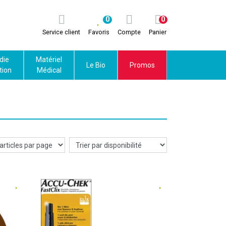
0
0
Service client
Favoris
Compte
Panier
die
Matériel
Le Bio
Promos
tion
Médical