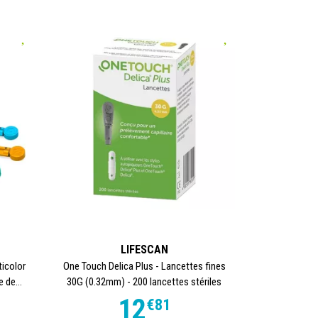
LIFESCAN
ticolor
One Touch Delica Plus - Lancettes fines
 de...
30G (0.32mm) - 200 lancettes stériles
12
€
81