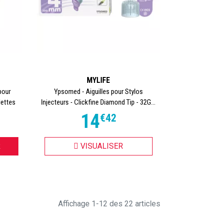
MYLIFE
pour
Ypsomed - Aiguilles pour Stylos
lettes
Injecteurs - Clickfine Diamond Tip - 32G...
14
€
42
R
VISUALISER
Affichage 1-12 des 22 articles