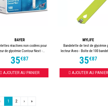
BAYER
MYLIFE
lettes réactives non codées pour
Bandelette de test de glycémie 
eur de glycémie Contour Next -...
lecteur Aveo - Boîte de 100 bande
35
35
€
87
€
87
AJOUTER AU PANIER
AJOUTER AU PANIE
‹
1
2
›
»