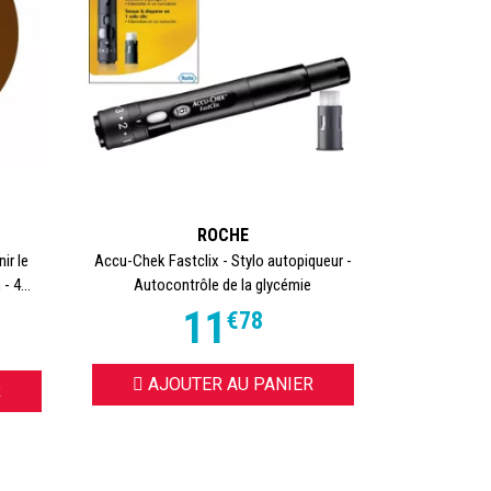
ROCHE
ir le
Accu-Chek Fastclix - Stylo autopiqueur -
- 4...
Autocontrôle de la glycémie
11
€
78
AJOUTER AU PANIER
R