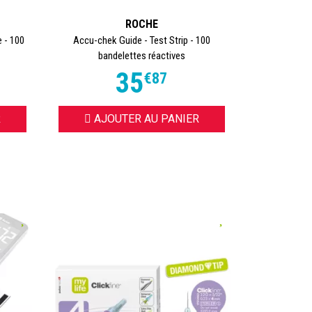
ROCHE
e - 100
Accu-chek Guide - Test Strip - 100
bandelettes réactives
35
€
87
R
AJOUTER AU PANIER