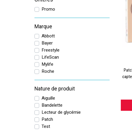
Promo
Marque
Abbott
Bayer
Freestyle
LifeScan
Mylife
Patc
Roche
capteu
Nature de produit
Aiguille
Bandelette
Lecteur de glycémie
Patch
Test