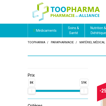
Soins &
Nutrition &
Médicaments
Santé
Diététique
TOOPHARMA
PARAPHARMACIE
MATÉRIEL MÉDICAL
Prix
8€
59€
-2
Critères