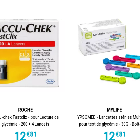
ROCHE
MYLIFE
-chek Fastclix - pour Lecture de
YPSOMED - Lancettes stériles Mul
glycémie - 200 + 4 Lancets
pour test de glycémie - 30G - Boîte
12
12
€
81
€
81