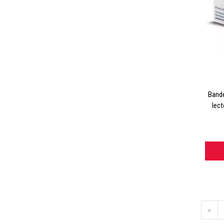
Bande
lect
«