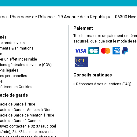
a - Pharmacie de l’Alliance - 29 Avenue de la République - 06300 Nice
Paiement
Toopharma offre un paiement entièr
ités
sécurisé, quel que soit le mode de r
de rendez-vous
ents & animations
ue
r un effet indésirable
ions générales de vente (CGV)
ns légales
Conseils pratiques
s personnelles
es
Réponses à vos questions (FAQ)
éférences Cookies
acie de garde
cie de Garde à Nice
cie de Garde d’Antibes à Nice
cie de Garde de Menton à Nice
cie de Garde à Cannes
uvez contacter le
32 37
(audiotel
c/min), 24h/24 afin de trouver la