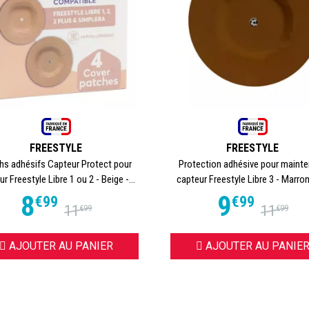
FREESTYLE
FREESTYLE
hs adhésifs Capteur Protect pour
Protection adhésive pour mainten
r Freestyle Libre 1 ou 2 - Beige -...
capteur Freestyle Libre 3 - Marron 
8
9
€
99
€
99
11
11
€
99
€
99
AJOUTER AU PANIER
AJOUTER AU PANIE