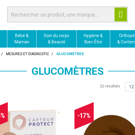
Bébé &
Soin du corps
Hygiène &
Orthopé
Maman
& Beauté
Bien-Être
& Conten
MESURES ET DIAGNOSTIC
GLUCOMÈTRES
GLUCOMÈTRES
22 résultats
5%
-17%