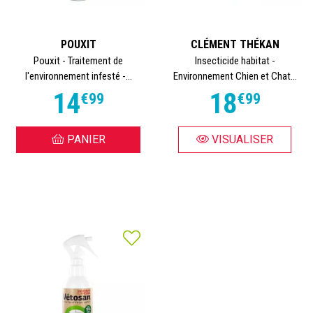
POUXIT
CLÉMENT THÉKAN
Pouxit - Traitement de
Insecticide habitat -
l'environnement infesté -...
Environnement Chien et Chat...
14
18
€
99
€
99
PANIER
VISUALISER