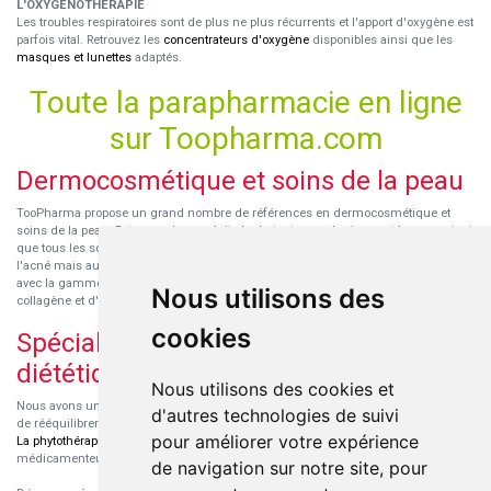
L'OXYGENOTHÉRAPIE
Les troubles respiratoires sont de plus ne plus récurrents et l'apport d'oxygène est
parfois vital. Retrouvez les
concentrateurs d'oxygène
disponibles ainsi que les
masques et lunettes
adaptés.
Toute la parapharmacie en ligne
sur Toopharma.com
Dermocosmétique et soins de la peau
TooPharma propose un grand nombre de références en dermocosmétique et
soins de la peau. Retrouvez les produits hydratants pour le visage et le corps ainsi
que tous les soins pour peaux sensibles ou à tendance atopique, les soins pour
l'acné mais aussi des démaquillants. Découvrez nos nouvelles références SVR
avec la gamme anti-âge pour les peaux encore jeunes
SVR-Biotic
, à base de
Nous utilisons des
collagène et d'acide hyaluronique.
cookies
Spécialisation en micronutrition et
diététique
Nous utilisons des cookies et
Nous avons un engouement particulier pour la micronutrition qui permet souvent
d'autres technologies de suivi
de rééquilibrer des carences ou d'améliorer des troubles métaboliques mineurs.
pour améliorer votre expérience
La phytothérapie
et
l'aromathérapie
sont souvent complémentaires de traitements
médicamenteux lorsqu'ils sont bien conseillés.
de navigation sur notre site, pour