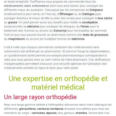
en toute simplicité. TooPharma vous propose de commander tous les
médicaments sans ordonnance
dont vous avez besoin pour soulager les
différents maux du quotidien. Cela passe par les comprimés de
Doliprane
(médicament le plus vendu en France), d'
Efferalgan
ou de
Dafalgan
pour
soulager douleurs et maux de tête ou bien des sirops pour soulager la
toux sèche
ou
grasse
. On peut penser aussi aux laxatifs pour traiter la
constipation
occasionnelle, la
cetirizine
pour soulager les allergies, du
Fervex
pour le
traitement des rhumes ou encore du
Donormyl
pour les troubles du sommeil.
Tout ce que vous pouvez trouver en pharmacie comme des
tests de grossesse
,
du
magnésium
ou encore de multiples formes de
vitamines
.
Il est à noter que chaque commande contenant des médicaments sans
ordonnance est vérifiée par un pharmacien. Et comme l'exige la réglementation,
un questionnaire santé permet une analyse pharmaceutique correspondant à
celle que vous pouvez avoir au sein même de notre pharmacie. Ces vérifications
indispensables permettent d’assurer une sécurité optimale de l’utilisation des
médicaments achetés en ligne et donc pour votre santé.
Une expertise en orthopédie et
matériel médical
Un large rayon orthopédie
Avec une large gamme dédiée à l’orthopédie, découvrez dans notre catalogue les
différentes
genouillères
,
ceintures lombaires
et toutes nos attelles pour tous les
membres du corps :
cervicales
,
épaules
, dos, genoux,
chevilles
. Suivez bien nos