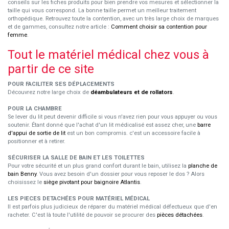
conseils sur les fiches produits pour bien prendre vos mesures et sélectionner la
taille qui vous correspond. La bonne taille permet un meilleur traitement
orthopédique. Retrouvez toute la contention, avec un très large choix de marques
et de gammes, consultez notre article :
Comment choisir sa contention pour
femme
.
Tout le matériel médical chez vous à
partir de ce site
POUR FACILITER SES DÉPLACEMENTS
Découvrez notre large choix de
déambulateurs et de rollators
.
POUR LA CHAMBRE
Se lever du lit peut devenir difficile si vous n'avez rien pour vous appuyer ou vous
soutenir. Étant donné que l'achat d'un lit médicalisé est assez cher, une
barre
d'appui de sortie de lit
est un bon compromis. c'est un accessoire facile à
positionner et à retirer.
SÉCURISER LA SALLE DE BAIN ET LES TOILETTES
Pour votre sécurité et un plus grand confort durant le bain, utilisez la
planche de
bain Benny
. Vous avez besoin d'un dossier pour vous reposer le dos ? Alors
choisissez le
siège pivotant pour baignoire Atlantis
.
LES PIECES DETACHÉES POUR MATÉRIEL MÉDICAL
Il est parfois plus judicieux de réparer du matériel médical défectueux que d'en
racheter. C'est là toute l'utilité de pouvoir se procurer des
pièces détachées
.