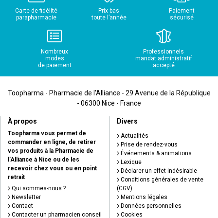
Carte de fidélité
Prix bas
Paiement
parapharmacie
toute l’année
sécurisé
Nombreux
Professionnels
modes
mandat administratif
de paiement
accepté
Toopharma - Pharmacie de l’Alliance - 29 Avenue de la République
- 06300 Nice - France
À propos
Divers
Toopharma vous permet de
Actualités
commander en ligne, de retirer
Prise de rendez-vous
vos produits à la Pharmacie de
Événements & animations
l’Alliance à Nice ou de les
Lexique
recevoir chez vous ou en point
Déclarer un effet indésirable
retrait
Conditions générales de vente
Qui sommes-nous ?
(CGV)
Newsletter
Mentions légales
Contact
Données personnelles
Contacter un pharmacien conseil
Cookies