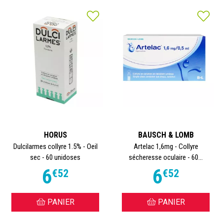
HORUS
BAUSCH & LOMB
Dulcilarmes collyre 1.5% - Oeil
Artelac 1,6mg - Collyre
sec - 60 unidoses
sécheresse oculaire - 60...
6
6
€
52
€
52
PANIER
PANIER