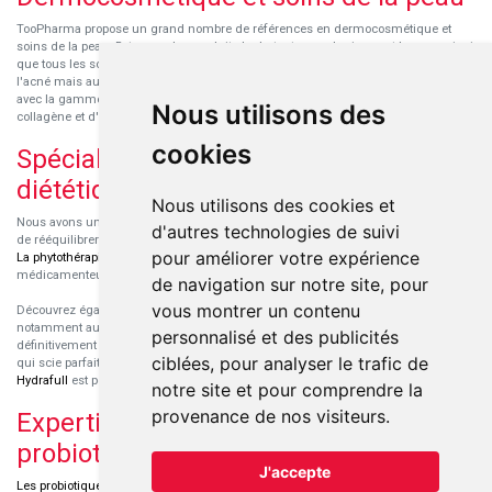
TooPharma propose un grand nombre de références en dermocosmétique et
soins de la peau. Retrouvez les produits hydratants pour le visage et le corps ainsi
que tous les soins pour peaux sensibles ou à tendance atopique, les soins pour
l'acné mais aussi des démaquillants. Découvrez nos nouvelles références SVR
avec la gamme anti-âge pour les peaux encore jeunes
SVR-Biotic
, à base de
Nous utilisons des
collagène et d'acide hyaluronique.
cookies
Spécialisation en micronutrition et
diététique
Nous utilisons des cookies et
Nous avons un engouement particulier pour la micronutrition qui permet souvent
d'autres technologies de suivi
de rééquilibrer des carences ou d'améliorer des troubles métaboliques mineurs.
pour améliorer votre expérience
La phytothérapie
et
l'aromathérapie
sont souvent complémentaires de traitements
médicamenteux lorsqu'ils sont bien conseillés.
de navigation sur notre site, pour
vous montrer un contenu
Découvrez également les protéines et les produits de nutrition sportive,
notamment au sein de la gamme française
Eric Favre
. Cette gamme est
personnalisé et des publicités
définitivement axée sur le choix qualitatif des ingrédients et sur une formulation
ciblées, pour analyser le trafic de
qui scie parfaitement aux besoins de chaque sportif. La gamme hydratation
Hydrafull
est pensée pour une hydratation maximale.
notre site et pour comprendre la
provenance de nos visiteurs.
Expertise dans le domaine des
probiotiques
J'accepte
Les probiotiques
font parti des découvertes médicales majeures dans l'arsenal