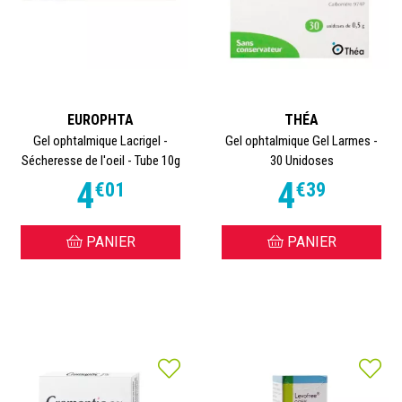
EUROPHTA
THÉA
Gel ophtalmique Lacrigel -
Gel ophtalmique Gel Larmes -
Sécheresse de l'oeil - Tube 10g
30 Unidoses
4
4
€
01
€
39
PANIER
PANIER