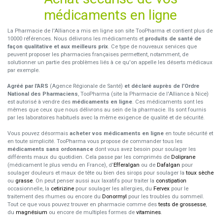
médicaments en ligne
La Pharmacie de l'Alliance a mis en ligne son site TooPharma et contient plus de
10000 références. Nous délivrons les médicaments et
produits de santé de
façon qualitative et aux meilleurs prix
. Ce type de nouveaux services que
peuvent proposer les pharmacies françaises permettent, notamment, de
solutionner un partie des problèmes liés à ce qu'on appelle les déserts médicaux
par exemple.
Agréé par l'ARS
(Agence Régionale de Santé)
et déclaré auprès de l’Ordre
National des Pharmaciens
, TooPharma (site la Pharmacie de l'Alliance à Nice)
est autorisé à vendre des
médicaments en ligne
. Ces médicaments sont les
mêmes que ceux que nous délivrons au sein de la pharmacie. Ils sont fournis
par les laboratoires habituels avec la même exigence de qualité et de sécurité.
Vous pouvez désormais
acheter vos médicaments en ligne
en toute sécurité et
en toute simplicité. TooPharma vous propose de commander tous les
médicaments sans ordonnance
dont vous avez besoin pour soulager les
différents maux du quotidien. Cela passe par les comprimés de
Doliprane
(médicament le plus vendu en France), d'
Efferalgan
ou de
Dafalgan
pour
soulager douleurs et maux de tête ou bien des sirops pour soulager la
toux sèche
ou
grasse
. On peut penser aussi aux laxatifs pour traiter la
constipation
occasionnelle, la
cetirizine
pour soulager les allergies, du
Fervex
pour le
traitement des rhumes ou encore du
Donormyl
pour les troubles du sommeil.
Tout ce que vous pouvez trouver en pharmacie comme des
tests de grossesse
,
du
magnésium
ou encore de multiples formes de
vitamines
.