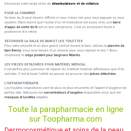
Découvrez notre large choix de
déambulateurs et de rollators
.
POUR LA CHAMBRE
Se lever du lit peut devenir difficile si vous n'avez rien pour vous appuyer ou vous
soutenir. Étant donné que l'achat d'un lit médicalisé est assez cher, une
barre
d'appui de sortie de lit
est un bon compromis. c'est un accessoire facile à
positionner et à retirer.
SÉCURISER LA SALLE DE BAIN ET LES TOILETTES
Pour votre sécurité et un plus grand confort durant le bain, utilisez la
planche de
bain Benny
. Vous avez besoin d'un dossier pour vous reposer le dos ? Alors
choisissez le
siège pivotant pour baignoire Atlantis
.
LES PIECES DETACHÉES POUR MATÉRIEL MÉDICAL
Il est parfois plus judicieux de réparer du matériel médical défectueux que d'en
racheter. C'est là toute l'utilité de pouvoir se procurer des
pièces détachées
.
L'OXYGENOTHÉRAPIE
Les troubles respiratoires sont de plus ne plus récurrents et l'apport d'oxygène est
parfois vital. Retrouvez les
concentrateurs d'oxygène
disponibles ainsi que les
masques et lunettes
adaptés.
Toute la parapharmacie en ligne
sur Toopharma.com
Dermocosmétique et soins de la peau