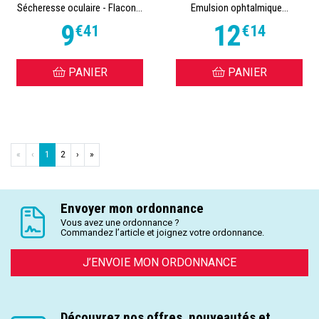
Sécheresse oculaire - Flacon...
Emulsion ophtalmique...
9
12
€
41
€
14
PANIER
PANIER
«
‹
1
2
›
»
Envoyer mon ordonnance
Vous avez une ordonnance ?
Commandez l’article et joignez votre ordonnance.
J’ENVOIE MON ORDONNANCE
Découvrez nos offres, nouveautés et