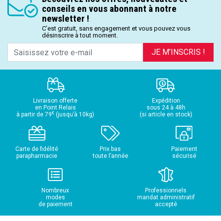
conseils en vous abonnant à notre
newsletter !
C’est gratuit, sans engagement et vous pouvez vous
désinscrire à tout moment.
JE M’INSCRIS !
Livraison offerte
Expédition
en Point Relais
sous 24 à 48h
€
à partir de 79
(jusqu’à 10kg)
(si article en stock)
Carte de fidélité
Prix bas
Paiement
parapharmacie
toute l’année
sécurisé
Nombreux
Professionnels
modes
mandat administratif
de paiement
accepté