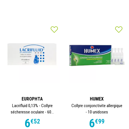
EUROPHTA
HUMEX
Lacrifluid 0,13% - Collyre
Collyre conjonctivite allergique
sécheresse oculaire - 60...
- 10 unidoses
6
6
€
52
€
99