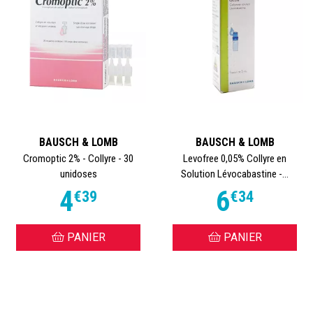
BAUSCH & LOMB
BAUSCH & LOMB
Cromoptic 2% - Collyre - 30
Levofree 0,05% Collyre en
unidoses
Solution Lévocabastine -...
4
6
€
39
€
34
PANIER
PANIER