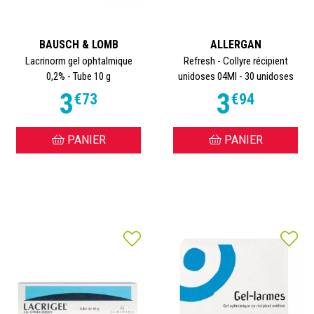
BAUSCH & LOMB
ALLERGAN
Lacrinorm gel ophtalmique
Refresh - Collyre récipient
0,2% - Tube 10 g
unidoses 04Ml - 30 unidoses
3
3
€
73
€
94
PANIER
PANIER