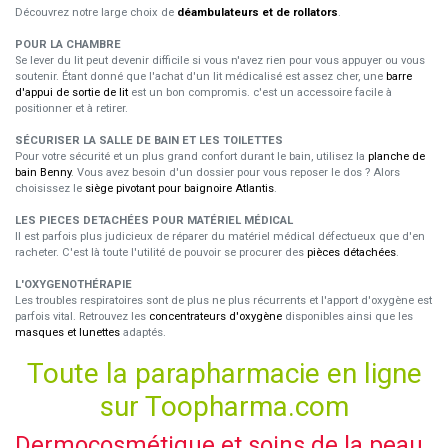
Découvrez notre large choix de
déambulateurs et de rollators
.
POUR LA CHAMBRE
Se lever du lit peut devenir difficile si vous n'avez rien pour vous appuyer ou vous
soutenir. Étant donné que l'achat d'un lit médicalisé est assez cher, une
barre
d'appui de sortie de lit
est un bon compromis. c'est un accessoire facile à
positionner et à retirer.
SÉCURISER LA SALLE DE BAIN ET LES TOILETTES
Pour votre sécurité et un plus grand confort durant le bain, utilisez la
planche de
bain Benny
. Vous avez besoin d'un dossier pour vous reposer le dos ? Alors
choisissez le
siège pivotant pour baignoire Atlantis
.
LES PIECES DETACHÉES POUR MATÉRIEL MÉDICAL
Il est parfois plus judicieux de réparer du matériel médical défectueux que d'en
racheter. C'est là toute l'utilité de pouvoir se procurer des
pièces détachées
.
L'OXYGENOTHÉRAPIE
Les troubles respiratoires sont de plus ne plus récurrents et l'apport d'oxygène est
parfois vital. Retrouvez les
concentrateurs d'oxygène
disponibles ainsi que les
masques et lunettes
adaptés.
Toute la parapharmacie en ligne
sur Toopharma.com
Dermocosmétique et soins de la peau