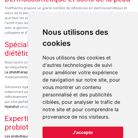
TooPharma propose un grand nombre de références en dermocosmétique et
soins de la peau. Retrouvez les produits hydratants pour le visage et le corps ainsi
que tous les soins pour peaux sensibles ou à tendance atopique, les soins pour
l'acné mais aussi des démaquillants. Découvrez nos nouvelles références SVR
avec la gamme anti-âge pour les peaux encore jeunes
SVR-Biotic
, à base de
Nous utilisons des
collagène et d'acide hyaluronique.
cookies
Spécialisation en micronutrition et
diététique
Nous utilisons des cookies et
Nous avons un engouement particulier pour la micronutrition qui permet souvent
d'autres technologies de suivi
de rééquilibrer des carences ou d'améliorer des troubles métaboliques mineurs.
pour améliorer votre expérience
La phytothérapie
et
l'aromathérapie
sont souvent complémentaires de traitements
médicamenteux lorsqu'ils sont bien conseillés.
de navigation sur notre site, pour
vous montrer un contenu
Découvrez également les protéines et les produits de nutrition sportive,
notamment au sein de la gamme française
Eric Favre
. Cette gamme est
personnalisé et des publicités
définitivement axée sur le choix qualitatif des ingrédients et sur une formulation
ciblées, pour analyser le trafic de
qui scie parfaitement aux besoins de chaque sportif. La gamme hydratation
Hydrafull
est pensée pour une hydratation maximale.
notre site et pour comprendre la
provenance de nos visiteurs.
Expertise dans le domaine des
probiotiques
J'accepte
Les probiotiques
font parti des découvertes médicales majeures dans l'arsenal