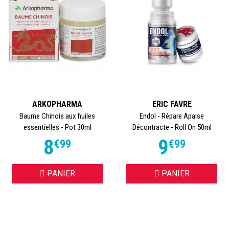
ARKOPHARMA
ERIC FAVRE
Baume Chinois aux huiles
Endol - Répare Apaise
essentielles - Pot 30ml
Décontracte - Roll On 50ml
8
9
€
99
€
99
PANIER
PANIER