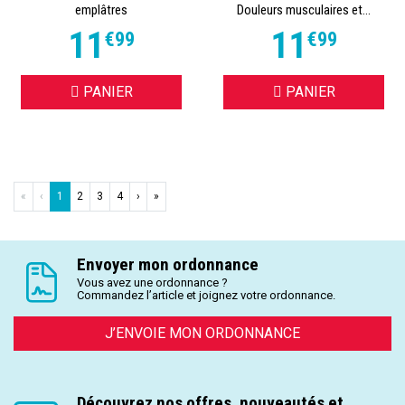
emplâtres
Douleurs musculaires et...
11
11
€
99
€
99
PANIER
PANIER
«
‹
1
2
3
4
›
»
Envoyer mon ordonnance
Vous avez une ordonnance ?
Commandez l’article et joignez votre ordonnance.
J’ENVOIE MON ORDONNANCE
Découvrez nos offres, nouveautés et