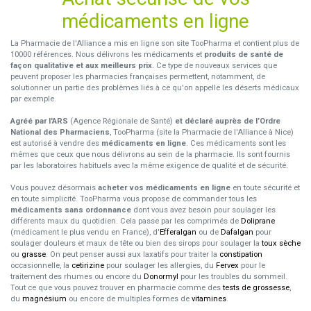
médicaments en ligne
La Pharmacie de l'Alliance a mis en ligne son site TooPharma et contient plus de
10000 références. Nous délivrons les médicaments et
produits de santé de
façon qualitative et aux meilleurs prix
. Ce type de nouveaux services que
peuvent proposer les pharmacies françaises permettent, notamment, de
solutionner un partie des problèmes liés à ce qu'on appelle les déserts médicaux
par exemple.
Agréé par l'ARS
(Agence Régionale de Santé)
et déclaré auprès de l’Ordre
National des Pharmaciens
, TooPharma (site la Pharmacie de l'Alliance à Nice)
est autorisé à vendre des
médicaments en ligne
. Ces médicaments sont les
mêmes que ceux que nous délivrons au sein de la pharmacie. Ils sont fournis
par les laboratoires habituels avec la même exigence de qualité et de sécurité.
Vous pouvez désormais
acheter vos médicaments en ligne
en toute sécurité et
en toute simplicité. TooPharma vous propose de commander tous les
médicaments sans ordonnance
dont vous avez besoin pour soulager les
différents maux du quotidien. Cela passe par les comprimés de
Doliprane
(médicament le plus vendu en France), d'
Efferalgan
ou de
Dafalgan
pour
soulager douleurs et maux de tête ou bien des sirops pour soulager la
toux sèche
ou
grasse
. On peut penser aussi aux laxatifs pour traiter la
constipation
occasionnelle, la
cetirizine
pour soulager les allergies, du
Fervex
pour le
traitement des rhumes ou encore du
Donormyl
pour les troubles du sommeil.
Tout ce que vous pouvez trouver en pharmacie comme des
tests de grossesse
,
du
magnésium
ou encore de multiples formes de
vitamines
.