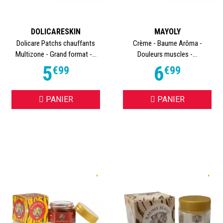
DOLICARESKIN
MAYOLY
Dolicare Patchs chauffants
Crème - Baume Arôma -
Multizone - Grand format -...
Douleurs muscles -...
5
6
€
99
€
99
PANIER
PANIER