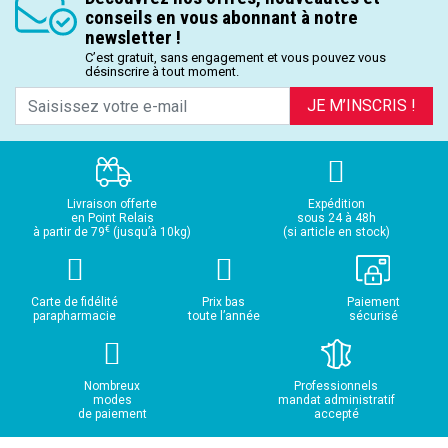
conseils en vous abonnant à notre
newsletter !
C’est gratuit, sans engagement et vous pouvez vous
désinscrire à tout moment.
JE M’INSCRIS !
Livraison offerte
Expédition
en Point Relais
sous 24 à 48h
€
à partir de 79
(jusqu’à 10kg)
(si article en stock)
Carte de fidélité
Prix bas
Paiement
parapharmacie
toute l’année
sécurisé
Nombreux
Professionnels
modes
mandat administratif
de paiement
accepté