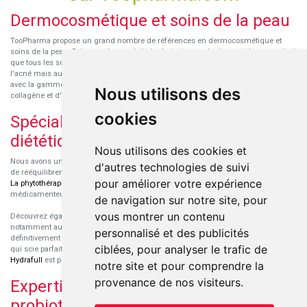
Dermocosmétique et soins de la peau
TooPharma propose un grand nombre de références en dermocosmétique et
soins de la peau. Retrouvez les produits hydratants pour le visage et le corps ainsi
que tous les soins pour peaux sensibles ou à tendance atopique, les soins pour
l'acné mais aussi des démaquillants. Découvrez nos nouvelles références SVR
avec la gamme anti-âge pour les peaux encore jeunes
SVR-Biotic
, à base de
Nous utilisons des
collagène et d'acide hyaluronique.
cookies
Spécialisation en micronutrition et
diététique
Nous utilisons des cookies et
Nous avons un engouement particulier pour la micronutrition qui permet souvent
d'autres technologies de suivi
de rééquilibrer des carences ou d'améliorer des troubles métaboliques mineurs.
pour améliorer votre expérience
La phytothérapie
et
l'aromathérapie
sont souvent complémentaires de traitements
médicamenteux lorsqu'ils sont bien conseillés.
de navigation sur notre site, pour
vous montrer un contenu
Découvrez également les protéines et les produits de nutrition sportive,
notamment au sein de la gamme française
Eric Favre
. Cette gamme est
personnalisé et des publicités
définitivement axée sur le choix qualitatif des ingrédients et sur une formulation
ciblées, pour analyser le trafic de
qui scie parfaitement aux besoins de chaque sportif. La gamme hydratation
Hydrafull
est pensée pour une hydratation maximale.
notre site et pour comprendre la
provenance de nos visiteurs.
Expertise dans le domaine des
probiotiques