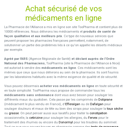
Achat sécurisé de vos
médicaments en ligne
La Pharmacie de l'Alliance a mis en ligne son site TooPharma et contient plus de
10000 références. Nous délivrons les médicaments et
produits de santé de
façon qualitative et aux meilleurs prix
. Ce type de nouveaux services que
peuvent proposer les pharmacies françaises permettent, notamment, de
solutionner un partie des problèmes liés à ce qu'on appelle les déserts médicaux
par exemple.
Agréé par l'ARS
(Agence Régionale de Santé)
et déclaré auprès de l’Ordre
National des Pharmaciens
, TooPharma (site la Pharmacie de l'Alliance à Nice)
est autorisé à vendre des
médicaments en ligne
. Ces médicaments sont les
mêmes que ceux que nous délivrons au sein de la pharmacie. Ils sont fournis
par les laboratoires habituels avec la même exigence de qualité et de sécurité.
Vous pouvez désormais
acheter vos médicaments en ligne
en toute sécurité et
en toute simplicité. TooPharma vous propose de commander tous les
médicaments sans ordonnance
dont vous avez besoin pour soulager les
différents maux du quotidien. Cela passe par les comprimés de
Doliprane
(médicament le plus vendu en France), d'
Efferalgan
ou de
Dafalgan
pour
soulager douleurs et maux de tête ou bien des sirops pour soulager la
toux sèche
ou
grasse
. On peut penser aussi aux laxatifs pour traiter la
constipation
occasionnelle, la
cetirizine
pour soulager les allergies, du
Fervex
pour le
traitement des rhumes ou encore du
Donormyl
pour les troubles du sommeil.
Tout ce que vous pouvez trouver en pharmacie comme des
tests de grossesse
,