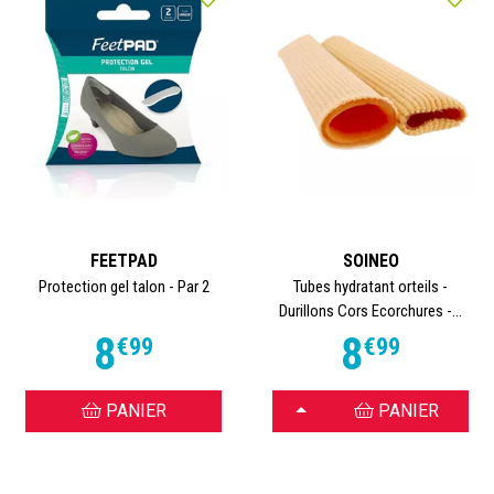
FEETPAD
SOINEO
Protection gel talon - Par 2
Tubes hydratant orteils -
Durillons Cors Ecorchures -...
8
8
€
99
€
99
CHOISIR
PANIER
PANIER