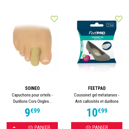
SOINEO
FEETPAD
Capuchons pour orteils -
Coussinet gel métatarses -
Durillons Cors Ongles...
Anti callosités et durillons
9
10
€
99
€
99
CHOISIR
PANIER
PANIER