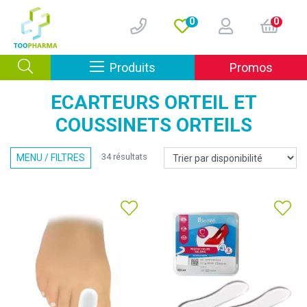
0
0
Afficher la navigation
Produits
Promos
ECARTEURS ORTEIL ET
COUSSINETS ORTEILS
34 résultats
MENU / FILTRES