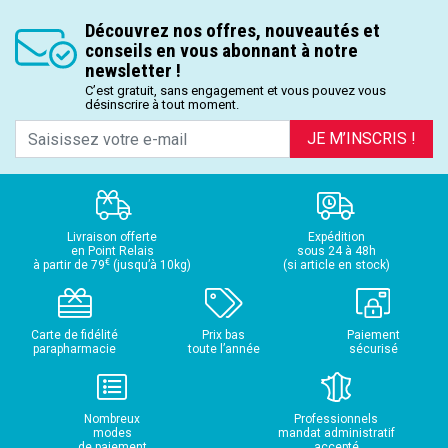
Découvrez nos offres, nouveautés et
conseils en vous abonnant à notre
newsletter !
C’est gratuit, sans engagement et vous pouvez vous
désinscrire à tout moment.
JE M’INSCRIS !
Livraison offerte
Expédition
en Point Relais
sous 24 à 48h
€
à partir de 79
(jusqu’à 10kg)
(si article en stock)
Carte de fidélité
Prix bas
Paiement
parapharmacie
toute l’année
sécurisé
Nombreux
Professionnels
modes
mandat administratif
de paiement
accepté