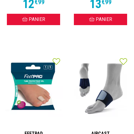
12
13
€
99
€
99
PANIER
PANIER
FEETPAD
AIRCAST