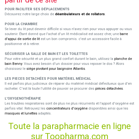
partir de ce site
POUR FACILITER SES DÉPLACEMENTS
Découvrez notre large choix de
déambulateurs et de rollators
.
POUR LA CHAMBRE
Se lever du lit peut devenir difficile si vous n'avez rien pour vous appuyer ou vous
soutenir. Étant donné que l'achat d'un lit médicalisé est assez cher, une
barre
d'appui de sortie de lit
est un bon compromis. c'est un accessoire facile à
positionner et à retirer.
SÉCURISER LA SALLE DE BAIN ET LES TOILETTES
Pour votre sécurité et un plus grand confort durant le bain, utilisez la
planche de
bain Benny
. Vous avez besoin d'un dossier pour vous reposer le dos ? Alors
choisissez le
siège pivotant pour baignoire Atlantis
.
LES PIECES DETACHÉES POUR MATÉRIEL MÉDICAL
Il est parfois plus judicieux de réparer du matériel médical défectueux que d'en
racheter. C'est là toute l'utilité de pouvoir se procurer des
pièces détachées
.
L'OXYGENOTHÉRAPIE
Les troubles respiratoires sont de plus ne plus récurrents et l'apport d'oxygène est
parfois vital. Retrouvez les
concentrateurs d'oxygène
disponibles ainsi que les
masques et lunettes
adaptés.
Toute la parapharmacie en ligne
sur Toopharma.com