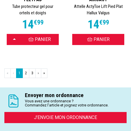
Tube protecteur gel pour
Attelle ActyToe Lift Pied Plat
orteils et doigts
Hallux Valgus
14
14
€
99
€
99
CHOISIR
PANIER
PANIER
«
‹
1
2
3
›
»
Envoyer mon ordonnance
Vous avez une ordonnance ?
Commandez l’article et joignez votre ordonnance.
J’ENVOIE MON ORDONNANCE