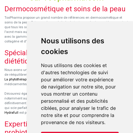
Dermocosmétique et soins de la peau
TooPharma propose un grand nombre de références en dermocosmétique et
soins de la peau. Retrouvez les produits hydratants pour le visage et le corps ainsi
que tous les soins pour peaux sensibles ou à tendance atopique, les soins pour
l'acné mais aussi des démaquillants. Découvrez nos nouvelles références SVR
avec la gamme anti-âge pour les peaux encore jeunes
SVR-Biotic
, à base de
Nous utilisons des
collagène et d'acide hyaluronique.
cookies
Spécialisation en micronutrition et
diététique
Nous utilisons des cookies et
Nous avons un engouement particulier pour la micronutrition qui permet souvent
d'autres technologies de suivi
de rééquilibrer des carences ou d'améliorer des troubles métaboliques mineurs.
pour améliorer votre expérience
La phytothérapie
et
l'aromathérapie
sont souvent complémentaires de traitements
médicamenteux lorsqu'ils sont bien conseillés.
de navigation sur notre site, pour
vous montrer un contenu
Découvrez également les protéines et les produits de nutrition sportive,
notamment au sein de la gamme française
Eric Favre
. Cette gamme est
personnalisé et des publicités
définitivement axée sur le choix qualitatif des ingrédients et sur une formulation
ciblées, pour analyser le trafic de
qui scie parfaitement aux besoins de chaque sportif. La gamme hydratation
Hydrafull
est pensée pour une hydratation maximale.
notre site et pour comprendre la
provenance de nos visiteurs.
Expertise dans le domaine des
probiotiques