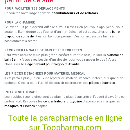
partir de ce site
POUR FACILITER SES DÉPLACEMENTS
Découvrez notre large choix de
déambulateurs et de rollators
.
POUR LA CHAMBRE
Se lever du lit peut devenir difficile si vous n'avez rien pour vous appuyer ou vous
soutenir. Étant donné que l'achat d'un lit médicalisé est assez cher, une
barre
d'appui de sortie de lit
est un bon compromis. c'est un accessoire facile à
positionner et à retirer.
SÉCURISER LA SALLE DE BAIN ET LES TOILETTES
Pour votre sécurité et un plus grand confort durant le bain, utilisez la
planche de
bain Benny
. Vous avez besoin d'un dossier pour vous reposer le dos ? Alors
choisissez le
siège pivotant pour baignoire Atlantis
.
LES PIECES DETACHÉES POUR MATÉRIEL MÉDICAL
Il est parfois plus judicieux de réparer du matériel médical défectueux que d'en
racheter. C'est là toute l'utilité de pouvoir se procurer des
pièces détachées
.
L'OXYGENOTHÉRAPIE
Les troubles respiratoires sont de plus ne plus récurrents et l'apport d'oxygène est
parfois vital. Retrouvez les
concentrateurs d'oxygène
disponibles ainsi que les
masques et lunettes
adaptés.
Toute la parapharmacie en ligne
sur Toopharma.com