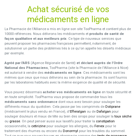
Achat sécurisé de vos
médicaments en ligne
La Pharmacie de l'Alliance a mis en ligne son site TooPharma et contient plus de
10000 références. Nous délivrons les médicaments et
produits de santé de
façon qualitative et aux meilleurs prix
. Ce type de nouveaux services que
peuvent proposer les pharmacies françaises permettent, notamment, de
solutionner un partie des problèmes liés à ce qu'on appelle les déserts médicaux
par exemple.
Agréé par l'ARS
(Agence Régionale de Santé)
et déclaré auprès de l’Ordre
National des Pharmaciens
, TooPharma (site la Pharmacie de l'Alliance à Nice)
est autorisé à vendre des
médicaments en ligne
. Ces médicaments sont les
mêmes que ceux que nous délivrons au sein de la pharmacie. Ils sont fournis
par les laboratoires habituels avec la même exigence de qualité et de sécurité.
Vous pouvez désormais
acheter vos médicaments en ligne
en toute sécurité et
en toute simplicité. TooPharma vous propose de commander tous les
médicaments sans ordonnance
dont vous avez besoin pour soulager les
différents maux du quotidien. Cela passe par les comprimés de
Doliprane
(médicament le plus vendu en France), d'
Efferalgan
ou de
Dafalgan
pour
soulager douleurs et maux de tête ou bien des sirops pour soulager la
toux sèche
ou
grasse
. On peut penser aussi aux laxatifs pour traiter la
constipation
occasionnelle, la
cetirizine
pour soulager les allergies, du
Fervex
pour le
traitement des rhumes ou encore du
Donormyl
pour les troubles du sommeil.
Tout ce que vous pouvez trouver en pharmacie comme des
tests de grossesse
,