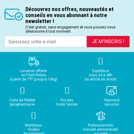
Découvrez nos offres, nouveautés et
conseils en vous abonnant à notre
newsletter !
C’est gratuit, sans engagement et vous pouvez vous
désinscrire à tout moment.
JE M’INSCRIS !
Livraison offerte
Expédition
en Point Relais
sous 24 à 48h
€
à partir de 79
(jusqu’à 10kg)
(si article en stock)
Carte de fidélité
Prix bas
Paiement
parapharmacie
toute l’année
sécurisé
Nombreux
Professionnels
modes
mandat administratif
de paiement
accepté