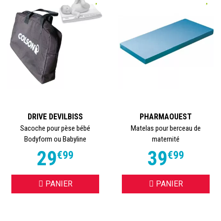
DRIVE DEVILBISS
PHARMAOUEST
Sacoche pour pèse bébé
Matelas pour berceau de
Bodyform ou Babyline
maternité
29
39
€
99
€
99
PANIER
PANIER