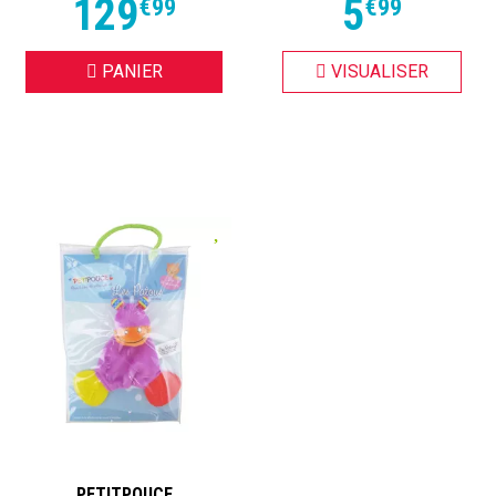
129
5
€
99
€
99
PANIER
VISUALISER
PETITPOUCE