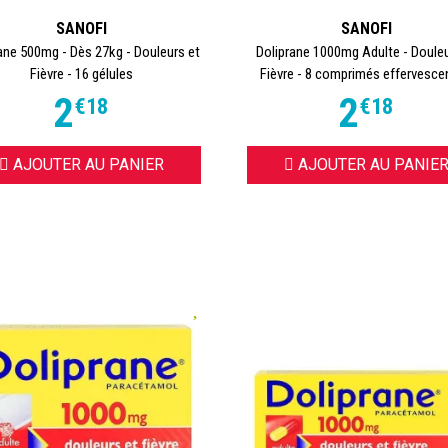
SANOFI
SANOFI
ane 500mg - Dès 27kg - Douleurs et
Doliprane 1000mg Adulte - Douleu
Fièvre - 16 gélules
Fièvre - 8 comprimés effervescen
2
2
€
18
€
18
AJOUTER AU PANIER
AJOUTER AU PANIE