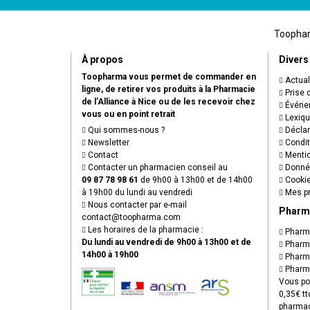
Toopharm
À propos
Divers
Toopharma vous permet de commander en
Actual
ligne, de retirer vos produits à la Pharmacie
Prise 
de l’Alliance à Nice ou de les recevoir chez
Événem
vous ou en point retrait
Lexiq
Qui sommes-nous ?
Déclare
Newsletter
Condit
Contact
Mentio
Contacter un pharmacien conseil au
Donnée
09 87 78 98 61
de 9h00 à 13h00 et de 14h00
Cooki
à 19h00 du lundi au vendredi
Mes pr
Nous contacter par e-mail
Pharm
contact
@
toopharma.com
Les horaires de la pharmacie :
Pharma
Du lundi au vendredi de 9h00 à 13h00 et de
Pharma
14h00 à 19h00
Pharma
Pharma
Vous po
0,35€ tt
pharmac