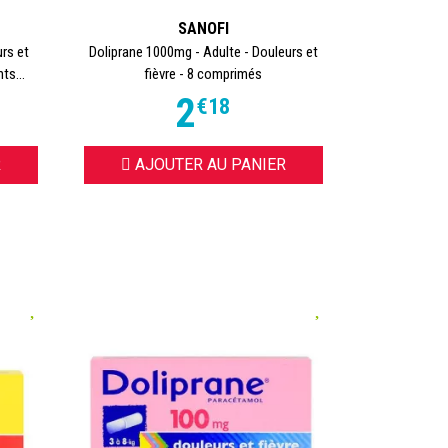
SANOFI
rs et
Doliprane 1000mg - Adulte - Douleurs et
ts...
fièvre - 8 comprimés
2
€
18
R
AJOUTER AU PANIER