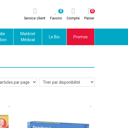
0
0
Service client
Favoris
Compte
Panier
die
Matériel
Le Bio
Promos
tion
Médical