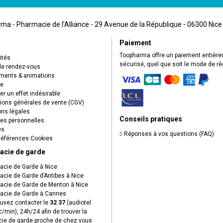
a - Pharmacie de l’Alliance - 29 Avenue de la République - 06300 Nice
Paiement
Toopharma offre un paiement entièr
ités
sécurisé, quel que soit le mode de r
de rendez-vous
ents & animations
ue
r un effet indésirable
ions générales de vente (CGV)
ns légales
Conseils pratiques
s personnelles
es
Réponses à vos questions (FAQ)
éférences Cookies
acie de garde
cie de Garde à Nice
cie de Garde d’Antibes à Nice
cie de Garde de Menton à Nice
cie de Garde à Cannes
uvez contacter le
32 37
(audiotel
c/min), 24h/24 afin de trouver la
ie de garde proche de chez vous