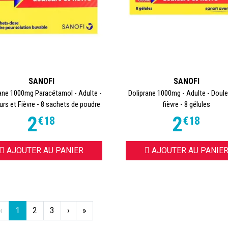
SANOFI
SANOFI
ane 1000mg Paracétamol - Adulte -
Doliprane 1000mg - Adulte - Doule
urs et Fièvre - 8 sachets de poudre
fièvre - 8 gélules
2
2
€
18
€
18
AJOUTER AU PANIER
AJOUTER AU PANIE
‹
1
2
3
›
»