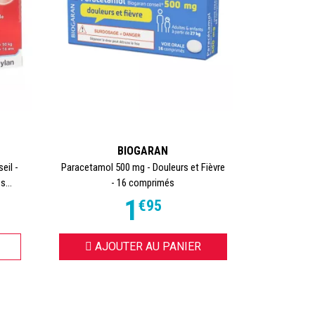
BIOGARAN
eil -
Paracetamol 500 mg - Douleurs et Fièvre
s...
- 16 comprimés
1
€
95
AJOUTER AU PANIER