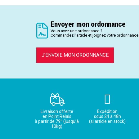
Envoyer mon ordonnance
Vous avez une ordonnance ?
Commandez l’article et joignez votre ordonnance
J’ENVOIE MON ORDONNANCE
Livraison offerte
Expédition
en Point Relais
sous 24 à 48h
€
à partir de 79
(jusqu’à
(si article en stock)
10kg)