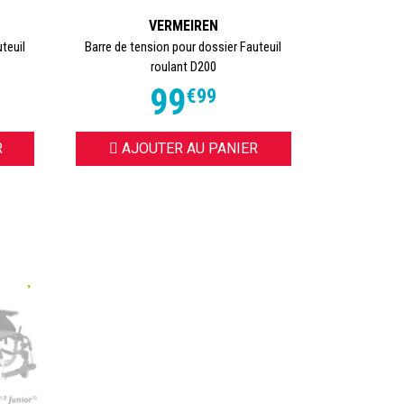
VERMEIREN
teuil
Barre de tension pour dossier Fauteuil
roulant D200
99
€
99
R
AJOUTER AU PANIER