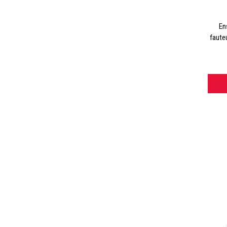
En
fauteu