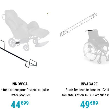
INNOV'SA
INVACARE
e frein arrière pour fauteuil coquille
Barre Tendeur de dossier - Cha
Elysée Manuel
roulante Action 4NG - Largeur ass
44
49
€
99
€
99