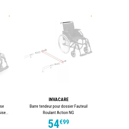
INVACARE
ise
Barre tendeur pour dossier Fauteuil
ise...
Roulant Action NG
54
€
99