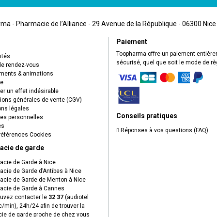
a - Pharmacie de l’Alliance - 29 Avenue de la République - 06300 Nice
Paiement
Toopharma offre un paiement entièr
ités
sécurisé, quel que soit le mode de r
de rendez-vous
ents & animations
ue
r un effet indésirable
ions générales de vente (CGV)
ns légales
Conseils pratiques
s personnelles
es
Réponses à vos questions (FAQ)
éférences Cookies
acie de garde
cie de Garde à Nice
cie de Garde d’Antibes à Nice
cie de Garde de Menton à Nice
cie de Garde à Cannes
uvez contacter le
32 37
(audiotel
c/min), 24h/24 afin de trouver la
ie de garde proche de chez vous