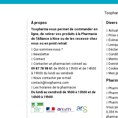
Toopharm
À propos
Divers
Toopharma vous permet de commander en
Actual
ligne, de retirer vos produits à la Pharmacie
Prise 
de l’Alliance à Nice ou de les recevoir chez
Événem
vous ou en point retrait
Lexiq
Qui sommes-nous ?
Déclare
Newsletter
Condit
Contact
Mentio
Contacter un pharmacien conseil au
Donnée
09 87 78 98 61
de 9h00 à 13h00 et de 14h00
Cooki
à 19h00 du lundi au vendredi
Mes pr
Nous contacter par e-mail
Pharm
contact
@
toopharma.com
Les horaires de la pharmacie :
Pharma
Du lundi au vendredi de 9h00 à 13h00 et de
Pharma
14h00 à 19h00
Pharma
Pharma
Vous po
0,35€ tt
pharmac