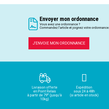
Envoyer mon ordonnance
Vous avez une ordonnance ?
Commandez l’article et joignez votre ordonnance
J’ENVOIE MON ORDONNANCE
Livraison offerte
Expédition
en Point Relais
sous 24 à 48h
€
à partir de 79
(jusqu’à
(si article en stock)
10kg)