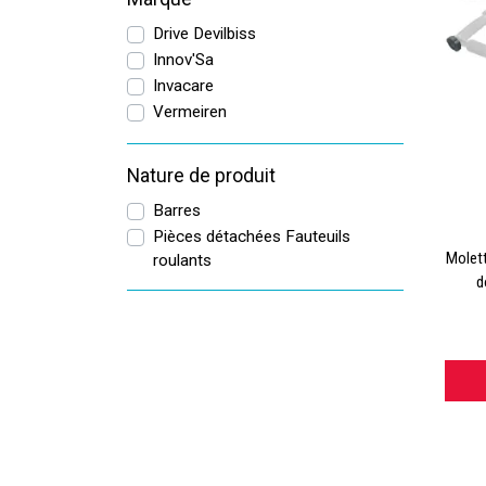
Drive Devilbiss
Innov'Sa
Invacare
Vermeiren
Nature de produit
Barres
Pièces détachées Fauteuils
Molett
roulants
d