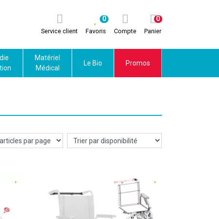
0
0
Service client
Favoris
Compte
Panier
die
Matériel
Le Bio
Promos
tion
Médical