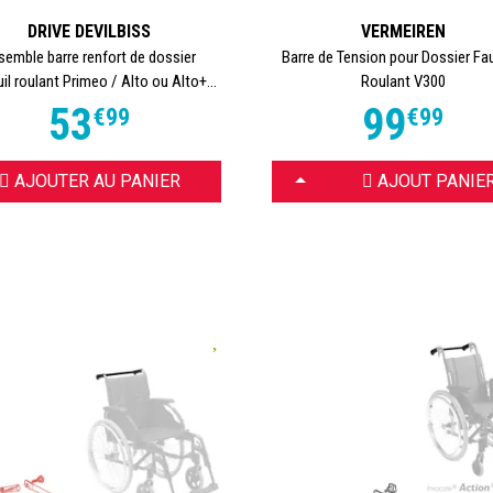
DRIVE DEVILBISS
VERMEIREN
semble barre renfort de dossier
Barre de Tension pour Dossier Fau
il roulant Primeo / Alto ou Alto+...
Roulant V300
53
99
€
99
€
99
CHOISIR
AJOUTER AU PANIER
AJOUT PANIE