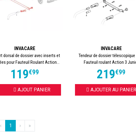
INVACARE
INVACARE
t dorsal de dossier avec inserts et
Tendeur de dossier télescopique
ées pour Fauteuil Roulant Action...
Fauteuil roulant Action 3 Juni
119
219
€
99
€
99
OISIR
AJOUT PANIER
AJOUTER AU PANIE
‹
1
›
»