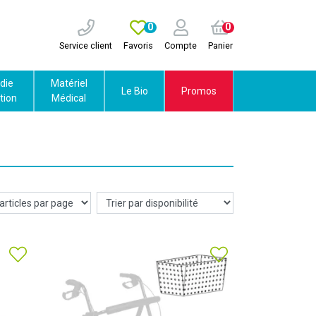
0
0
Service client
Favoris
Compte
Panier
die
Matériel
Le Bio
Promos
tion
Médical