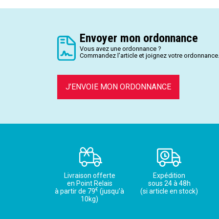
Envoyer mon ordonnance
Vous avez une ordonnance ?
Commandez l’article et joignez votre ordonnance
J’ENVOIE MON ORDONNANCE
Livraison offerte
Expédition
en Point Relais
sous 24 à 48h
€
à partir de 79
(jusqu’à
(si article en stock)
10kg)