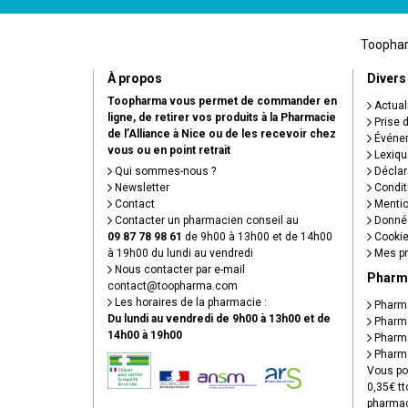
Toopharm
À propos
Divers
Toopharma vous permet de commander en
Actual
ligne, de retirer vos produits à la Pharmacie
Prise 
de l’Alliance à Nice ou de les recevoir chez
Événem
vous ou en point retrait
Lexiqu
Qui sommes-nous ?
Déclare
Newsletter
Condit
Contact
Mentio
Contacter un pharmacien conseil au
Donnée
09 87 78 98 61
de 9h00 à 13h00 et de 14h00
Cooki
à 19h00 du lundi au vendredi
Mes pr
Nous contacter par e-mail
Pharm
contact
@
toopharma.com
Les horaires de la pharmacie :
Pharma
Du lundi au vendredi de 9h00 à 13h00 et de
Pharma
14h00 à 19h00
Pharma
Pharma
Vous po
0,35€ tt
pharmac