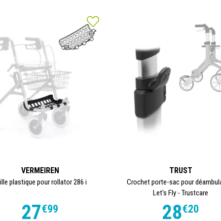
VERMEIREN
TRUST
ille plastique pour rollator 286 i
Crochet porte-sac pour déambul
Let's Fly - Trustcare
27
28
€
99
€
20