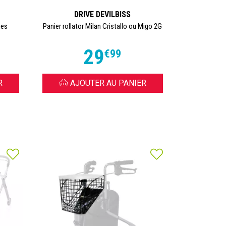
DRIVE DEVILBISS
ues
Panier rollator Milan Cristallo ou Migo 2G
29
€
99
R
AJOUTER AU PANIER