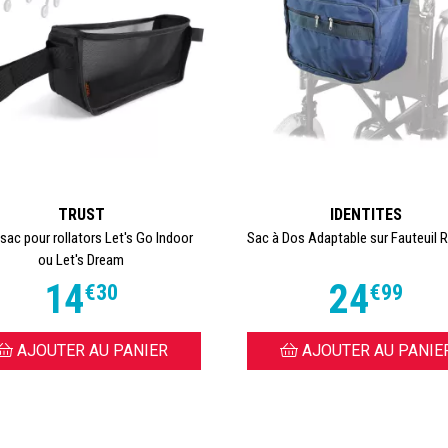
TRUST
IDENTITES
 sac pour rollators Let's Go Indoor
Sac à Dos Adaptable sur Fauteuil 
ou Let's Dream
14
24
€
30
€
99
AJOUTER AU PANIER
AJOUTER AU PANIE