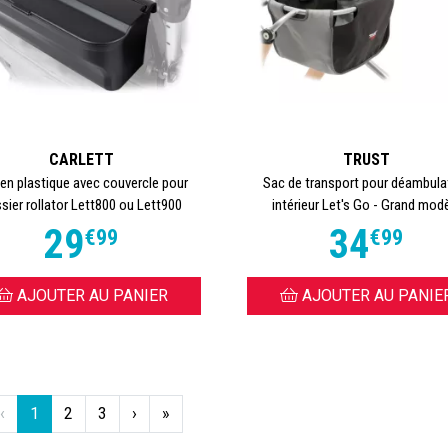
CARLETT
TRUST
en plastique avec couvercle pour
Sac de transport pour déambula
sier rollator Lett800 ou Lett900
intérieur Let's Go - Grand mod
29
34
€
99
€
99
AJOUTER AU PANIER
AJOUTER AU PANIE
‹
1
2
3
›
»