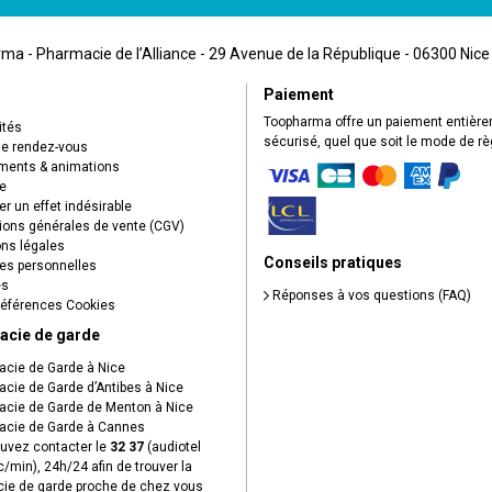
a - Pharmacie de l’Alliance - 29 Avenue de la République - 06300 Nice
Paiement
Toopharma offre un paiement entièr
ités
sécurisé, quel que soit le mode de r
de rendez-vous
ents & animations
e
r un effet indésirable
ions générales de vente (CGV)
ns légales
Conseils pratiques
s personnelles
es
Réponses à vos questions (FAQ)
éférences Cookies
acie de garde
cie de Garde à Nice
cie de Garde d’Antibes à Nice
cie de Garde de Menton à Nice
cie de Garde à Cannes
uvez contacter le
32 37
(audiotel
c/min), 24h/24 afin de trouver la
ie de garde proche de chez vous