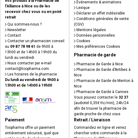
vos produits à la Pharmacie de
Événements & animations
l’Alliance à Nice ou de les
Lexique
recevoir chez vous ou en point
Déclarer un effet indésirable
retrait
Conditions générales de vente
Qui sommes-nous ?
(CGV)
Newsletter
Mentions légales
Contact
Données personnelles
Contacter un pharmacien conseil
Cookies
au
09 87 78 98 61
de 9h00 à
Mes préférences Cookies
13h00 et de 14h00 à 19h00 du
Pharmacie de garde
lundi au vendredi
Nous contacter par e-mail
Pharmacie de Garde à Nice
contact
@
toopharma.com
Pharmacie de Garde d’Antibes à
Les horaires de la pharmacie :
Nice
Du lundi au vendredi de 9h00 à
Pharmacie de Garde de Menton à
13h00 et de 14h00 à 19h00
Nice
Pharmacie de Garde à Cannes
Vous pouvez contacter le
32 37
(audiotel 0,35€ ttc/min), 24h/24
afin de trouver la pharmacie de
garde proche de chez vous
Paiement
Retrait / Livraison
Toopharma offre un paiement
Commandez en ligne et venez
entièrement sécurisé, quel que
chercher votre commande à la