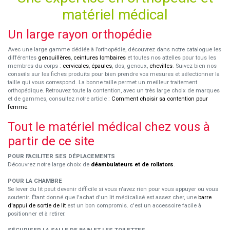
matériel médical
Un large rayon orthopédie
Avec une large gamme dédiée à l’orthopédie, découvrez dans notre catalogue les
différentes
genouillères
,
ceintures lombaires
et toutes nos attelles pour tous les
membres du corps :
cervicales
,
épaules
, dos, genoux,
chevilles
. Suivez bien nos
conseils sur les fiches produits pour bien prendre vos mesures et sélectionner la
taille qui vous correspond. La bonne taille permet un meilleur traitement
orthopédique. Retrouvez toute la contention, avec un très large choix de marques
et de gammes, consultez notre article :
Comment choisir sa contention pour
femme
.
Tout le matériel médical chez vous à
partir de ce site
POUR FACILITER SES DÉPLACEMENTS
Découvrez notre large choix de
déambulateurs et de rollators
.
POUR LA CHAMBRE
Se lever du lit peut devenir difficile si vous n'avez rien pour vous appuyer ou vous
soutenir. Étant donné que l'achat d'un lit médicalisé est assez cher, une
barre
d'appui de sortie de lit
est un bon compromis. c'est un accessoire facile à
positionner et à retirer.