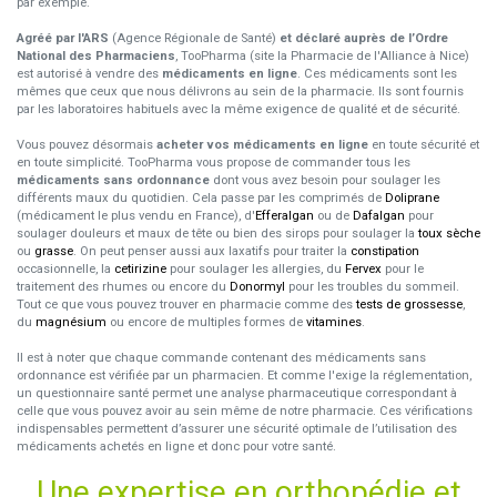
par exemple.
Agréé par l'ARS
(Agence Régionale de Santé)
et déclaré auprès de l’Ordre
National des Pharmaciens
, TooPharma (site la Pharmacie de l'Alliance à Nice)
est autorisé à vendre des
médicaments en ligne
. Ces médicaments sont les
mêmes que ceux que nous délivrons au sein de la pharmacie. Ils sont fournis
par les laboratoires habituels avec la même exigence de qualité et de sécurité.
Vous pouvez désormais
acheter vos médicaments en ligne
en toute sécurité et
en toute simplicité. TooPharma vous propose de commander tous les
médicaments sans ordonnance
dont vous avez besoin pour soulager les
différents maux du quotidien. Cela passe par les comprimés de
Doliprane
(médicament le plus vendu en France), d'
Efferalgan
ou de
Dafalgan
pour
soulager douleurs et maux de tête ou bien des sirops pour soulager la
toux sèche
ou
grasse
. On peut penser aussi aux laxatifs pour traiter la
constipation
occasionnelle, la
cetirizine
pour soulager les allergies, du
Fervex
pour le
traitement des rhumes ou encore du
Donormyl
pour les troubles du sommeil.
Tout ce que vous pouvez trouver en pharmacie comme des
tests de grossesse
,
du
magnésium
ou encore de multiples formes de
vitamines
.
Il est à noter que chaque commande contenant des médicaments sans
ordonnance est vérifiée par un pharmacien. Et comme l'exige la réglementation,
un questionnaire santé permet une analyse pharmaceutique correspondant à
celle que vous pouvez avoir au sein même de notre pharmacie. Ces vérifications
indispensables permettent d’assurer une sécurité optimale de l’utilisation des
médicaments achetés en ligne et donc pour votre santé.
Une expertise en orthopédie et