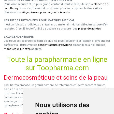
SÉCURISER LA SALLE DE BAIN ET LES TOILETTES
Pour votre sécurité et un plus grand confort durant le bain, utilisez la
planche de
bain Benny
. Vous avez besoin d'un dossier pour vous reposer le dos ? Alors
choisissez le
siège pivotant pour baignoire Atlantis
.
LES PIECES DETACHÉES POUR MATÉRIEL MÉDICAL
Il est parfois plus judicieux de réparer du matériel médical défectueux que d'en
racheter. C'est là toute l'utilité de pouvoir se procurer des
pièces détachées
.
L'OXYGENOTHÉRAPIE
Les troubles respiratoires sont de plus ne plus récurrents et l'apport d'oxygène est
parfois vital. Retrouvez les
concentrateurs d'oxygène
disponibles ainsi que les
masques et lunettes
adaptés.
Toute la parapharmacie en ligne
sur Toopharma.com
Dermocosmétique et soins de la peau
TooPharma propose un grand nombre de références en dermocosmétique et
soins de la peau. Retrouvez les produits hydratants pour le visage et le corps ainsi
que tous les soins pour peaux sensibles ou à tendance atopique, les soins pour
l'acné mais aussi des démaquillants. Découvrez nos nouvelles références SVR
avec la gamme anti-âge pour les peaux encore jeunes
SVR-Biotic
, à base de
Nous utilisons des
collagène et d'acide hyaluronique.