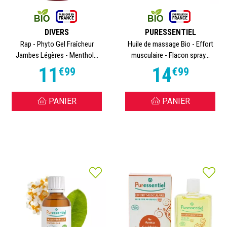
DIVERS
PURESSENTIEL
Rap - Phyto Gel Fraîcheur
Huile de massage Bio - Effort
Jambes Légères - Menthol...
musculaire - Flacon spray...
11
14
€
99
€
99
PANIER
PANIER