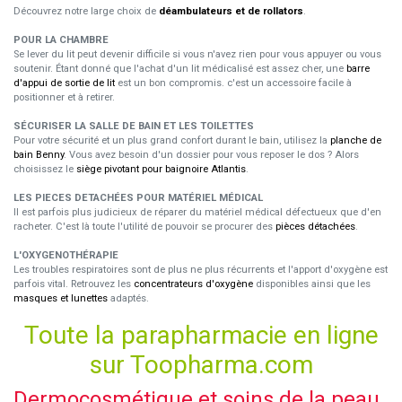
Découvrez notre large choix de
déambulateurs et de rollators
.
POUR LA CHAMBRE
Se lever du lit peut devenir difficile si vous n'avez rien pour vous appuyer ou vous
soutenir. Étant donné que l'achat d'un lit médicalisé est assez cher, une
barre
d'appui de sortie de lit
est un bon compromis. c'est un accessoire facile à
positionner et à retirer.
SÉCURISER LA SALLE DE BAIN ET LES TOILETTES
Pour votre sécurité et un plus grand confort durant le bain, utilisez la
planche de
bain Benny
. Vous avez besoin d'un dossier pour vous reposer le dos ? Alors
choisissez le
siège pivotant pour baignoire Atlantis
.
LES PIECES DETACHÉES POUR MATÉRIEL MÉDICAL
Il est parfois plus judicieux de réparer du matériel médical défectueux que d'en
racheter. C'est là toute l'utilité de pouvoir se procurer des
pièces détachées
.
L'OXYGENOTHÉRAPIE
Les troubles respiratoires sont de plus ne plus récurrents et l'apport d'oxygène est
parfois vital. Retrouvez les
concentrateurs d'oxygène
disponibles ainsi que les
masques et lunettes
adaptés.
Toute la parapharmacie en ligne
sur Toopharma.com
Dermocosmétique et soins de la peau