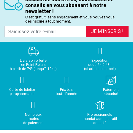
conseils en vous abonnant à notre
newsletter !
C’est gratuit, sans engagement et vous pouvez vous
désinscrire à tout moment.
JE M’INSCRIS !
Livraison offerte
Expédition
en Point Relais
sous 24 à 48h
€
à partir de 79
(jusqu’à 10kg)
(si article en stock)
Carte de fidélité
Prix bas
Paiement
parapharmacie
toute l’année
sécurisé
Nombreux
Professionnels
modes
mandat administratif
de paiement
accepté