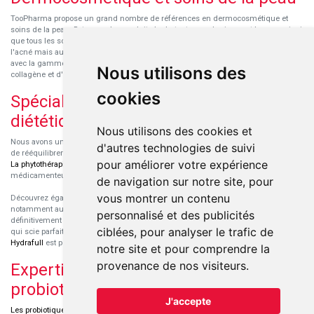
TooPharma propose un grand nombre de références en dermocosmétique et
soins de la peau. Retrouvez les produits hydratants pour le visage et le corps ainsi
que tous les soins pour peaux sensibles ou à tendance atopique, les soins pour
l'acné mais aussi des démaquillants. Découvrez nos nouvelles références SVR
avec la gamme anti-âge pour les peaux encore jeunes
SVR-Biotic
, à base de
Nous utilisons des
collagène et d'acide hyaluronique.
cookies
Spécialisation en micronutrition et
diététique
Nous utilisons des cookies et
Nous avons un engouement particulier pour la micronutrition qui permet souvent
d'autres technologies de suivi
de rééquilibrer des carences ou d'améliorer des troubles métaboliques mineurs.
pour améliorer votre expérience
La phytothérapie
et
l'aromathérapie
sont souvent complémentaires de traitements
médicamenteux lorsqu'ils sont bien conseillés.
de navigation sur notre site, pour
vous montrer un contenu
Découvrez également les protéines et les produits de nutrition sportive,
notamment au sein de la gamme française
Eric Favre
. Cette gamme est
personnalisé et des publicités
définitivement axée sur le choix qualitatif des ingrédients et sur une formulation
ciblées, pour analyser le trafic de
qui scie parfaitement aux besoins de chaque sportif. La gamme hydratation
Hydrafull
est pensée pour une hydratation maximale.
notre site et pour comprendre la
provenance de nos visiteurs.
Expertise dans le domaine des
probiotiques
J'accepte
Les probiotiques
font parti des découvertes médicales majeures dans l'arsenal