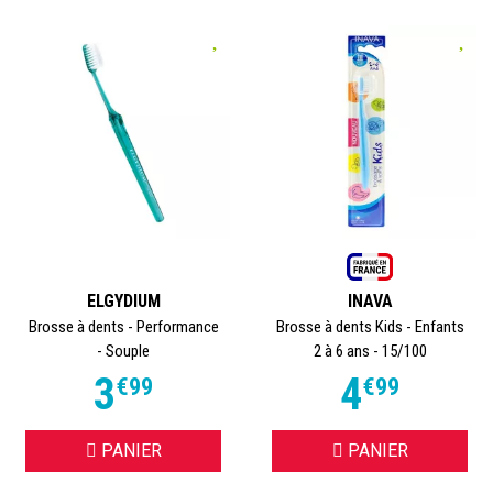
ELGYDIUM
INAVA
Brosse à dents - Performance
Brosse à dents Kids - Enfants
- Souple
2 à 6 ans - 15/100
3
4
€
99
€
99
PANIER
PANIER