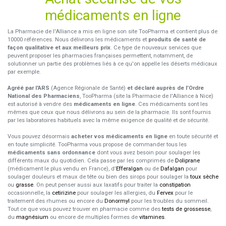
médicaments en ligne
La Pharmacie de l'Alliance a mis en ligne son site TooPharma et contient plus de
10000 références. Nous délivrons les médicaments et
produits de santé de
façon qualitative et aux meilleurs prix
. Ce type de nouveaux services que
peuvent proposer les pharmacies françaises permettent, notamment, de
solutionner un partie des problèmes liés à ce qu'on appelle les déserts médicaux
par exemple.
Agréé par l'ARS
(Agence Régionale de Santé)
et déclaré auprès de l’Ordre
National des Pharmaciens
, TooPharma (site la Pharmacie de l'Alliance à Nice)
est autorisé à vendre des
médicaments en ligne
. Ces médicaments sont les
mêmes que ceux que nous délivrons au sein de la pharmacie. Ils sont fournis
par les laboratoires habituels avec la même exigence de qualité et de sécurité.
Vous pouvez désormais
acheter vos médicaments en ligne
en toute sécurité et
en toute simplicité. TooPharma vous propose de commander tous les
médicaments sans ordonnance
dont vous avez besoin pour soulager les
différents maux du quotidien. Cela passe par les comprimés de
Doliprane
(médicament le plus vendu en France), d'
Efferalgan
ou de
Dafalgan
pour
soulager douleurs et maux de tête ou bien des sirops pour soulager la
toux sèche
ou
grasse
. On peut penser aussi aux laxatifs pour traiter la
constipation
occasionnelle, la
cetirizine
pour soulager les allergies, du
Fervex
pour le
traitement des rhumes ou encore du
Donormyl
pour les troubles du sommeil.
Tout ce que vous pouvez trouver en pharmacie comme des
tests de grossesse
,
du
magnésium
ou encore de multiples formes de
vitamines
.