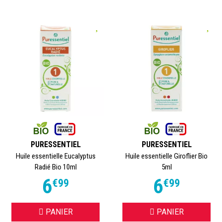
Pour profiter pleinement des bienfaits de l’aromathérapie, il
est important de privilégier des huiles essentielles :
100 % pures et naturelles
issues de l’agriculture biologique
chémotypées (HECT) lorsque cela est indiqué
conditionnées dans des flacons protecteurs pour
préserver leurs propriétés.
Notre sélection d’huiles essentielles bio vous permet de
trouver facilement le produit adapté à vos besoins :
détente, respiration, énergie ou bien-être global.
PURESSENTIEL
PURESSENTIEL
Huile essentielle Eucalyptus
Huile essentielle Giroflier Bio
Radié Bio 10ml
5ml
6
6
€
99
€
99
PANIER
PANIER