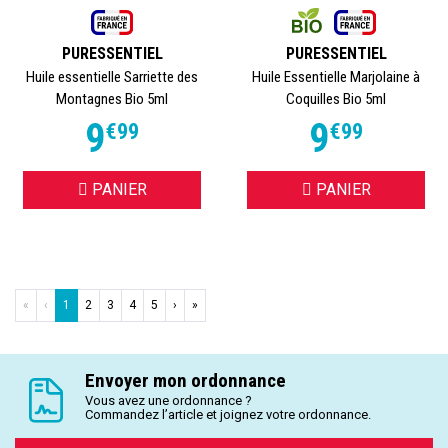
PURESSENTIEL
PURESSENTIEL
Huile essentielle Sarriette des
Huile Essentielle Marjolaine à
Montagnes Bio 5ml
Coquilles Bio 5ml
9
9
€
99
€
99
PANIER
PANIER
«
‹
1
2
3
4
5
›
»
Envoyer mon ordonnance
Vous avez une ordonnance ?
Commandez l’article et joignez votre ordonnance.