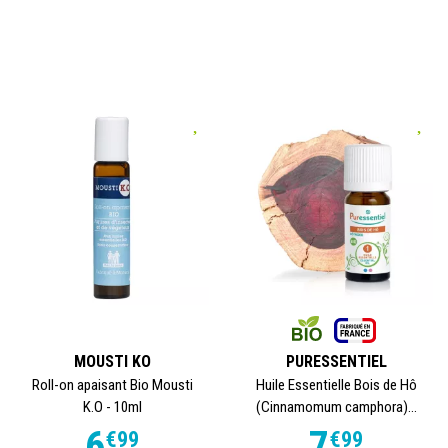
MOUSTI KO
PURESSENTIEL
Roll-on apaisant Bio Mousti
Huile Essentielle Bois de Hô
K.O - 10ml
(Cinnamomum camphora)...
6
7
€
99
€
99