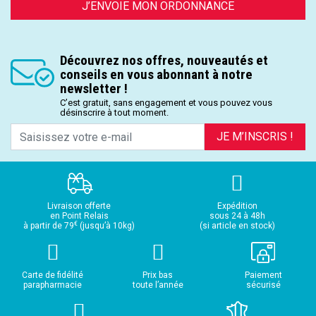
J’ENVOIE MON ORDONNANCE
Découvrez nos offres, nouveautés et
conseils en vous abonnant à notre
newsletter !
C’est gratuit, sans engagement et vous pouvez vous
désinscrire à tout moment.
JE M’INSCRIS !
Livraison offerte
Expédition
en Point Relais
sous 24 à 48h
€
à partir de 79
(jusqu’à 10kg)
(si article en stock)
Carte de fidélité
Prix bas
Paiement
parapharmacie
toute l’année
sécurisé