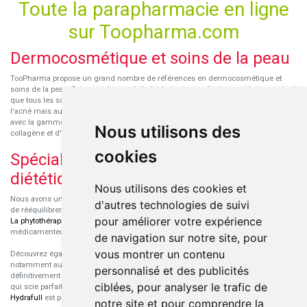
Toute la parapharmacie en ligne
sur Toopharma.com
Dermocosmétique et soins de la peau
TooPharma propose un grand nombre de références en dermocosmétique et
soins de la peau. Retrouvez les produits hydratants pour le visage et le corps ainsi
que tous les soins pour peaux sensibles ou à tendance atopique, les soins pour
l'acné mais aussi des démaquillants. Découvrez nos nouvelles références SVR
avec la gamme anti-âge pour les peaux encore jeunes
SVR-Biotic
, à base de
Nous utilisons des
collagène et d'acide hyaluronique.
cookies
Spécialisation en micronutrition et
diététique
Nous utilisons des cookies et
Nous avons un engouement particulier pour la micronutrition qui permet souvent
d'autres technologies de suivi
de rééquilibrer des carences ou d'améliorer des troubles métaboliques mineurs.
pour améliorer votre expérience
La phytothérapie
et
l'aromathérapie
sont souvent complémentaires de traitements
médicamenteux lorsqu'ils sont bien conseillés.
de navigation sur notre site, pour
vous montrer un contenu
Découvrez également les protéines et les produits de nutrition sportive,
notamment au sein de la gamme française
Eric Favre
. Cette gamme est
personnalisé et des publicités
définitivement axée sur le choix qualitatif des ingrédients et sur une formulation
ciblées, pour analyser le trafic de
qui scie parfaitement aux besoins de chaque sportif. La gamme hydratation
Hydrafull
est pensée pour une hydratation maximale.
notre site et pour comprendre la