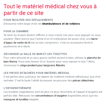
Tout le matériel médical chez vous à
partir de ce site
POUR FACILITER SES DÉPLACEMENTS
Découvrez notre large choix de
déambulateurs et de rollators
.
POUR LA CHAMBRE
Se lever du lit peut devenir difficile si vous n'avez rien pour vous appuyer ou vous
soutenir. Étant donné que l'achat d'un lit médicalisé est assez cher, une
barre
d'appui de sortie de lit
est un bon compromis. c'est un accessoire facile à
positionner et à retirer.
SÉCURISER LA SALLE DE BAIN ET LES TOILETTES
Pour votre sécurité et un plus grand confort durant le bain, utilisez la
planche de
bain Benny
. Vous avez besoin d'un dossier pour vous reposer le dos ? Alors
choisissez le
siège pivotant pour baignoire Atlantis
.
LES PIECES DETACHÉES POUR MATÉRIEL MÉDICAL
Il est parfois plus judicieux de réparer du matériel médical défectueux que d'en
racheter. C'est là toute l'utilité de pouvoir se procurer des
pièces détachées
.
L'OXYGENOTHÉRAPIE
Les troubles respiratoires sont de plus ne plus récurrents et l'apport d'oxygène est
parfois vital. Retrouvez les
concentrateurs d'oxygène
disponibles ainsi que les
masques et lunettes
adaptés.