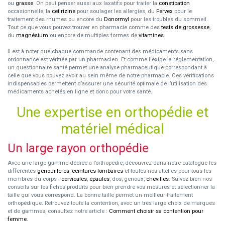
ou
grasse
. On peut penser aussi aux laxatifs pour traiter la
constipation
occasionnelle, la
cetirizine
pour soulager les allergies, du
Fervex
pour le
traitement des rhumes ou encore du
Donormyl
pour les troubles du sommeil.
Tout ce que vous pouvez trouver en pharmacie comme des
tests de grossesse
,
du
magnésium
ou encore de multiples formes de
vitamines
.
Il est à noter que chaque commande contenant des médicaments sans
ordonnance est vérifiée par un pharmacien. Et comme l'exige la réglementation,
un questionnaire santé permet une analyse pharmaceutique correspondant à
celle que vous pouvez avoir au sein même de notre pharmacie. Ces vérifications
indispensables permettent d’assurer une sécurité optimale de l’utilisation des
médicaments achetés en ligne et donc pour votre santé.
Une expertise en orthopédie et
matériel médical
Un large rayon orthopédie
Avec une large gamme dédiée à l’orthopédie, découvrez dans notre catalogue les
différentes
genouillères
,
ceintures lombaires
et toutes nos attelles pour tous les
membres du corps :
cervicales
,
épaules
, dos, genoux,
chevilles
. Suivez bien nos
conseils sur les fiches produits pour bien prendre vos mesures et sélectionner la
taille qui vous correspond. La bonne taille permet un meilleur traitement
orthopédique. Retrouvez toute la contention, avec un très large choix de marques
et de gammes, consultez notre article :
Comment choisir sa contention pour
femme
.