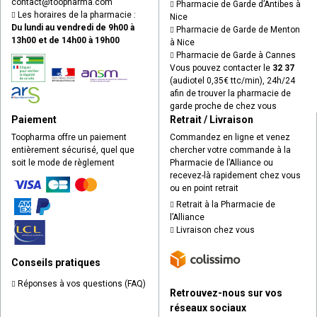
contact
@
toopharma.com
Pharmacie de Garde d’Antibes à
Les horaires de la pharmacie :
Nice
Du lundi au vendredi de 9h00 à
Pharmacie de Garde de Menton
13h00 et de 14h00 à 19h00
à Nice
Pharmacie de Garde à Cannes
Vous pouvez contacter le
32 37
(audiotel 0,35€ ttc/min), 24h/24
afin de trouver la pharmacie de
garde proche de chez vous
Paiement
Retrait / Livraison
Toopharma offre un paiement
Commandez en ligne et venez
entièrement sécurisé, quel que
chercher votre commande à la
soit le mode de règlement
Pharmacie de l’Alliance ou
recevez-là rapidement chez vous
ou en point retrait
Retrait à la Pharmacie de
l’Alliance
Livraison chez vous
Conseils pratiques
Réponses à vos questions (FAQ)
Retrouvez-nous sur vos
réseaux sociaux