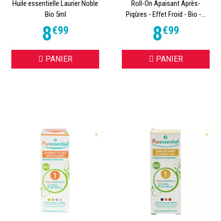
Huile essentielle Laurier Noble
Roll-On Apaisant Après-
Bio 5ml
Piqûres - Effet Froid - Bio -...
8
8
€
99
€
99
PANIER
PANIER