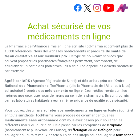
Achat sécurisé de vos
médicaments en ligne
La Pharmacie de l'Alliance a mis en ligne son site TooPharma et contient plus de
10000 références. Nous délivrons les médicaments et
produits de santé de
façon qualitative et aux meilleurs prix
. Ce type de nouveaux services que
peuvent proposer les pharmacies françaises permettent, notamment, de
solutionner un partie des problèmes liés à ce qu'on appelle les déserts médicaux
par exemple.
Agréé par l'ARS
(Agence Régionale de Santé)
et déclaré auprès de l’Ordre
National des Pharmaciens
, TooPharma (site la Pharmacie de l'Alliance à Nice)
est autorisé à vendre des
médicaments en ligne
. Ces médicaments sont les
mêmes que ceux que nous délivrons au sein de la pharmacie. Ils sont fournis
par les laboratoires habituels avec la même exigence de qualité et de sécurité.
Vous pouvez désormais
acheter vos médicaments en ligne
en toute sécurité et
en toute simplicité. TooPharma vous propose de commander tous les
médicaments sans ordonnance
dont vous avez besoin pour soulager les
différents maux du quotidien. Cela passe par les comprimés de
Doliprane
(médicament le plus vendu en France), d'
Efferalgan
ou de
Dafalgan
pour
soulager douleurs et maux de tête ou bien des sirops pour soulager la
toux sèche