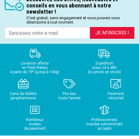
conseils en vous abonnant à notre
newsletter !
C’est gratuit, sans engagement et vous pouvez vous
désinscrire à tout moment.
JE M’INSCRIS !
Livraison offerte
Expédition
en Point Relais
sous 24 à 48h
€
à partir de 79
(jusqu’à 10kg)
(si article en stock)
Carte de fidélité
Prix bas
Paiement
parapharmacie
toute l’année
sécurisé
Nombreux
Professionnels
modes
mandat administratif
de paiement
accepté