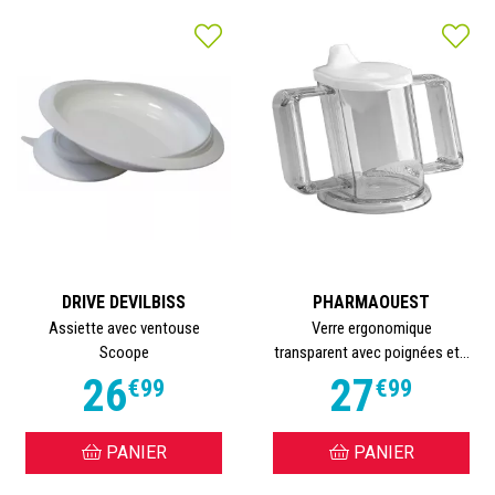
DRIVE DEVILBISS
PHARMAOUEST
Assiette avec ventouse
Verre ergonomique
Scoope
transparent avec poignées et...
26
27
€
99
€
99
PANIER
PANIER