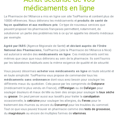
médicaments en ligne
La Pharmacie de l'Alliance a mis en ligne son site TooPharma et contient plus de
10000 références. Nous délivrons les médicaments et
produits de santé de
façon qualitative et aux meilleurs prix
. Ce type de nouveaux services que
peuvent proposer les pharmacies françaises permettent, notamment, de
solutionner un partie des problèmes liés à ce qu'on appelle les déserts médicaux
par exemple.
Agréé par l'ARS
(Agence Régionale de Santé)
et déclaré auprès de l’Ordre
National des Pharmaciens
, TooPharma (site la Pharmacie de l'Alliance à Nice)
est autorisé à vendre des
médicaments en ligne
. Ces médicaments sont les
mêmes que ceux que nous délivrons au sein de la pharmacie. Ils sont fournis
par les laboratoires habituels avec la même exigence de qualité et de sécurité.
Vous pouvez désormais
acheter vos médicaments en ligne
en toute sécurité et
en toute simplicité. TooPharma vous propose de commander tous les
médicaments sans ordonnance
dont vous avez besoin pour soulager les
différents maux du quotidien. Cela passe par les comprimés de
Doliprane
(médicament le plus vendu en France), d'
Efferalgan
ou de
Dafalgan
pour
soulager douleurs et maux de tête ou bien des sirops pour soulager la
toux sèche
ou
grasse
. On peut penser aussi aux laxatifs pour traiter la
constipation
occasionnelle, la
cetirizine
pour soulager les allergies, du
Fervex
pour le
traitement des rhumes ou encore du
Donormyl
pour les troubles du sommeil.
Tout ce que vous pouvez trouver en pharmacie comme des
tests de grossesse
,
du
magnésium
ou encore de multiples formes de
vitamines
.