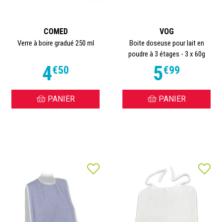
COMED
VOG
Verre à boire gradué 250 ml
Boite doseuse pour lait en
poudre à 3 étages - 3 x 60g
4
5
€
50
€
99
PANIER
PANIER