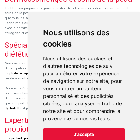
TooPharma propose un grand nombre de références en dermocosmétique et
soins de la peau. Retrouvez les produits hydratants pour le visage et le corps ainsi
que tous les soins pour peaux sensibles ou à tendance atopique, les soins pour
l'acné mais aussi des démaquillants. Découvrez nos nouvelles références SVR
avec la gamme anti-âge pour les peaux encore jeunes
SVR-Biotic
, à base de
Nous utilisons des
collagène et d'acide hyaluronique.
cookies
Spécialisation en micronutrition et
diététique
Nous utilisons des cookies et
Nous avons un engouement particulier pour la micronutrition qui permet souvent
d'autres technologies de suivi
de rééquilibrer des carences ou d'améliorer des troubles métaboliques mineurs.
pour améliorer votre expérience
La phytothérapie
et
l'aromathérapie
sont souvent complémentaires de traitements
médicamenteux lorsqu'ils sont bien conseillés.
de navigation sur notre site, pour
vous montrer un contenu
Découvrez également les protéines et les produits de nutrition sportive,
notamment au sein de la gamme française
Eric Favre
. Cette gamme est
personnalisé et des publicités
définitivement axée sur le choix qualitatif des ingrédients et sur une formulation
ciblées, pour analyser le trafic de
qui scie parfaitement aux besoins de chaque sportif. La gamme hydratation
Hydrafull
est pensée pour une hydratation maximale.
notre site et pour comprendre la
provenance de nos visiteurs.
Expertise dans le domaine des
probiotiques
J'accepte
Les probiotiques
font parti des découvertes médicales majeures dans l'arsenal