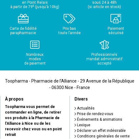
en Point Relais
sous 24 à 48h
€
à partir de 79
(jusqu’à 10kg)
(si article en stock)
Carte de fidélité
Prix bas
Paiement
parapharmacie
toute l’année
sécurisé
Nombreux
Professionnels
modes
mandat administratif
de paiement
accepté
Toopharma - Pharmacie de l’Alliance - 29 Avenue de la République
- 06300 Nice - France
À propos
Divers
Toopharma vous permet de
Actualités
commander en ligne, de retirer
Prise de rendez-vous
vos produits à la Pharmacie de
Événements & animations
l’Alliance à Nice ou de les
Lexique
recevoir chez vous ou en point
Déclarer un effet indésirable
retrait
Conditions générales de vente