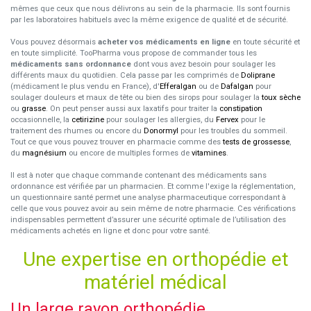
mêmes que ceux que nous délivrons au sein de la pharmacie. Ils sont fournis
par les laboratoires habituels avec la même exigence de qualité et de sécurité.
Vous pouvez désormais
acheter vos médicaments en ligne
en toute sécurité et
en toute simplicité. TooPharma vous propose de commander tous les
médicaments sans ordonnance
dont vous avez besoin pour soulager les
différents maux du quotidien. Cela passe par les comprimés de
Doliprane
(médicament le plus vendu en France), d'
Efferalgan
ou de
Dafalgan
pour
soulager douleurs et maux de tête ou bien des sirops pour soulager la
toux sèche
ou
grasse
. On peut penser aussi aux laxatifs pour traiter la
constipation
occasionnelle, la
cetirizine
pour soulager les allergies, du
Fervex
pour le
traitement des rhumes ou encore du
Donormyl
pour les troubles du sommeil.
Tout ce que vous pouvez trouver en pharmacie comme des
tests de grossesse
,
du
magnésium
ou encore de multiples formes de
vitamines
.
Il est à noter que chaque commande contenant des médicaments sans
ordonnance est vérifiée par un pharmacien. Et comme l'exige la réglementation,
un questionnaire santé permet une analyse pharmaceutique correspondant à
celle que vous pouvez avoir au sein même de notre pharmacie. Ces vérifications
indispensables permettent d’assurer une sécurité optimale de l’utilisation des
médicaments achetés en ligne et donc pour votre santé.
Une expertise en orthopédie et
matériel médical
Un large rayon orthopédie