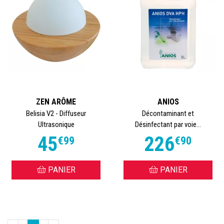
ZEN ARÔME
ANIOS
Belisia V2 - Diffuseur
Décontaminant et
Ultrasonique
Désinfectant par voie...
45
226
€
99
€
90
PANIER
PANIER