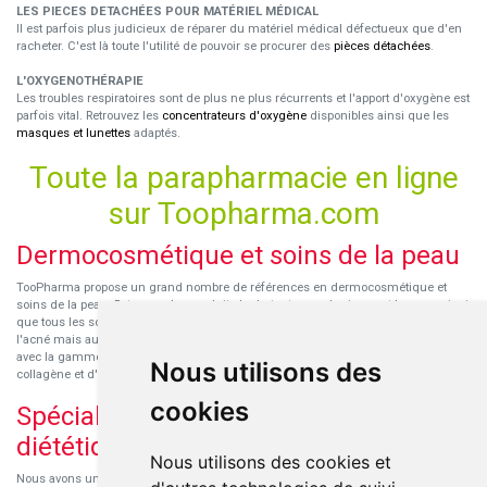
LES PIECES DETACHÉES POUR MATÉRIEL MÉDICAL
Il est parfois plus judicieux de réparer du matériel médical défectueux que d'en
racheter. C'est là toute l'utilité de pouvoir se procurer des
pièces détachées
.
L'OXYGENOTHÉRAPIE
Les troubles respiratoires sont de plus ne plus récurrents et l'apport d'oxygène est
parfois vital. Retrouvez les
concentrateurs d'oxygène
disponibles ainsi que les
masques et lunettes
adaptés.
Toute la parapharmacie en ligne
sur Toopharma.com
Dermocosmétique et soins de la peau
TooPharma propose un grand nombre de références en dermocosmétique et
soins de la peau. Retrouvez les produits hydratants pour le visage et le corps ainsi
que tous les soins pour peaux sensibles ou à tendance atopique, les soins pour
l'acné mais aussi des démaquillants. Découvrez nos nouvelles références SVR
avec la gamme anti-âge pour les peaux encore jeunes
SVR-Biotic
, à base de
Nous utilisons des
collagène et d'acide hyaluronique.
cookies
Spécialisation en micronutrition et
diététique
Nous utilisons des cookies et
Nous avons un engouement particulier pour la micronutrition qui permet souvent