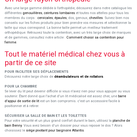
Avec une large gamme dédiée à l’orthopédie, découvrez dans notre catalogue les
différentes
genouillères
,
ceintures lombaires
et toutes nos attelles pour tous les
membres du corps :
cervicales
,
épaules
, dos, genoux,
chevilles
. Suivez bien nos
conseils sur les fiches produits pour bien prendre vos mesures et sélectionner la
taille qui vous correspond. La bonne taille permet un meilleur traitement
orthopédique. Retrouvez toute la contention, avec un très large choix de marques
et de gammes, consultez notre article :
Comment choisir sa contention pour
femme
.
Tout le matériel médical chez vous à
partir de ce site
POUR FACILITER SES DÉPLACEMENTS
Découvrez notre large choix de
déambulateurs et de rollators
.
POUR LA CHAMBRE
Se lever du lit peut devenir difficile si vous n'avez rien pour vous appuyer ou vous
soutenir. Étant donné que l'achat d'un lit médicalisé est assez cher, une
barre
d'appui de sortie de lit
est un bon compromis. c'est un accessoire facile à
positionner et à retirer.
SÉCURISER LA SALLE DE BAIN ET LES TOILETTES
Pour votre sécurité et un plus grand confort durant le bain, utilisez la
planche de
bain Benny
. Vous avez besoin d'un dossier pour vous reposer le dos ? Alors
choisissez le
siège pivotant pour baignoire Atlantis
.