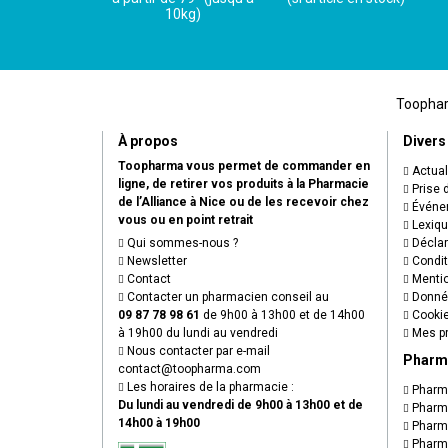
10kg)
Toopharm
À propos
Divers
Toopharma vous permet de commander en
Actual
ligne, de retirer vos produits à la Pharmacie
Prise 
de l’Alliance à Nice ou de les recevoir chez
Événem
vous ou en point retrait
Lexiq
Qui sommes-nous ?
Déclare
Newsletter
Condit
Contact
Mentio
Contacter un pharmacien conseil au
Donnée
09 87 78 98 61
de 9h00 à 13h00 et de 14h00
Cooki
à 19h00 du lundi au vendredi
Mes pr
Nous contacter par e-mail
Pharm
contact
@
toopharma.com
Les horaires de la pharmacie :
Pharma
Du lundi au vendredi de 9h00 à 13h00 et de
Pharma
14h00 à 19h00
Pharma
Pharma