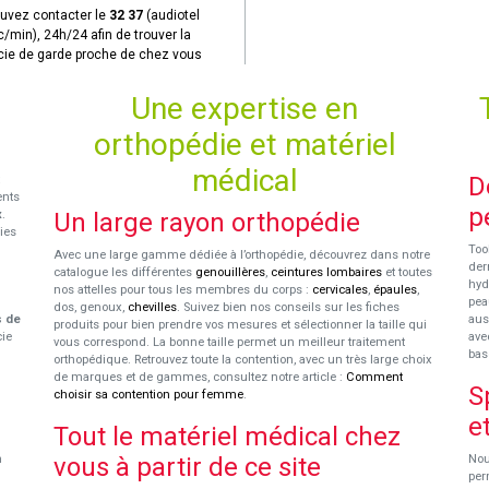
uvez contacter le
32 37
(audiotel
c/min), 24h/24 afin de trouver la
ie de garde proche de chez vous
Une expertise en
orthopédie et matériel
médical
D
ents
p
x
.
Un large rayon orthopédie
ies
Too
Avec une large gamme dédiée à l’orthopédie, découvrez dans notre
der
catalogue les différentes
genouillères
,
ceintures lombaires
et toutes
hyd
nos attelles pour tous les membres du corps :
cervicales
,
épaules
,
pea
dos, genoux,
chevilles
. Suivez bien nos conseils sur les fiches
s de
aus
produits pour bien prendre vos mesures et sélectionner la taille qui
cie
ave
vous correspond. La bonne taille permet un meilleur traitement
bas
orthopédique. Retrouvez toute la contention, avec un très large choix
de marques et de gammes, consultez notre article :
Comment
S
choisir sa contention pour femme
.
e
Tout le matériel médical chez
n
vous à partir de ce site
Nou
per