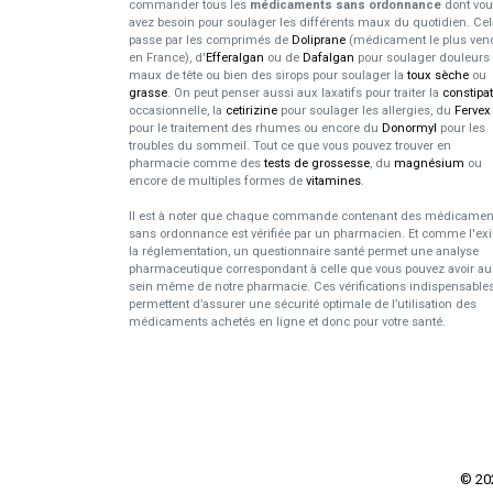
commander tous les
médicaments sans ordonnance
dont vo
avez besoin pour soulager les différents maux du quotidien. Cel
passe par les comprimés de
Doliprane
(médicament le plus ven
en France), d'
Efferalgan
ou de
Dafalgan
pour soulager douleurs 
maux de tête ou bien des sirops pour soulager la
toux sèche
ou
grasse
. On peut penser aussi aux laxatifs pour traiter la
constipa
occasionnelle, la
cetirizine
pour soulager les allergies, du
Fervex
pour le traitement des rhumes ou encore du
Donormyl
pour les
troubles du sommeil. Tout ce que vous pouvez trouver en
pharmacie comme des
tests de grossesse
, du
magnésium
ou
encore de multiples formes de
vitamines
.
Il est à noter que chaque commande contenant des médicamen
sans ordonnance est vérifiée par un pharmacien. Et comme l'ex
la réglementation, un questionnaire santé permet une analyse
pharmaceutique correspondant à celle que vous pouvez avoir au
sein même de notre pharmacie. Ces vérifications indispensable
permettent d’assurer une sécurité optimale de l’utilisation des
médicaments achetés en ligne et donc pour votre santé.
© 2