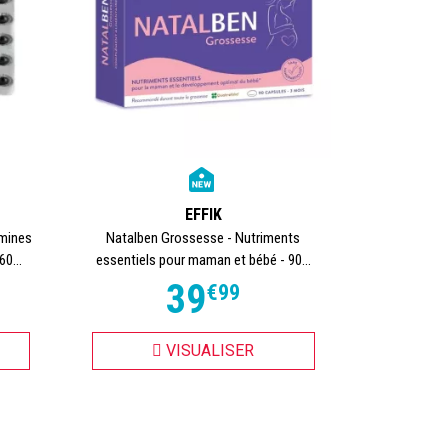
EFFIK
amines
Natalben Grossesse - Nutriments
0...
essentiels pour maman et bébé - 90...
39
€
99
VISUALISER