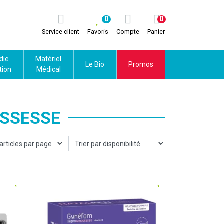
0
0
Service client
Favoris
Compte
Panier
die
Matériel
Le Bio
Promos
tion
Médical
SSESSE