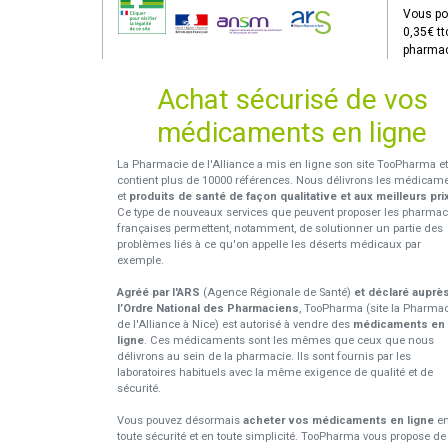
Vous po
0,35€ tt
pharmac
Achat sécurisé de vos
médicaments en ligne
La Pharmacie de l'Alliance a mis en ligne son site TooPharma et
contient plus de 10000 références. Nous délivrons les médicam
et
produits de santé de façon qualitative et aux meilleurs pri
Ce type de nouveaux services que peuvent proposer les pharmac
françaises permettent, notamment, de solutionner un partie des
problèmes liés à ce qu'on appelle les déserts médicaux par
exemple.
Agréé par l'ARS
(Agence Régionale de Santé)
et déclaré auprè
l’Ordre National des Pharmaciens
, TooPharma (site la Pharma
de l'Alliance à Nice) est autorisé à vendre des
médicaments en
ligne
. Ces médicaments sont les mêmes que ceux que nous
délivrons au sein de la pharmacie. Ils sont fournis par les
laboratoires habituels avec la même exigence de qualité et de
sécurité.
Vous pouvez désormais
acheter vos médicaments en ligne
e
toute sécurité et en toute simplicité. TooPharma vous propose de