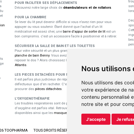
us
tro
POUR FACILITER SES DÉPLACEMENTS
a
son
Découvrez notre large choix de
déambulateurs et de rollators
.
du
lor
et
POUR LA CHAMBRE
Déc
Se lever du lit peut devenir difficile si vous n'avez rien pour vous
tion
spo
appuyer ou vous soutenir. Étant donné que l'achat d'un lit
Cet
médicalisé est assez cher, une
barre d'appui de sortie de lit
est un
ing
bon compromis. c'est un accessoire facile à positionner et à retirer.
bes
pen
SÉCURISER LA SALLE DE BAIN ET LES TOILETTES
Pour votre sécurité et un plus grand confort durant le bain, utilisez la
E
planche de bain Benny
. Vous avez besoin d'un dossier pour vous
ts
reposer le dos ? Alors choisissez le
siège pivotant pour baignoire
p
ige
Atlantis
.
Nous utilisons
Les
LES PIECES DETACHÉES POUR MATÉRIEL MÉDICAL
s
dan
Il est parfois plus judicieux de réparer du matériel médical
Nous utilisons des cook
nou
défectueux que d'en racheter. C'est là toute l'utilité de pouvoir se
pro
votre expérience de na
procurer des
pièces détachées
.
per
contenu personnalisé et
L'OXYGENOTHÉRAPIE
notre site et pour com
Les troubles respiratoires sont de plus ne plus récurrents et l'apport
d'oxygène est parfois vital. Retrouvez les
concentrateurs d'oxygène
disponibles ainsi que les
masques et lunettes
adaptés.
J'accepte
Je refus
026 TOOPHARMA
TOUS DROITS RÉSERVÉS.
APOTEKISTO
, PHARMACIE EN 