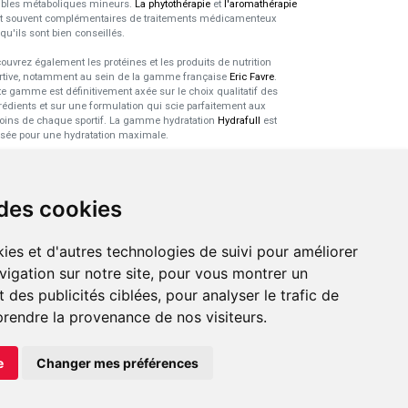
ubles métaboliques mineurs.
La phytothérapie
et
l'aromathérapie
t souvent complémentaires de traitements médicamenteux
squ'ils sont bien conseillés.
ouvrez également les protéines et les produits de nutrition
rtive, notamment au sein de la gamme française
Eric Favre
.
te gamme est définitivement axée sur le choix qualitatif des
rédients et sur une formulation qui scie parfaitement aux
oins de chaque sportif. La gamme hydratation
Hydrafull
est
sée pour une hydratation maximale.
xpertise dans le domaine des
robiotiques
 des cookies
 probiotiques
font parti des découvertes médicales majeures
s l'arsenal thérapeutique naturel de ces dernières années. Nous
ies et d'autres technologies de suivi pour améliorer
s sommes spécialisés dans ce domaine pour sélectionner les
duits de qualité et pour pouvoir vous conseiller de façon
vigation sur notre site, pour vous montrer un
tinente.
 des publicités ciblées, pour analyser le trafic de
prendre la provenance de nos visiteurs.
e
Changer mes préférences
LIGNE