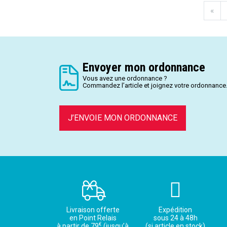
«
Envoyer mon ordonnance
Vous avez une ordonnance ?
Commandez l’article et joignez votre ordonnance
J’ENVOIE MON ORDONNANCE
Livraison offerte
Expédition
en Point Relais
sous 24 à 48h
€
à partir de 79
(jusqu’à
(si article en stock)