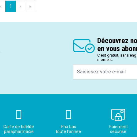
‹
1
›
»
Découvrez no
en vous abonn
.
C’est gratuit, sans en
moment.
Carte de fidélité
Prix bas
Paiement
parapharmacie
toute l’année
sécurisé