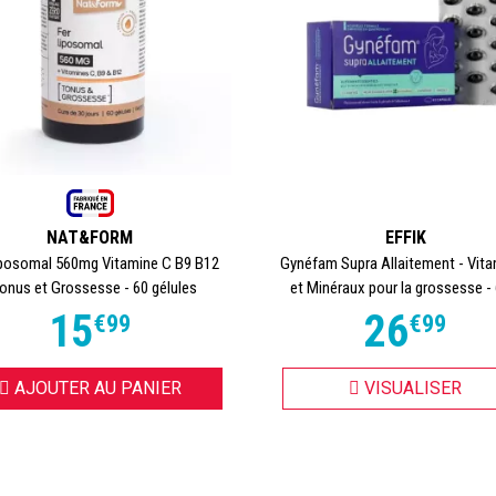
NAT&FORM
EFFIK
iposomal 560mg Vitamine C B9 B12
Gynéfam Supra Allaitement - Vit
Tonus et Grossesse - 60 gélules
et Minéraux pour la grossesse - 6
15
26
€
99
€
99
AJOUTER AU PANIER
VISUALISER