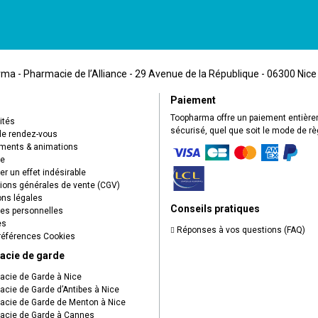
a - Pharmacie de l’Alliance - 29 Avenue de la République - 06300 Nice
Paiement
Toopharma offre un paiement entièr
ités
sécurisé, quel que soit le mode de r
de rendez-vous
ents & animations
ue
r un effet indésirable
ions générales de vente (CGV)
ns légales
Conseils pratiques
s personnelles
es
Réponses à vos questions (FAQ)
éférences Cookies
acie de garde
cie de Garde à Nice
cie de Garde d’Antibes à Nice
cie de Garde de Menton à Nice
cie de Garde à Cannes