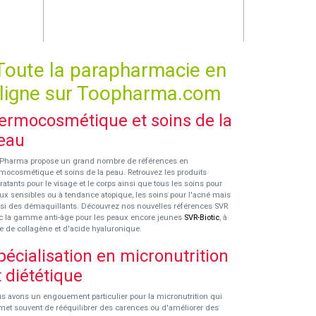
Toute la parapharmacie en
ligne sur Toopharma.com
ermocosmétique et soins de la
eau
Pharma propose un grand nombre de références en
mocosmétique et soins de la peau. Retrouvez les produits
ratants pour le visage et le corps ainsi que tous les soins pour
ux sensibles ou à tendance atopique, les soins pour l'acné mais
si des démaquillants. Découvrez nos nouvelles références SVR
c la gamme anti-âge pour les peaux encore jeunes
SVR-Biotic
, à
e de collagène et d'acide hyaluronique.
pécialisation en micronutrition
t diététique
s avons un engouement particulier pour la micronutrition qui
met souvent de rééquilibrer des carences ou d'améliorer des