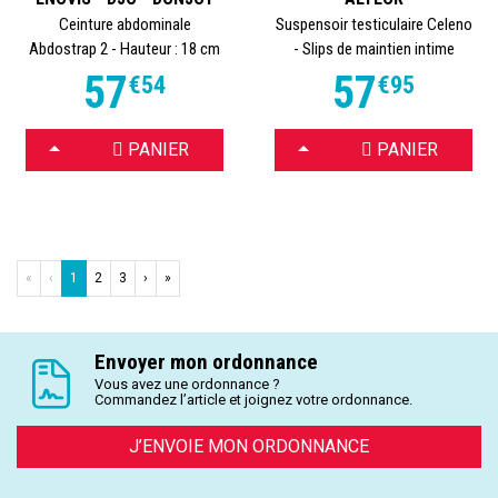
Ceinture abdominale
Suspensoir testiculaire Celeno
Abdostrap 2 - Hauteur : 18 cm
- Slips de maintien intime
57
57
€
54
€
95
CHOISIR
CHOISIR
PANIER
PANIER
«
‹
1
2
3
›
»
Envoyer mon ordonnance
Vous avez une ordonnance ?
Commandez l’article et joignez votre ordonnance.
J’ENVOIE MON ORDONNANCE