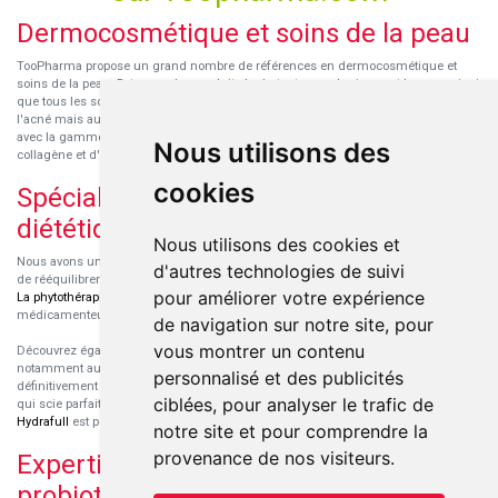
Dermocosmétique et soins de la peau
TooPharma propose un grand nombre de références en dermocosmétique et
soins de la peau. Retrouvez les produits hydratants pour le visage et le corps ainsi
que tous les soins pour peaux sensibles ou à tendance atopique, les soins pour
l'acné mais aussi des démaquillants. Découvrez nos nouvelles références SVR
avec la gamme anti-âge pour les peaux encore jeunes
SVR-Biotic
, à base de
Nous utilisons des
collagène et d'acide hyaluronique.
cookies
Spécialisation en micronutrition et
diététique
Nous utilisons des cookies et
Nous avons un engouement particulier pour la micronutrition qui permet souvent
d'autres technologies de suivi
de rééquilibrer des carences ou d'améliorer des troubles métaboliques mineurs.
pour améliorer votre expérience
La phytothérapie
et
l'aromathérapie
sont souvent complémentaires de traitements
médicamenteux lorsqu'ils sont bien conseillés.
de navigation sur notre site, pour
vous montrer un contenu
Découvrez également les protéines et les produits de nutrition sportive,
notamment au sein de la gamme française
Eric Favre
. Cette gamme est
personnalisé et des publicités
définitivement axée sur le choix qualitatif des ingrédients et sur une formulation
ciblées, pour analyser le trafic de
qui scie parfaitement aux besoins de chaque sportif. La gamme hydratation
Hydrafull
est pensée pour une hydratation maximale.
notre site et pour comprendre la
provenance de nos visiteurs.
Expertise dans le domaine des
probiotiques