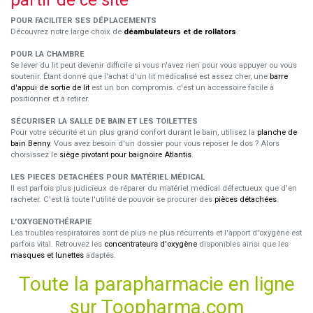
partir de ce site
POUR FACILITER SES DÉPLACEMENTS
Découvrez notre large choix de
déambulateurs et de rollators
.
POUR LA CHAMBRE
Se lever du lit peut devenir difficile si vous n'avez rien pour vous appuyer ou vous
soutenir. Étant donné que l'achat d'un lit médicalisé est assez cher, une
barre
d'appui de sortie de lit
est un bon compromis. c'est un accessoire facile à
positionner et à retirer.
SÉCURISER LA SALLE DE BAIN ET LES TOILETTES
Pour votre sécurité et un plus grand confort durant le bain, utilisez la
planche de
bain Benny
. Vous avez besoin d'un dossier pour vous reposer le dos ? Alors
choisissez le
siège pivotant pour baignoire Atlantis
.
LES PIECES DETACHÉES POUR MATÉRIEL MÉDICAL
Il est parfois plus judicieux de réparer du matériel médical défectueux que d'en
racheter. C'est là toute l'utilité de pouvoir se procurer des
pièces détachées
.
L'OXYGENOTHÉRAPIE
Les troubles respiratoires sont de plus ne plus récurrents et l'apport d'oxygène est
parfois vital. Retrouvez les
concentrateurs d'oxygène
disponibles ainsi que les
masques et lunettes
adaptés.
Toute la parapharmacie en ligne
sur Toopharma.com