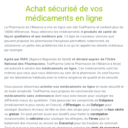
Achat sécurisé de vos
médicaments en ligne
La Pharmacie de l'Alliance a mis en ligne son site TooPharma et contient plus de
10000 références. Nous délivrons les médicaments et
produits de santé de
façon qualitative et aux meilleurs prix
. Ce type de nouveaux services que
peuvent proposer les pharmacies françaises permettent, notamment, de
solutionner un partie des problèmes liés à ce qu'on appelle les déserts médicaux
par exemple.
Agréé par l'ARS
(Agence Régionale de Santé)
et déclaré auprès de l’Ordre
National des Pharmaciens
, TooPharma (site la Pharmacie de l'Alliance à Nice)
est autorisé à vendre des
médicaments en ligne
. Ces médicaments sont les
mêmes que ceux que nous délivrons au sein de la pharmacie. Ils sont fournis
par les laboratoires habituels avec la même exigence de qualité et de sécurité.
Vous pouvez désormais
acheter vos médicaments en ligne
en toute sécurité et
en toute simplicité. TooPharma vous propose de commander tous les
médicaments sans ordonnance
dont vous avez besoin pour soulager les
différents maux du quotidien. Cela passe par les comprimés de
Doliprane
(médicament le plus vendu en France), d'
Efferalgan
ou de
Dafalgan
pour
soulager douleurs et maux de tête ou bien des sirops pour soulager la
toux sèche
ou
grasse
. On peut penser aussi aux laxatifs pour traiter la
constipation
occasionnelle, la
cetirizine
pour soulager les allergies, du
Fervex
pour le
traitement des rhumes ou encore du
Donormyl
pour les troubles du sommeil.
Tout ce que vous pouvez trouver en pharmacie comme des
tests de grossesse
,