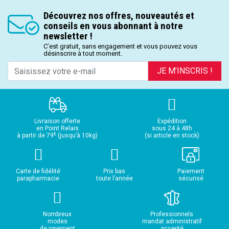
Découvrez nos offres, nouveautés et
conseils en vous abonnant à notre
newsletter !
C’est gratuit, sans engagement et vous pouvez vous
désinscrire à tout moment.
JE M’INSCRIS !
Livraison offerte
Expédition
en Point Relais
sous 24 à 48h
€
à partir de 79
(jusqu’à 10kg)
(si article en stock)
Carte de fidélité
Prix bas
Paiement
parapharmacie
toute l’année
sécurisé
Nombreux
Professionnels
modes
mandat administratif
de paiement
accepté