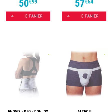
50
57
€
99
€
54
CHOISIR
CHOISIR
PANIER
PANIER
ENOVIS - DJO - DONJOY
ALTEOR