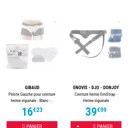
GIBAUD
ENOVIS - DJO - DONJOY
Pelote Gauche pour ceinture
Ceinture hernie ErniStrap -
hernie inguinale - Blanc -...
Hernie inguinale
16
39
€
23
€
99
CHOISIR
PANIER
PANIER