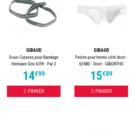
GIBAUD
GIBAUD
Sous-Cuisses pour Bandage
Pelote pour hernie côté droit -
Herniaire Gris 6359 - Par 2
6358D - Droit - GIBORTHO
14
15
€
99
€
89
PANIER
PANIER