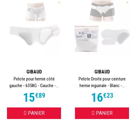
GIBAUD
GIBAUD
Pelote pour hernie côté
Pelote Droite pour ceinture
gauche - 6358G - Gauche -...
hernie inguinale - Blanc -...
15
16
€
89
€
23
PANIER
PANIER