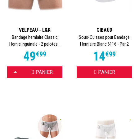
VELPEAU - L&R
GIBAUD
Bandage herniaire Classic
Sous-Cuisses pour Bandage
Hernie inguinale - 2 pelotes...
Herniaire Blanc 6116 - Par 2
49
14
€
99
€
99
CHOISIR
PANIER
PANIER