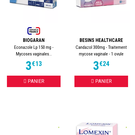
BIOGARAN
BESINS HEALTHCARE
Econazole Lp 150 mg -
Candazol 300mg - Traitement
Mycoses vaginales...
mycose vaginale - 1 ovule
3
3
€
13
€
24
PANIER
PANIER