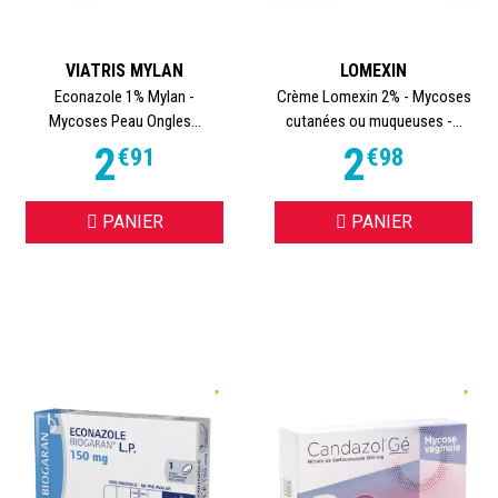
VIATRIS MYLAN
LOMEXIN
Econazole 1% Mylan -
Crème Lomexin 2% - Mycoses
Mycoses Peau Ongles...
cutanées ou muqueuses -...
2
2
€
91
€
98
PANIER
PANIER