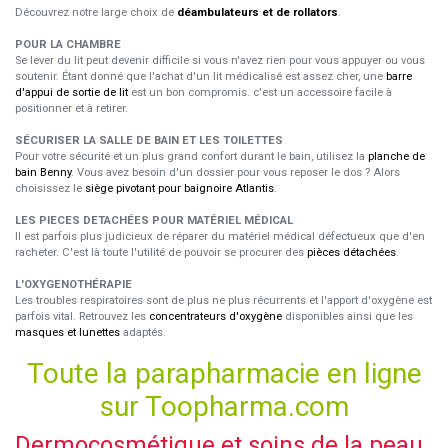
Découvrez notre large choix de
déambulateurs et de rollators
.
POUR LA CHAMBRE
Se lever du lit peut devenir difficile si vous n'avez rien pour vous appuyer ou vous
soutenir. Étant donné que l'achat d'un lit médicalisé est assez cher, une
barre
d'appui de sortie de lit
est un bon compromis. c'est un accessoire facile à
positionner et à retirer.
SÉCURISER LA SALLE DE BAIN ET LES TOILETTES
Pour votre sécurité et un plus grand confort durant le bain, utilisez la
planche de
bain Benny
. Vous avez besoin d'un dossier pour vous reposer le dos ? Alors
choisissez le
siège pivotant pour baignoire Atlantis
.
LES PIECES DETACHÉES POUR MATÉRIEL MÉDICAL
Il est parfois plus judicieux de réparer du matériel médical défectueux que d'en
racheter. C'est là toute l'utilité de pouvoir se procurer des
pièces détachées
.
L'OXYGENOTHÉRAPIE
Les troubles respiratoires sont de plus ne plus récurrents et l'apport d'oxygène est
parfois vital. Retrouvez les
concentrateurs d'oxygène
disponibles ainsi que les
masques et lunettes
adaptés.
Toute la parapharmacie en ligne
sur Toopharma.com
Dermocosmétique et soins de la peau