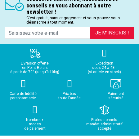
conseils en vous abonnant à notre
newsletter !
C’est gratuit, sans engagement et vous pouvez vous
désinscrire à tout moment.
JE M’INSCRIS !
Livraison offerte
Expédition
en Point Relais
sous 24 à 48h
€
à partir de 79
(jusqu’à 10kg)
(si article en stock)
Carte de fidélité
Prix bas
Paiement
parapharmacie
toute l’année
sécurisé
Nombreux
Professionnels
modes
mandat administratif
de paiement
accepté