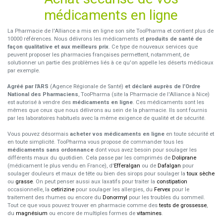
médicaments en ligne
La Pharmacie de l'Alliance a mis en ligne son site TooPharma et contient plus de
10000 références. Nous délivrons les médicaments et
produits de santé de
façon qualitative et aux meilleurs prix
. Ce type de nouveaux services que
peuvent proposer les pharmacies françaises permettent, notamment, de
solutionner un partie des problèmes liés à ce qu'on appelle les déserts médicaux
par exemple.
Agréé par l'ARS
(Agence Régionale de Santé)
et déclaré auprès de l’Ordre
National des Pharmaciens
, TooPharma (site la Pharmacie de l'Alliance à Nice)
est autorisé à vendre des
médicaments en ligne
. Ces médicaments sont les
mêmes que ceux que nous délivrons au sein de la pharmacie. Ils sont fournis
par les laboratoires habituels avec la même exigence de qualité et de sécurité.
Vous pouvez désormais
acheter vos médicaments en ligne
en toute sécurité et
en toute simplicité. TooPharma vous propose de commander tous les
médicaments sans ordonnance
dont vous avez besoin pour soulager les
différents maux du quotidien. Cela passe par les comprimés de
Doliprane
(médicament le plus vendu en France), d'
Efferalgan
ou de
Dafalgan
pour
soulager douleurs et maux de tête ou bien des sirops pour soulager la
toux sèche
ou
grasse
. On peut penser aussi aux laxatifs pour traiter la
constipation
occasionnelle, la
cetirizine
pour soulager les allergies, du
Fervex
pour le
traitement des rhumes ou encore du
Donormyl
pour les troubles du sommeil.
Tout ce que vous pouvez trouver en pharmacie comme des
tests de grossesse
,
du
magnésium
ou encore de multiples formes de
vitamines
.