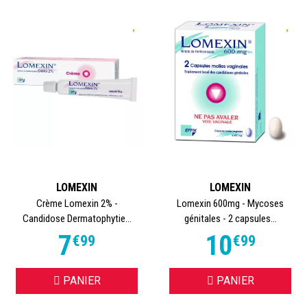
LOMEXIN
LOMEXIN
Crème Lomexin 2% -
Lomexin 600mg - Mycoses
Candidose Dermatophytie...
génitales - 2 capsules...
7
10
€
99
€
99
PANIER
PANIER