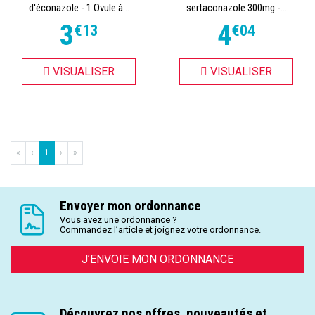
d'éconazole - 1 Ovule à...
sertaconazole 300mg -...
3
4
€
13
€
04
VISUALISER
VISUALISER
«
‹
1
›
»
Envoyer mon ordonnance
Vous avez une ordonnance ?
Commandez l’article et joignez votre ordonnance.
J’ENVOIE MON ORDONNANCE
Découvrez nos offres, nouveautés et