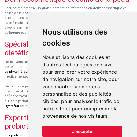
TooPharma propose un grand nombre de références en dermocosmétique et
soins de la peau. Retrouvez les produits hydratants pour le visage et le corps ainsi
que tous les soins pour peaux sensibles ou à tendance atopique, les soins pour
l'acné mais aussi des démaquillants. Découvrez nos nouvelles références SVR
avec la gamme anti-âge pour les peaux encore jeunes
SVR-Biotic
, à base de
Nous utilisons des
collagène et d'acide hyaluronique.
cookies
Spécialisation en micronutrition et
diététique
Nous utilisons des cookies et
Nous avons un engouement particulier pour la micronutrition qui permet souvent
d'autres technologies de suivi
de rééquilibrer des carences ou d'améliorer des troubles métaboliques mineurs.
pour améliorer votre expérience
La phytothérapie
et
l'aromathérapie
sont souvent complémentaires de traitements
médicamenteux lorsqu'ils sont bien conseillés.
de navigation sur notre site, pour
vous montrer un contenu
Découvrez également les protéines et les produits de nutrition sportive,
notamment au sein de la gamme française
Eric Favre
. Cette gamme est
personnalisé et des publicités
définitivement axée sur le choix qualitatif des ingrédients et sur une formulation
ciblées, pour analyser le trafic de
qui scie parfaitement aux besoins de chaque sportif. La gamme hydratation
Hydrafull
est pensée pour une hydratation maximale.
notre site et pour comprendre la
provenance de nos visiteurs.
Expertise dans le domaine des
probiotiques
J'accepte
Les probiotiques
font parti des découvertes médicales majeures dans l'arsenal