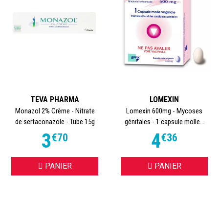
TEVA PHARMA
LOMEXIN
Monazol 2% Crème - Nitrate
Lomexin 600mg - Mycoses
de sertaconazole - Tube 15g
génitales - 1 capsule molle...
3
4
€
70
€
36
PANIER
PANIER