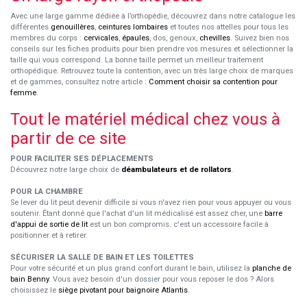
Avec une large gamme dédiée à l’orthopédie, découvrez dans notre catalogue les
différentes
genouillères
,
ceintures lombaires
et toutes nos attelles pour tous les
membres du corps :
cervicales
,
épaules
, dos, genoux,
chevilles
. Suivez bien nos
conseils sur les fiches produits pour bien prendre vos mesures et sélectionner la
taille qui vous correspond. La bonne taille permet un meilleur traitement
orthopédique. Retrouvez toute la contention, avec un très large choix de marques
et de gammes, consultez notre article :
Comment choisir sa contention pour
femme
.
Tout le matériel médical chez vous à
partir de ce site
POUR FACILITER SES DÉPLACEMENTS
Découvrez notre large choix de
déambulateurs et de rollators
.
POUR LA CHAMBRE
Se lever du lit peut devenir difficile si vous n'avez rien pour vous appuyer ou vous
soutenir. Étant donné que l'achat d'un lit médicalisé est assez cher, une
barre
d'appui de sortie de lit
est un bon compromis. c'est un accessoire facile à
positionner et à retirer.
SÉCURISER LA SALLE DE BAIN ET LES TOILETTES
Pour votre sécurité et un plus grand confort durant le bain, utilisez la
planche de
bain Benny
. Vous avez besoin d'un dossier pour vous reposer le dos ? Alors
choisissez le
siège pivotant pour baignoire Atlantis
.