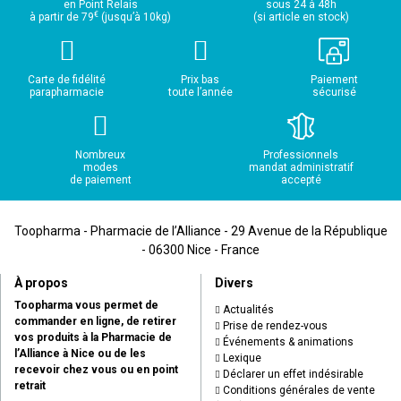
en Point Relais
sous 24 à 48h
€
à partir de 79
(jusqu’à 10kg)
(si article en stock)
Carte de fidélité
Prix bas
Paiement
parapharmacie
toute l’année
sécurisé
Nombreux
Professionnels
modes
mandat administratif
de paiement
accepté
Toopharma - Pharmacie de l’Alliance - 29 Avenue de la République
- 06300 Nice - France
À propos
Divers
Toopharma vous permet de
Actualités
commander en ligne, de retirer
Prise de rendez-vous
vos produits à la Pharmacie de
Événements & animations
l’Alliance à Nice ou de les
Lexique
recevoir chez vous ou en point
Déclarer un effet indésirable
retrait
Conditions générales de vente