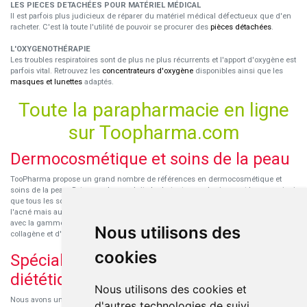
LES PIECES DETACHÉES POUR MATÉRIEL MÉDICAL
Il est parfois plus judicieux de réparer du matériel médical défectueux que d'en
racheter. C'est là toute l'utilité de pouvoir se procurer des
pièces détachées
.
L'OXYGENOTHÉRAPIE
Les troubles respiratoires sont de plus ne plus récurrents et l'apport d'oxygène est
parfois vital. Retrouvez les
concentrateurs d'oxygène
disponibles ainsi que les
masques et lunettes
adaptés.
Toute la parapharmacie en ligne
sur Toopharma.com
Dermocosmétique et soins de la peau
TooPharma propose un grand nombre de références en dermocosmétique et
soins de la peau. Retrouvez les produits hydratants pour le visage et le corps ainsi
que tous les soins pour peaux sensibles ou à tendance atopique, les soins pour
l'acné mais aussi des démaquillants. Découvrez nos nouvelles références SVR
avec la gamme anti-âge pour les peaux encore jeunes
SVR-Biotic
, à base de
Nous utilisons des
collagène et d'acide hyaluronique.
cookies
Spécialisation en micronutrition et
diététique
Nous utilisons des cookies et
Nous avons un engouement particulier pour la micronutrition qui permet souvent
d'autres technologies de suivi