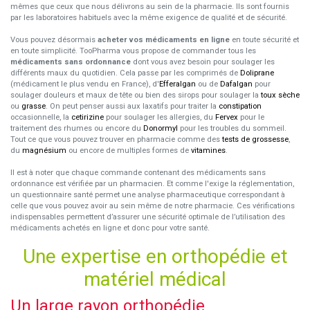
mêmes que ceux que nous délivrons au sein de la pharmacie. Ils sont fournis
par les laboratoires habituels avec la même exigence de qualité et de sécurité.
Vous pouvez désormais
acheter vos médicaments en ligne
en toute sécurité et
en toute simplicité. TooPharma vous propose de commander tous les
médicaments sans ordonnance
dont vous avez besoin pour soulager les
différents maux du quotidien. Cela passe par les comprimés de
Doliprane
(médicament le plus vendu en France), d'
Efferalgan
ou de
Dafalgan
pour
soulager douleurs et maux de tête ou bien des sirops pour soulager la
toux sèche
ou
grasse
. On peut penser aussi aux laxatifs pour traiter la
constipation
occasionnelle, la
cetirizine
pour soulager les allergies, du
Fervex
pour le
traitement des rhumes ou encore du
Donormyl
pour les troubles du sommeil.
Tout ce que vous pouvez trouver en pharmacie comme des
tests de grossesse
,
du
magnésium
ou encore de multiples formes de
vitamines
.
Il est à noter que chaque commande contenant des médicaments sans
ordonnance est vérifiée par un pharmacien. Et comme l'exige la réglementation,
un questionnaire santé permet une analyse pharmaceutique correspondant à
celle que vous pouvez avoir au sein même de notre pharmacie. Ces vérifications
indispensables permettent d’assurer une sécurité optimale de l’utilisation des
médicaments achetés en ligne et donc pour votre santé.
Une expertise en orthopédie et
matériel médical
Un large rayon orthopédie