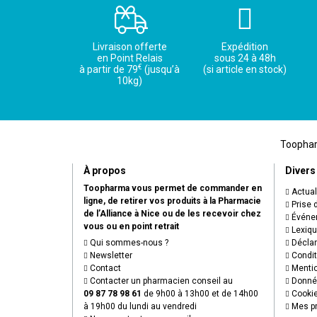
Livraison offerte
Expédition
en Point Relais
sous 24 à 48h
€
à partir de 79
(jusqu’à
(si article en stock)
10kg)
Toopharm
À propos
Divers
Toopharma vous permet de commander en
Actual
ligne, de retirer vos produits à la Pharmacie
Prise 
de l’Alliance à Nice ou de les recevoir chez
Événem
vous ou en point retrait
Lexiq
Qui sommes-nous ?
Déclare
Newsletter
Condit
Contact
Mentio
Contacter un pharmacien conseil au
Donnée
09 87 78 98 61
de 9h00 à 13h00 et de 14h00
Cooki
à 19h00 du lundi au vendredi
Mes pr