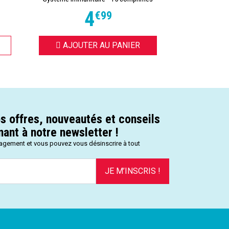
4
€
99
AJOUTER AU PANIER
AJOUT
s offres, nouveautés et conseils
ant à notre newsletter !
gagement et vous pouvez vous désinscrire à tout
JE M’INSCRIS !