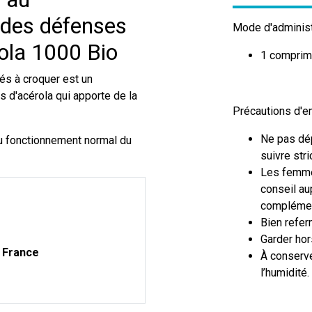
 des défenses
Mode d'administr
ola 1000 Bio
1 comprimé
és à croquer est un
 d'acérola qui apporte de la
Précautions d'em
Ne pas dé
 au fonctionnement normal du
suivre stri
Les femmes
conseil au
complémen
Bien refer
Garder hor
n France
À conserver
l’humidité.