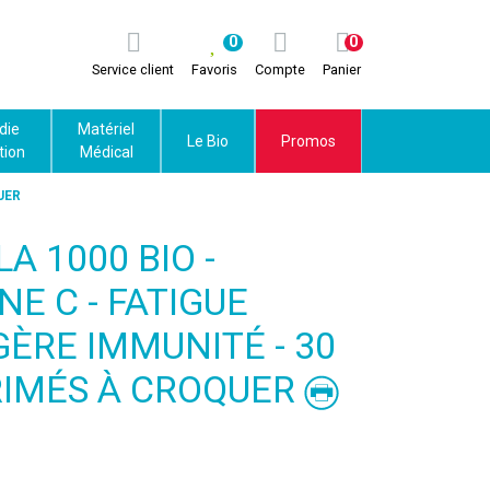
0
0
Service client
Favoris
Compte
Panier
die
Matériel
Le Bio
Promos
tion
Médical
UER
A 1000 BIO -
NE C - FATIGUE
ÈRE IMMUNITÉ - 30
IMÉS À CROQUER