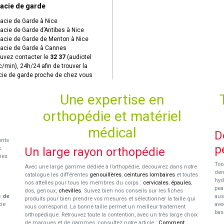
acie de garde
cie de Garde à Nice
cie de Garde d’Antibes à Nice
cie de Garde de Menton à Nice
cie de Garde à Cannes
uvez contacter le
32 37
(audiotel
c/min), 24h/24 afin de trouver la
ie de garde proche de chez vous
Une expertise en
orthopédie et matériel
médical
D
ents
p
x
.
Un large rayon orthopédie
ies
Too
Avec une large gamme dédiée à l’orthopédie, découvrez dans notre
der
catalogue les différentes
genouillères
,
ceintures lombaires
et toutes
hyd
nos attelles pour tous les membres du corps :
cervicales
,
épaules
,
pea
dos, genoux,
chevilles
. Suivez bien nos conseils sur les fiches
s de
aus
produits pour bien prendre vos mesures et sélectionner la taille qui
cie
ave
vous correspond. La bonne taille permet un meilleur traitement
bas
orthopédique. Retrouvez toute la contention, avec un très large choix
de marques et de gammes, consultez notre article :
Comment