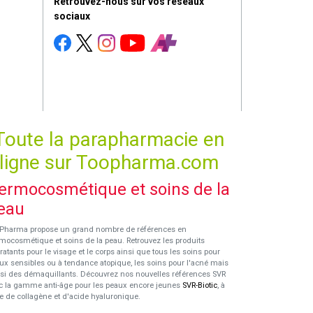
Retrouvez-nous sur vos réseaux
sociaux
Toute la parapharmacie en
ligne sur Toopharma.com
ermocosmétique et soins de la
eau
Pharma propose un grand nombre de références en
mocosmétique et soins de la peau. Retrouvez les produits
ratants pour le visage et le corps ainsi que tous les soins pour
ux sensibles ou à tendance atopique, les soins pour l'acné mais
si des démaquillants. Découvrez nos nouvelles références SVR
c la gamme anti-âge pour les peaux encore jeunes
SVR-Biotic
, à
e de collagène et d'acide hyaluronique.