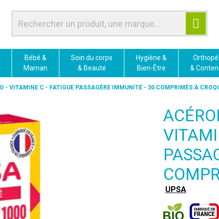
Bébé &
Soin du corps
Hygiène &
Orthopé
Maman
& Beauté
Bien-Être
& Conten
O - VITAMINE C - FATIGUE PASSAGÈRE IMMUNITÉ - 30 COMPRIMÉS À CROQ
ACÉROL
VITAMI
PASSAG
COMPR
UPSA