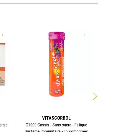
VITASCORBOL
VIT
ergie
C1000 Cassis - Sans sucre - Fatigue
Énergie - Goû
Système immunitaire - 15 comprimés
Comprimé