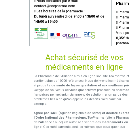
Nous contacter par e-mail
Pharm
contact
@
toopharma.com
Les horaires de la pharmacie :
Pharma
Du lundi au vendredi de 9h00 à 13h00 et de
Pharma
14h00 à 19h00
Pharma
Pharma
Vous po
0,35€ tt
pharmac
Achat sécurisé de vos
médicaments en ligne
La Pharmacie de l'Alliance a mis en ligne son site TooPharma et
contient plus de 10000 références. Nous délivrons les médicam
et
produits de santé de façon qualitative et aux meilleurs pri
Ce type de nouveaux services que peuvent proposer les pharmac
françaises permettent, notamment, de solutionner un partie des
problèmes liés à ce qu'on appelle les déserts médicaux par
exemple.
Agréé par l'ARS
(Agence Régionale de Santé)
et déclaré auprè
l’Ordre National des Pharmaciens
, TooPharma (site la Pharma
de l'Alliance à Nice) est autorisé à vendre des
médicaments en
ligne
. Ces médicaments sont les mêmes que ceux que nous