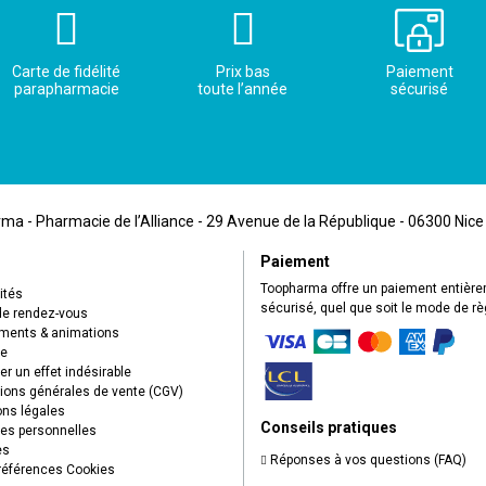
Carte de fidélité
Prix bas
Paiement
parapharmacie
toute l’année
sécurisé
a - Pharmacie de l’Alliance - 29 Avenue de la République - 06300 Nice
Paiement
Toopharma offre un paiement entièr
ités
sécurisé, quel que soit le mode de r
de rendez-vous
ents & animations
ue
r un effet indésirable
ions générales de vente (CGV)
ns légales
Conseils pratiques
s personnelles
es
Réponses à vos questions (FAQ)
éférences Cookies