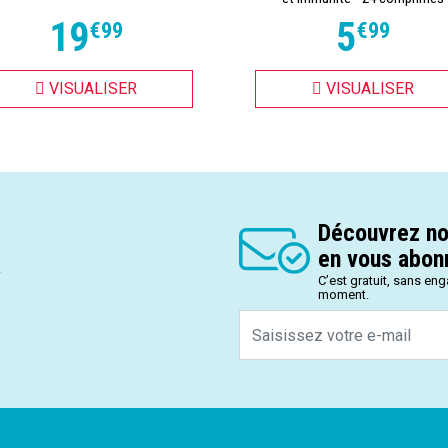
19
5
€
99
€
99
VISUALISER
VISUALISER
Découvrez no
en vous abonn
.
C’est gratuit, sans en
moment.