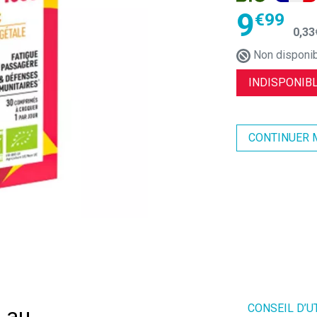
9
€
99
0
,
33
Non disponi
INDISPONIBL
CONTINUER 
CONSEIL D’U
e au