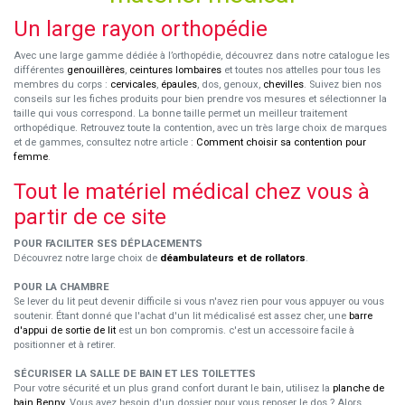
Un large rayon orthopédie
Avec une large gamme dédiée à l’orthopédie, découvrez dans notre catalogue les
différentes
genouillères
,
ceintures lombaires
et toutes nos attelles pour tous les
membres du corps :
cervicales
,
épaules
, dos, genoux,
chevilles
. Suivez bien nos
conseils sur les fiches produits pour bien prendre vos mesures et sélectionner la
taille qui vous correspond. La bonne taille permet un meilleur traitement
orthopédique. Retrouvez toute la contention, avec un très large choix de marques
et de gammes, consultez notre article :
Comment choisir sa contention pour
femme
.
Tout le matériel médical chez vous à
partir de ce site
POUR FACILITER SES DÉPLACEMENTS
Découvrez notre large choix de
déambulateurs et de rollators
.
POUR LA CHAMBRE
Se lever du lit peut devenir difficile si vous n'avez rien pour vous appuyer ou vous
soutenir. Étant donné que l'achat d'un lit médicalisé est assez cher, une
barre
d'appui de sortie de lit
est un bon compromis. c'est un accessoire facile à
positionner et à retirer.
SÉCURISER LA SALLE DE BAIN ET LES TOILETTES
Pour votre sécurité et un plus grand confort durant le bain, utilisez la
planche de
bain Benny
. Vous avez besoin d'un dossier pour vous reposer le dos ? Alors