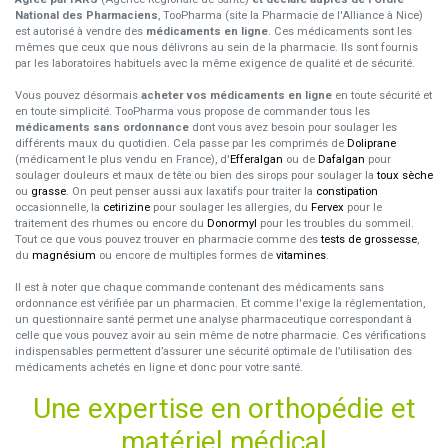
National des Pharmaciens
, TooPharma (site la Pharmacie de l'Alliance à Nice)
est autorisé à vendre des
médicaments en ligne
. Ces médicaments sont les
mêmes que ceux que nous délivrons au sein de la pharmacie. Ils sont fournis
par les laboratoires habituels avec la même exigence de qualité et de sécurité.
Vous pouvez désormais
acheter vos médicaments en ligne
en toute sécurité et
en toute simplicité. TooPharma vous propose de commander tous les
médicaments sans ordonnance
dont vous avez besoin pour soulager les
différents maux du quotidien. Cela passe par les comprimés de
Doliprane
(médicament le plus vendu en France), d'
Efferalgan
ou de
Dafalgan
pour
soulager douleurs et maux de tête ou bien des sirops pour soulager la
toux sèche
ou
grasse
. On peut penser aussi aux laxatifs pour traiter la
constipation
occasionnelle, la
cetirizine
pour soulager les allergies, du
Fervex
pour le
traitement des rhumes ou encore du
Donormyl
pour les troubles du sommeil.
Tout ce que vous pouvez trouver en pharmacie comme des
tests de grossesse
,
du
magnésium
ou encore de multiples formes de
vitamines
.
Il est à noter que chaque commande contenant des médicaments sans
ordonnance est vérifiée par un pharmacien. Et comme l'exige la réglementation,
un questionnaire santé permet une analyse pharmaceutique correspondant à
celle que vous pouvez avoir au sein même de notre pharmacie. Ces vérifications
indispensables permettent d’assurer une sécurité optimale de l’utilisation des
médicaments achetés en ligne et donc pour votre santé.
Une expertise en orthopédie et
matériel médical