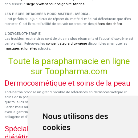
choisissez le
siège pivotant pour baignoire Atlantis
.
LES PIECES DETACHÉES POUR MATÉRIEL MÉDICAL
Il est parfois plus judicieux de réparer du matériel médical défectueux que d'en
racheter. C'est là toute l'utilité de pouvoir se procurer des
pièces détachées
.
L'OXYGENOTHÉRAPIE
Les troubles respiratoires sont de plus ne plus récurrents et l'apport d'oxygène est
parfois vital. Retrouvez les
concentrateurs d'oxygène
disponibles ainsi que les
masques et lunettes
adaptés.
Toute la parapharmacie en ligne
sur Toopharma.com
Dermocosmétique et soins de la peau
TooPharma propose un grand nombre de références en dermocosmétique et
soins de la peau. Retrouvez les produits hydratants pour le visage et le corps ainsi
que tous les soins pour peaux sensibles ou à tendance atopique, les soins pour
l'acné mais aussi des démaquillants. Découvrez nos nouvelles références SVR
avec la gamme anti-âge pour les peaux encore jeunes
SVR-Biotic
, à base de
Nous utilisons des
collagène et d'acide hyaluronique.
cookies
Spécialisation en micronutrition et
diététique