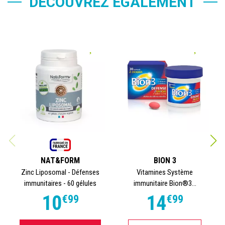
DÉCOUVREZ ÉGALEMENT
NAT&FORM
BION 3
Zinc Liposomal - Défenses
Vitamines Système
immunitaires - 60 gélules
immunitaire Bion®3...
10
14
€
99
€
99