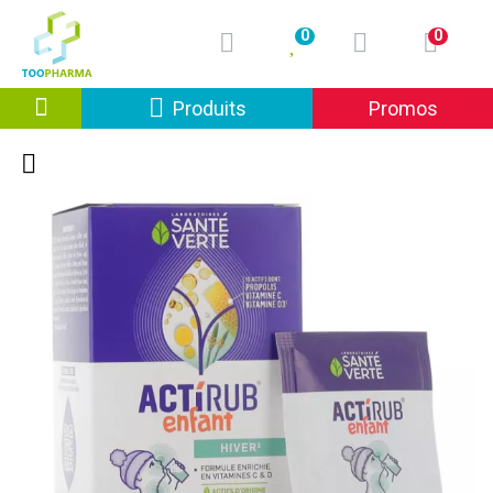
0
0
Afficher la navigation
Produits
Promos