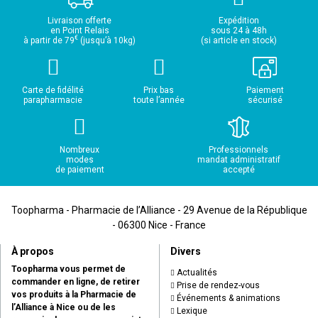
Livraison offerte
Expédition
en Point Relais
sous 24 à 48h
€
à partir de 79
(jusqu’à 10kg)
(si article en stock)
Carte de fidélité
Prix bas
Paiement
parapharmacie
toute l’année
sécurisé
Nombreux
Professionnels
modes
mandat administratif
de paiement
accepté
Toopharma - Pharmacie de l’Alliance - 29 Avenue de la République
- 06300 Nice - France
À propos
Divers
Toopharma vous permet de
Actualités
commander en ligne, de retirer
Prise de rendez-vous
vos produits à la Pharmacie de
Événements & animations
l’Alliance à Nice ou de les
Lexique