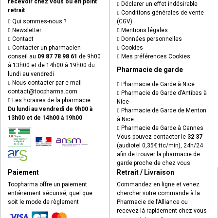
recevoir chez vous ou en point
Déclarer un effet indésirable
retrait
Conditions générales de vente
Qui sommes-nous ?
(CGV)
Newsletter
Mentions légales
Contact
Données personnelles
Contacter un pharmacien
Cookies
conseil au
09 87 78 98 61
de 9h00
Mes préférences Cookies
à 13h00 et de 14h00 à 19h00 du
Pharmacie de garde
lundi au vendredi
Nous contacter par e-mail
Pharmacie de Garde à Nice
contact
@
toopharma.com
Pharmacie de Garde d’Antibes à
Les horaires de la pharmacie :
Nice
Du lundi au vendredi de 9h00 à
Pharmacie de Garde de Menton
13h00 et de 14h00 à 19h00
à Nice
Pharmacie de Garde à Cannes
Vous pouvez contacter le
32 37
(audiotel 0,35€ ttc/min), 24h/24
afin de trouver la pharmacie de
garde proche de chez vous
Paiement
Retrait / Livraison
Toopharma offre un paiement
Commandez en ligne et venez
entièrement sécurisé, quel que
chercher votre commande à la
soit le mode de règlement
Pharmacie de l’Alliance ou
recevez-là rapidement chez vous