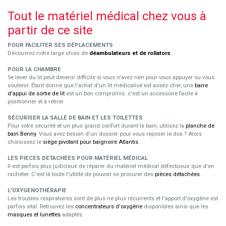
Tout le matériel médical chez vous à
partir de ce site
POUR FACILITER SES DÉPLACEMENTS
Découvrez notre large choix de
déambulateurs et de rollators
.
POUR LA CHAMBRE
Se lever du lit peut devenir difficile si vous n'avez rien pour vous appuyer ou vous
soutenir. Étant donné que l'achat d'un lit médicalisé est assez cher, une
barre
d'appui de sortie de lit
est un bon compromis. c'est un accessoire facile à
positionner et à retirer.
SÉCURISER LA SALLE DE BAIN ET LES TOILETTES
Pour votre sécurité et un plus grand confort durant le bain, utilisez la
planche de
bain Benny
. Vous avez besoin d'un dossier pour vous reposer le dos ? Alors
choisissez le
siège pivotant pour baignoire Atlantis
.
LES PIECES DETACHÉES POUR MATÉRIEL MÉDICAL
Il est parfois plus judicieux de réparer du matériel médical défectueux que d'en
racheter. C'est là toute l'utilité de pouvoir se procurer des
pièces détachées
.
L'OXYGENOTHÉRAPIE
Les troubles respiratoires sont de plus ne plus récurrents et l'apport d'oxygène est
parfois vital. Retrouvez les
concentrateurs d'oxygène
disponibles ainsi que les
masques et lunettes
adaptés.