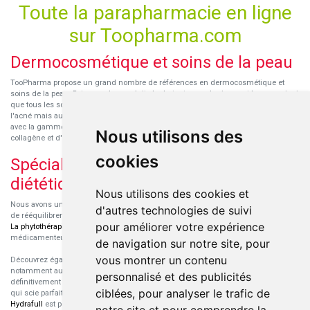
Toute la parapharmacie en ligne
sur Toopharma.com
Dermocosmétique et soins de la peau
TooPharma propose un grand nombre de références en dermocosmétique et
soins de la peau. Retrouvez les produits hydratants pour le visage et le corps ainsi
que tous les soins pour peaux sensibles ou à tendance atopique, les soins pour
l'acné mais aussi des démaquillants. Découvrez nos nouvelles références SVR
avec la gamme anti-âge pour les peaux encore jeunes
SVR-Biotic
, à base de
Nous utilisons des
collagène et d'acide hyaluronique.
cookies
Spécialisation en micronutrition et
diététique
Nous utilisons des cookies et
Nous avons un engouement particulier pour la micronutrition qui permet souvent
d'autres technologies de suivi
de rééquilibrer des carences ou d'améliorer des troubles métaboliques mineurs.
pour améliorer votre expérience
La phytothérapie
et
l'aromathérapie
sont souvent complémentaires de traitements
médicamenteux lorsqu'ils sont bien conseillés.
de navigation sur notre site, pour
vous montrer un contenu
Découvrez également les protéines et les produits de nutrition sportive,
notamment au sein de la gamme française
Eric Favre
. Cette gamme est
personnalisé et des publicités
définitivement axée sur le choix qualitatif des ingrédients et sur une formulation
ciblées, pour analyser le trafic de
qui scie parfaitement aux besoins de chaque sportif. La gamme hydratation
Hydrafull
est pensée pour une hydratation maximale.