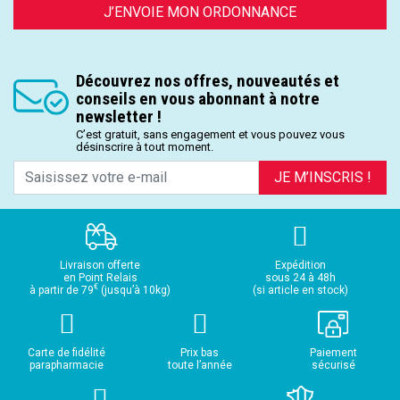
J’ENVOIE MON ORDONNANCE
Découvrez nos offres, nouveautés et
conseils en vous abonnant à notre
newsletter !
C’est gratuit, sans engagement et vous pouvez vous
désinscrire à tout moment.
JE M’INSCRIS !
Livraison offerte
Expédition
en Point Relais
sous 24 à 48h
€
à partir de 79
(jusqu’à 10kg)
(si article en stock)
Carte de fidélité
Prix bas
Paiement
parapharmacie
toute l’année
sécurisé