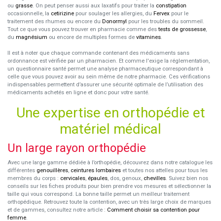
ou
grasse
. On peut penser aussi aux laxatifs pour traiter la
constipation
occasionnelle, la
cetirizine
pour soulager les allergies, du
Fervex
pour le
traitement des rhumes ou encore du
Donormyl
pour les troubles du sommeil.
Tout ce que vous pouvez trouver en pharmacie comme des
tests de grossesse
,
du
magnésium
ou encore de multiples formes de
vitamines
.
Il est à noter que chaque commande contenant des médicaments sans
ordonnance est vérifiée par un pharmacien. Et comme l'exige la réglementation,
un questionnaire santé permet une analyse pharmaceutique correspondant à
celle que vous pouvez avoir au sein même de notre pharmacie. Ces vérifications
indispensables permettent d’assurer une sécurité optimale de l’utilisation des
médicaments achetés en ligne et donc pour votre santé.
Une expertise en orthopédie et
matériel médical
Un large rayon orthopédie
Avec une large gamme dédiée à l’orthopédie, découvrez dans notre catalogue les
différentes
genouillères
,
ceintures lombaires
et toutes nos attelles pour tous les
membres du corps :
cervicales
,
épaules
, dos, genoux,
chevilles
. Suivez bien nos
conseils sur les fiches produits pour bien prendre vos mesures et sélectionner la
taille qui vous correspond. La bonne taille permet un meilleur traitement
orthopédique. Retrouvez toute la contention, avec un très large choix de marques
et de gammes, consultez notre article :
Comment choisir sa contention pour
femme
.