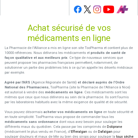
Achat sécurisé de vos
médicaments en ligne
La Pharmacie de l'Alliance a mis en ligne son site TooPharma et contient plus de
10000 références. Nous délivrons les médicaments et
produits de santé de
façon qualitative et aux meilleurs prix
. Ce type de nouveaux services que
peuvent proposer les pharmacies françaises permettent, notamment, de
solutionner un partie des problèmes liés à ce qu'on appelle les déserts médicaux
par exemple.
Agréé par l'ARS
(Agence Régionale de Santé)
et déclaré auprès de l’Ordre
National des Pharmaciens
, TooPharma (site la Pharmacie de l'Alliance à Nice)
est autorisé à vendre des
médicaments en ligne
. Ces médicaments sont les
mêmes que ceux que nous délivrons au sein de la pharmacie. Ils sont fournis
par les laboratoires habituels avec la même exigence de qualité et de sécurité.
Vous pouvez désormais
acheter vos médicaments en ligne
en toute sécurité et
en toute simplicité. TooPharma vous propose de commander tous les
médicaments sans ordonnance
dont vous avez besoin pour soulager les
différents maux du quotidien. Cela passe par les comprimés de
Doliprane
(médicament le plus vendu en France), d'
Efferalgan
ou de
Dafalgan
pour
soulager douleurs et maux de tête ou bien des sirops pour soulager la
toux sèche