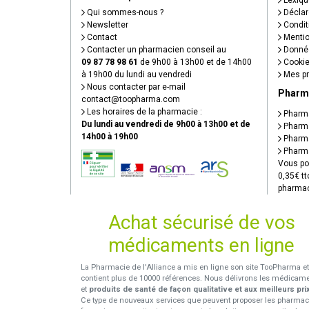
Lexiqu
Qui sommes-nous ?
Déclare
Newsletter
Condit
Contact
Mentio
Contacter un pharmacien conseil au
Donnée
09 87 78 98 61
de 9h00 à 13h00 et de 14h00
Cooki
à 19h00 du lundi au vendredi
Mes pr
Nous contacter par e-mail
Pharm
contact
@
toopharma.com
Les horaires de la pharmacie :
Pharma
Du lundi au vendredi de 9h00 à 13h00 et de
Pharma
14h00 à 19h00
Pharma
Pharma
Vous po
0,35€ tt
pharmac
Achat sécurisé de vos
médicaments en ligne
La Pharmacie de l'Alliance a mis en ligne son site TooPharma et
contient plus de 10000 références. Nous délivrons les médicam
et
produits de santé de façon qualitative et aux meilleurs pri
Ce type de nouveaux services que peuvent proposer les pharmac