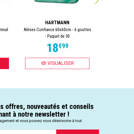
HARTMANN
teuil
Alèses Confiance 60x60cm - 6 gouttes
Alèse intraver
- Paquet de 30
60x90 
18
€
99
R
VISUALISER
AJOU
s offres, nouveautés et conseils
ant à notre newsletter !
gagement et vous pouvez vous désinscrire à tout