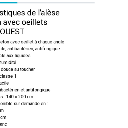
stiques de l'alèse
 avec oeillets
OUEST
eton avec oeillet à chaque angle
e, antibactérien, antifongique
le aux liquides
humidité
 douce au toucher
classe 1
acile
tibactérien et antifongique
s : 140 x 200 cm
onible sur demande en :
cm
 cm
lanc