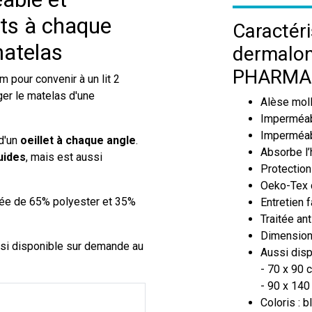
ets à chaque
Caractéri
matelas
dermalon
PHARMA
 pour convenir à un lit 2
ger le matelas d'une
Alèse moll
Imperméabl
Imperméab
 d'un
oeillet à chaque angle
.
Absorbe l’
uides
, mais est aussi
Protection
Oeko-Tex 
ée de 65% polyester et 35%
Entretien f
Traitée an
Dimension
ssi disponible sur demande au
Aussi disp
- 70 x 90 
- 90 x 140
Coloris : b