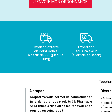
J’ENVOIE MON ORDONNANCE
Livraison offerte
Expédition
en Point Relais
sous 24 à 48h
€
à partir de 79
(jusqu’à
(si article en stock)
10kg)
Toopharm
À propos
Divers
Toopharma vous permet de commander en
Actual
ligne, de retirer vos produits à la Pharmacie
Prise 
de l’Alliance à Nice ou de les recevoir chez
Événem
vous ou en point retrait