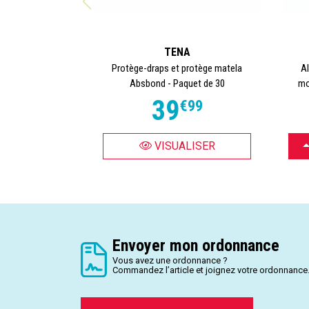
TENA
Protège-draps et protège matela
Al
Absbond - Paquet de 30
mo
39
€
99
C
VISUALISER
Envoyer mon ordonnance
Vous avez une ordonnance ?
Commandez l’article et joignez votre ordonnance