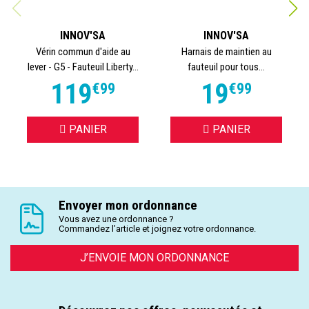
INNOV'SA
INNOV'SA
Vérin commun d'aide au
Harnais de maintien au
lever - G5 - Fauteuil Liberty...
fauteuil pour tous...
119
19
€
99
€
99
PANIER
PANIER
Envoyer mon ordonnance
Vous avez une ordonnance ?
Commandez l’article et joignez votre ordonnance.
J’ENVOIE MON ORDONNANCE