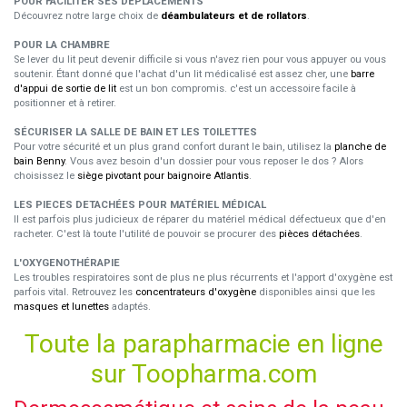
POUR FACILITER SES DÉPLACEMENTS
Découvrez notre large choix de
déambulateurs et de rollators
.
POUR LA CHAMBRE
Se lever du lit peut devenir difficile si vous n'avez rien pour vous appuyer ou vous
soutenir. Étant donné que l'achat d'un lit médicalisé est assez cher, une
barre
d'appui de sortie de lit
est un bon compromis. c'est un accessoire facile à
positionner et à retirer.
SÉCURISER LA SALLE DE BAIN ET LES TOILETTES
Pour votre sécurité et un plus grand confort durant le bain, utilisez la
planche de
bain Benny
. Vous avez besoin d'un dossier pour vous reposer le dos ? Alors
choisissez le
siège pivotant pour baignoire Atlantis
.
LES PIECES DETACHÉES POUR MATÉRIEL MÉDICAL
Il est parfois plus judicieux de réparer du matériel médical défectueux que d'en
racheter. C'est là toute l'utilité de pouvoir se procurer des
pièces détachées
.
L'OXYGENOTHÉRAPIE
Les troubles respiratoires sont de plus ne plus récurrents et l'apport d'oxygène est
parfois vital. Retrouvez les
concentrateurs d'oxygène
disponibles ainsi que les
masques et lunettes
adaptés.
Toute la parapharmacie en ligne
sur Toopharma.com