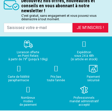
Découvrez nos offres, nouveautés et
conseils en vous abonnant à notre
newsletter !
C’est gratuit, sans engagement et vous pouvez vous
désinscrire à tout moment.
JE M’INSCRIS !
Livraison offerte
Expédition
en Point Relais
sous 24 à 48h
€
à partir de 79
(jusqu’à 10kg)
(si article en stock)
Carte de fidélité
Prix bas
Paiement
parapharmacie
toute l’année
sécurisé
Nombreux
Professionnels
modes
mandat administratif
de paiement
accepté