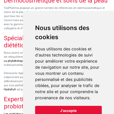
Dermocosmétique et soins de la peau
TooPharma propose un grand nombre de références en dermocosmétique et
soins de la peau. Retrouvez les produits hydratants pour le visage et le corps ainsi
que tous les soins pour peaux sensibles ou à tendance atopique, les soins pour
l'acné mais aussi des démaquillants. Découvrez nos nouvelles références SVR
avec la gamme anti-âge pour les peaux encore jeunes
SVR-Biotic
, à base de
Nous utilisons des
collagène et d'acide hyaluronique.
cookies
Spécialisation en micronutrition et
diététique
Nous utilisons des cookies et
Nous avons un engouement particulier pour la micronutrition qui permet souvent
d'autres technologies de suivi
de rééquilibrer des carences ou d'améliorer des troubles métaboliques mineurs.
pour améliorer votre expérience
La phytothérapie
et
l'aromathérapie
sont souvent complémentaires de traitements
médicamenteux lorsqu'ils sont bien conseillés.
de navigation sur notre site, pour
vous montrer un contenu
Découvrez également les protéines et les produits de nutrition sportive,
notamment au sein de la gamme française
Eric Favre
. Cette gamme est
personnalisé et des publicités
définitivement axée sur le choix qualitatif des ingrédients et sur une formulation
ciblées, pour analyser le trafic de
qui scie parfaitement aux besoins de chaque sportif. La gamme hydratation
Hydrafull
est pensée pour une hydratation maximale.
notre site et pour comprendre la
provenance de nos visiteurs.
Expertise dans le domaine des
probiotiques
J'accepte
Les probiotiques
font parti des découvertes médicales majeures dans l'arsenal