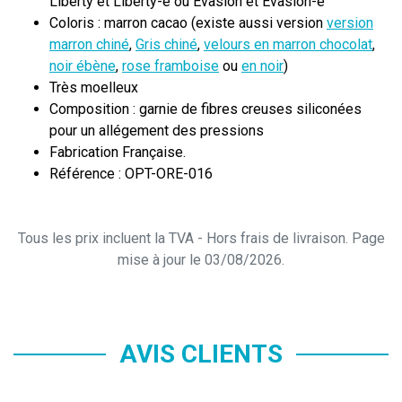
Liberty et Liberty-e ou Evasion et Evasion-e
Coloris : marron cacao (existe aussi version
version
marron chiné
,
Gris chiné
,
velours en marron chocolat
,
noir ébène
,
rose framboise
ou
en noir
)
Très moelleux
Composition : garnie de fibres creuses siliconées
pour un allégement des pressions
Fabrication Française.
Référence : OPT-ORE-016
Tous les prix incluent la TVA - Hors frais de livraison. Page
mise à jour le 03/08/2026.
AVIS CLIENTS