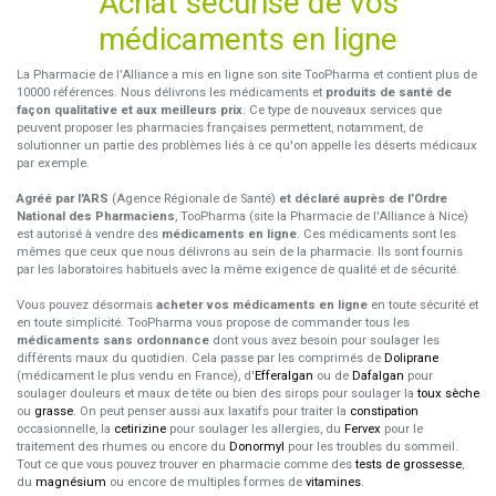
Achat sécurisé de vos
médicaments en ligne
La Pharmacie de l'Alliance a mis en ligne son site TooPharma et contient plus de
10000 références. Nous délivrons les médicaments et
produits de santé de
façon qualitative et aux meilleurs prix
. Ce type de nouveaux services que
peuvent proposer les pharmacies françaises permettent, notamment, de
solutionner un partie des problèmes liés à ce qu'on appelle les déserts médicaux
par exemple.
Agréé par l'ARS
(Agence Régionale de Santé)
et déclaré auprès de l’Ordre
National des Pharmaciens
, TooPharma (site la Pharmacie de l'Alliance à Nice)
est autorisé à vendre des
médicaments en ligne
. Ces médicaments sont les
mêmes que ceux que nous délivrons au sein de la pharmacie. Ils sont fournis
par les laboratoires habituels avec la même exigence de qualité et de sécurité.
Vous pouvez désormais
acheter vos médicaments en ligne
en toute sécurité et
en toute simplicité. TooPharma vous propose de commander tous les
médicaments sans ordonnance
dont vous avez besoin pour soulager les
différents maux du quotidien. Cela passe par les comprimés de
Doliprane
(médicament le plus vendu en France), d'
Efferalgan
ou de
Dafalgan
pour
soulager douleurs et maux de tête ou bien des sirops pour soulager la
toux sèche
ou
grasse
. On peut penser aussi aux laxatifs pour traiter la
constipation
occasionnelle, la
cetirizine
pour soulager les allergies, du
Fervex
pour le
traitement des rhumes ou encore du
Donormyl
pour les troubles du sommeil.
Tout ce que vous pouvez trouver en pharmacie comme des
tests de grossesse
,
du
magnésium
ou encore de multiples formes de
vitamines
.