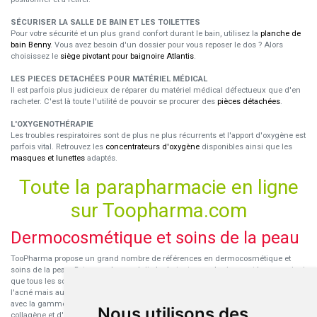
SÉCURISER LA SALLE DE BAIN ET LES TOILETTES
Pour votre sécurité et un plus grand confort durant le bain, utilisez la
planche de
bain Benny
. Vous avez besoin d'un dossier pour vous reposer le dos ? Alors
choisissez le
siège pivotant pour baignoire Atlantis
.
LES PIECES DETACHÉES POUR MATÉRIEL MÉDICAL
Il est parfois plus judicieux de réparer du matériel médical défectueux que d'en
racheter. C'est là toute l'utilité de pouvoir se procurer des
pièces détachées
.
L'OXYGENOTHÉRAPIE
Les troubles respiratoires sont de plus ne plus récurrents et l'apport d'oxygène est
parfois vital. Retrouvez les
concentrateurs d'oxygène
disponibles ainsi que les
masques et lunettes
adaptés.
Toute la parapharmacie en ligne
sur Toopharma.com
Dermocosmétique et soins de la peau
TooPharma propose un grand nombre de références en dermocosmétique et
soins de la peau. Retrouvez les produits hydratants pour le visage et le corps ainsi
que tous les soins pour peaux sensibles ou à tendance atopique, les soins pour
l'acné mais aussi des démaquillants. Découvrez nos nouvelles références SVR
avec la gamme anti-âge pour les peaux encore jeunes
SVR-Biotic
, à base de
Nous utilisons des
collagène et d'acide hyaluronique.