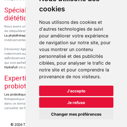
cookies
Spécialisation en micronutrition et
diététique
Nous utilisons des cookies et
Nous avons un engouement particulier pour la micronutrition qui permet souvent
d'autres technologies de suivi
de rééquilibrer des carences ou d'améliorer des troubles métaboliques mineurs.
pour améliorer votre expérience
La phytothérapie
et
l'aromathérapie
sont souvent complémentaires de traitements
médicamenteux lorsqu'ils sont bien conseillés.
de navigation sur notre site, pour
vous montrer un contenu
Découvrez également les protéines et les produits de nutrition sportive,
notamment au sein de la gamme française
Eric Favre
. Cette gamme est
personnalisé et des publicités
définitivement axée sur le choix qualitatif des ingrédients et sur une formulation
ciblées, pour analyser le trafic de
qui scie parfaitement aux besoins de chaque sportif. La gamme hydratation
Hydrafull
est pensée pour une hydratation maximale.
notre site et pour comprendre la
provenance de nos visiteurs.
Expertise dans le domaine des
probiotiques
J'accepte
Les probiotiques
font parti des découvertes médicales majeures dans l'arsenal
thérapeutique naturel de ces dernières années. Nous nous sommes spécialisés
Je refuse
dans ce domaine pour sélectionner les produits de qualité et pour pouvoir vous
conseiller de façon pertinente.
Changer mes préférences
© 2026 TOOPHARMA
TOUS DROITS RÉSERVÉS.
APOTEKISTO