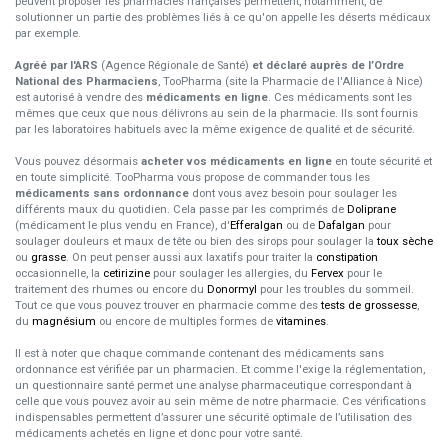
peuvent proposer les pharmacies françaises permettent, notamment, de
solutionner un partie des problèmes liés à ce qu'on appelle les déserts médicaux
par exemple.
Agréé par l'ARS
(Agence Régionale de Santé)
et déclaré auprès de l’Ordre
National des Pharmaciens
, TooPharma (site la Pharmacie de l'Alliance à Nice)
est autorisé à vendre des
médicaments en ligne
. Ces médicaments sont les
mêmes que ceux que nous délivrons au sein de la pharmacie. Ils sont fournis
par les laboratoires habituels avec la même exigence de qualité et de sécurité.
Vous pouvez désormais
acheter vos médicaments en ligne
en toute sécurité et
en toute simplicité. TooPharma vous propose de commander tous les
médicaments sans ordonnance
dont vous avez besoin pour soulager les
différents maux du quotidien. Cela passe par les comprimés de
Doliprane
(médicament le plus vendu en France), d'
Efferalgan
ou de
Dafalgan
pour
soulager douleurs et maux de tête ou bien des sirops pour soulager la
toux sèche
ou
grasse
. On peut penser aussi aux laxatifs pour traiter la
constipation
occasionnelle, la
cetirizine
pour soulager les allergies, du
Fervex
pour le
traitement des rhumes ou encore du
Donormyl
pour les troubles du sommeil.
Tout ce que vous pouvez trouver en pharmacie comme des
tests de grossesse
,
du
magnésium
ou encore de multiples formes de
vitamines
.
Il est à noter que chaque commande contenant des médicaments sans
ordonnance est vérifiée par un pharmacien. Et comme l'exige la réglementation,
un questionnaire santé permet une analyse pharmaceutique correspondant à
celle que vous pouvez avoir au sein même de notre pharmacie. Ces vérifications
indispensables permettent d’assurer une sécurité optimale de l’utilisation des
médicaments achetés en ligne et donc pour votre santé.