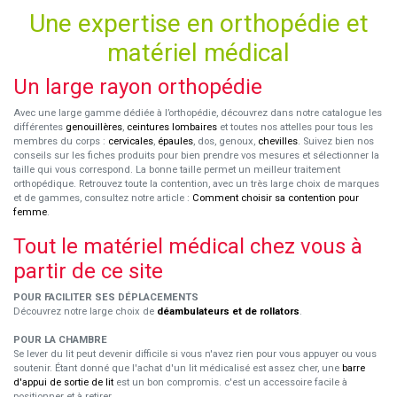
Une expertise en orthopédie et
matériel médical
Un large rayon orthopédie
Avec une large gamme dédiée à l’orthopédie, découvrez dans notre catalogue les
différentes
genouillères
,
ceintures lombaires
et toutes nos attelles pour tous les
membres du corps :
cervicales
,
épaules
, dos, genoux,
chevilles
. Suivez bien nos
conseils sur les fiches produits pour bien prendre vos mesures et sélectionner la
taille qui vous correspond. La bonne taille permet un meilleur traitement
orthopédique. Retrouvez toute la contention, avec un très large choix de marques
et de gammes, consultez notre article :
Comment choisir sa contention pour
femme
.
Tout le matériel médical chez vous à
partir de ce site
POUR FACILITER SES DÉPLACEMENTS
Découvrez notre large choix de
déambulateurs et de rollators
.
POUR LA CHAMBRE
Se lever du lit peut devenir difficile si vous n'avez rien pour vous appuyer ou vous
soutenir. Étant donné que l'achat d'un lit médicalisé est assez cher, une
barre
d'appui de sortie de lit
est un bon compromis. c'est un accessoire facile à
positionner et à retirer.