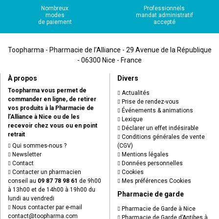
Nombreux
Professionnels
modes
mandat administratif
de paiement
accepté
Toopharma - Pharmacie de l’Alliance - 29 Avenue de la République
- 06300 Nice - France
À propos
Divers
Toopharma vous permet de
Actualités
commander en ligne, de retirer
Prise de rendez-vous
vos produits à la Pharmacie de
Événements & animations
l’Alliance à Nice ou de les
Lexique
recevoir chez vous ou en point
Déclarer un effet indésirable
retrait
Conditions générales de vente
Qui sommes-nous ?
(CGV)
Newsletter
Mentions légales
Contact
Données personnelles
Contacter un pharmacien
Cookies
conseil au
09 87 78 98 61
de 9h00
Mes préférences Cookies
à 13h00 et de 14h00 à 19h00 du
Pharmacie de garde
lundi au vendredi
Nous contacter par e-mail
Pharmacie de Garde à Nice
contact
@
toopharma.com
Pharmacie de Garde d’Antibes à