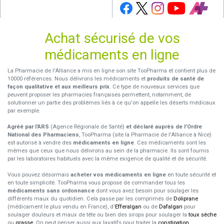
Achat sécurisé de vos
médicaments en ligne
La Pharmacie de l'Alliance a mis en ligne son site TooPharma et contient plus de
10000 références. Nous délivrons les médicaments et
produits de santé de
façon qualitative et aux meilleurs prix
. Ce type de nouveaux services que
peuvent proposer les pharmacies françaises permettent, notamment, de
solutionner un partie des problèmes liés à ce qu'on appelle les déserts médicaux
par exemple.
Agréé par l'ARS
(Agence Régionale de Santé)
et déclaré auprès de l’Ordre
National des Pharmaciens
, TooPharma (site la Pharmacie de l'Alliance à Nice)
est autorisé à vendre des
médicaments en ligne
. Ces médicaments sont les
mêmes que ceux que nous délivrons au sein de la pharmacie. Ils sont fournis
par les laboratoires habituels avec la même exigence de qualité et de sécurité.
Vous pouvez désormais
acheter vos médicaments en ligne
en toute sécurité et
en toute simplicité. TooPharma vous propose de commander tous les
médicaments sans ordonnance
dont vous avez besoin pour soulager les
différents maux du quotidien. Cela passe par les comprimés de
Doliprane
(médicament le plus vendu en France), d'
Efferalgan
ou de
Dafalgan
pour
soulager douleurs et maux de tête ou bien des sirops pour soulager la
toux sèche
ou
grasse
. On peut penser aussi aux laxatifs pour traiter la
constipation