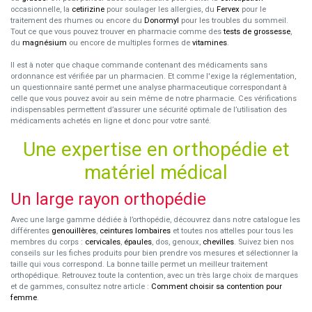
occasionnelle, la
cetirizine
pour soulager les allergies, du
Fervex
pour le
traitement des rhumes ou encore du
Donormyl
pour les troubles du sommeil.
Tout ce que vous pouvez trouver en pharmacie comme des
tests de grossesse
,
du
magnésium
ou encore de multiples formes de
vitamines
.
Il est à noter que chaque commande contenant des médicaments sans
ordonnance est vérifiée par un pharmacien. Et comme l'exige la réglementation,
un questionnaire santé permet une analyse pharmaceutique correspondant à
celle que vous pouvez avoir au sein même de notre pharmacie. Ces vérifications
indispensables permettent d’assurer une sécurité optimale de l’utilisation des
médicaments achetés en ligne et donc pour votre santé.
Une expertise en orthopédie et
matériel médical
Un large rayon orthopédie
Avec une large gamme dédiée à l’orthopédie, découvrez dans notre catalogue les
différentes
genouillères
,
ceintures lombaires
et toutes nos attelles pour tous les
membres du corps :
cervicales
,
épaules
, dos, genoux,
chevilles
. Suivez bien nos
conseils sur les fiches produits pour bien prendre vos mesures et sélectionner la
taille qui vous correspond. La bonne taille permet un meilleur traitement
orthopédique. Retrouvez toute la contention, avec un très large choix de marques
et de gammes, consultez notre article :
Comment choisir sa contention pour
femme
.