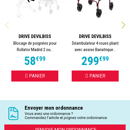
DRIVE DEVILBISS
DRIVE DEVILBISS
Blocage de poignées pour
Déambulateur 4 roues pliant
Rollator Madrid 2 ou...
avec assise Bariatrique...
58
299
€
99
€
99
PANIER
PANIER
Envoyer mon ordonnance
Vous avez une ordonnance ?
Commandez l’article et joignez votre ordonnance.
J’ENVOIE MON ORDONNANCE