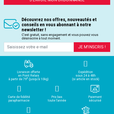
Découvrez nos offres, nouveautés et
conseils en vous abonnant à notre
newsletter !
C’est gratuit, sans engagement et vous pouvez vous
désinscrire à tout moment.
JE M’INSCRIS !
Livraison offerte
Expédition
en Point Relais
sous 24 à 48h
€
à partir de 79
(jusqu’à 10kg)
(si article en stock)
Carte de fidélité
Prix bas
Paiement
parapharmacie
toute l’année
sécurisé