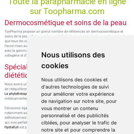
Toute la parapharmacie en ligne
sur Toopharma.com
Dermocosmétique et soins de la peau
TooPharma propose un grand nombre de références en dermocosmétique et
soins de la peau. Retrouvez les produits hydratants pour le visage et le corps ainsi
que tous les soins pour peaux sensibles ou à tendance atopique, les soins pour
l'acné mais aussi des démaquillants. Découvrez nos nouvelles références SVR
avec la gamme anti-âge pour les peaux encore jeunes
SVR-Biotic
, à base de
Nous utilisons des
collagène et d'acide hyaluronique.
cookies
Spécialisation en micronutrition et
diététique
Nous utilisons des cookies et
Nous avons un engouement particulier pour la micronutrition qui permet souvent
d'autres technologies de suivi
de rééquilibrer des carences ou d'améliorer des troubles métaboliques mineurs.
pour améliorer votre expérience
La phytothérapie
et
l'aromathérapie
sont souvent complémentaires de traitements
médicamenteux lorsqu'ils sont bien conseillés.
de navigation sur notre site, pour
vous montrer un contenu
Découvrez également les protéines et les produits de nutrition sportive,
notamment au sein de la gamme française
Eric Favre
. Cette gamme est
personnalisé et des publicités
définitivement axée sur le choix qualitatif des ingrédients et sur une formulation
ciblées, pour analyser le trafic de
qui scie parfaitement aux besoins de chaque sportif. La gamme hydratation
Hydrafull
est pensée pour une hydratation maximale.
notre site et pour comprendre la