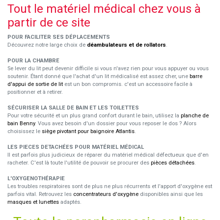
Tout le matériel médical chez vous à
partir de ce site
POUR FACILITER SES DÉPLACEMENTS
Découvrez notre large choix de
déambulateurs et de rollators
.
POUR LA CHAMBRE
Se lever du lit peut devenir difficile si vous n'avez rien pour vous appuyer ou vous
soutenir. Étant donné que l'achat d'un lit médicalisé est assez cher, une
barre
d'appui de sortie de lit
est un bon compromis. c'est un accessoire facile à
positionner et à retirer.
SÉCURISER LA SALLE DE BAIN ET LES TOILETTES
Pour votre sécurité et un plus grand confort durant le bain, utilisez la
planche de
bain Benny
. Vous avez besoin d'un dossier pour vous reposer le dos ? Alors
choisissez le
siège pivotant pour baignoire Atlantis
.
LES PIECES DETACHÉES POUR MATÉRIEL MÉDICAL
Il est parfois plus judicieux de réparer du matériel médical défectueux que d'en
racheter. C'est là toute l'utilité de pouvoir se procurer des
pièces détachées
.
L'OXYGENOTHÉRAPIE
Les troubles respiratoires sont de plus ne plus récurrents et l'apport d'oxygène est
parfois vital. Retrouvez les
concentrateurs d'oxygène
disponibles ainsi que les
masques et lunettes
adaptés.