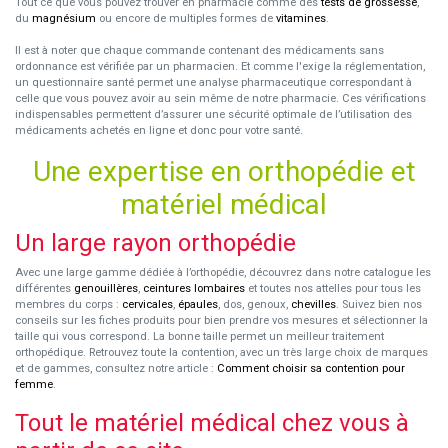
Tout ce que vous pouvez trouver en pharmacie comme des
tests de grossesse
,
du
magnésium
ou encore de multiples formes de
vitamines
.
Il est à noter que chaque commande contenant des médicaments sans
ordonnance est vérifiée par un pharmacien. Et comme l'exige la réglementation,
un questionnaire santé permet une analyse pharmaceutique correspondant à
celle que vous pouvez avoir au sein même de notre pharmacie. Ces vérifications
indispensables permettent d’assurer une sécurité optimale de l’utilisation des
médicaments achetés en ligne et donc pour votre santé.
Une expertise en orthopédie et
matériel médical
Un large rayon orthopédie
Avec une large gamme dédiée à l’orthopédie, découvrez dans notre catalogue les
différentes
genouillères
,
ceintures lombaires
et toutes nos attelles pour tous les
membres du corps :
cervicales
,
épaules
, dos, genoux,
chevilles
. Suivez bien nos
conseils sur les fiches produits pour bien prendre vos mesures et sélectionner la
taille qui vous correspond. La bonne taille permet un meilleur traitement
orthopédique. Retrouvez toute la contention, avec un très large choix de marques
et de gammes, consultez notre article :
Comment choisir sa contention pour
femme
.
Tout le matériel médical chez vous à