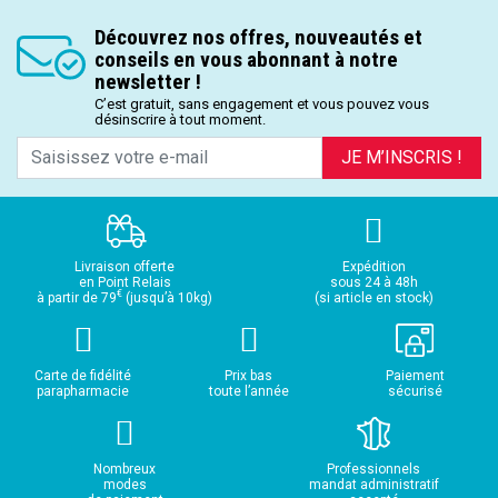
Découvrez nos offres, nouveautés et
conseils en vous abonnant à notre
newsletter !
C’est gratuit, sans engagement et vous pouvez vous
désinscrire à tout moment.
JE M’INSCRIS !
Livraison offerte
Expédition
en Point Relais
sous 24 à 48h
€
à partir de 79
(jusqu’à 10kg)
(si article en stock)
Carte de fidélité
Prix bas
Paiement
parapharmacie
toute l’année
sécurisé
Nombreux
Professionnels
modes
mandat administratif