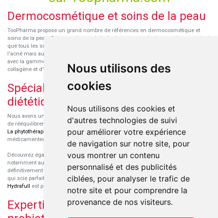
Dermocosmétique et soins de la peau
TooPharma propose un grand nombre de références en dermocosmétique et
soins de la peau. Retrouvez les produits hydratants pour le visage et le corps ainsi
que tous les soins pour peaux sensibles ou à tendance atopique, les soins pour
l'acné mais aussi des démaquillants. Découvrez nos nouvelles références SVR
avec la gamme anti-âge pour les peaux encore jeunes
SVR-Biotic
, à base de
Nous utilisons des
collagène et d'acide hyaluronique.
cookies
Spécialisation en micronutrition et
diététique
Nous utilisons des cookies et
Nous avons un engouement particulier pour la micronutrition qui permet souvent
d'autres technologies de suivi
de rééquilibrer des carences ou d'améliorer des troubles métaboliques mineurs.
pour améliorer votre expérience
La phytothérapie
et
l'aromathérapie
sont souvent complémentaires de traitements
médicamenteux lorsqu'ils sont bien conseillés.
de navigation sur notre site, pour
vous montrer un contenu
Découvrez également les protéines et les produits de nutrition sportive,
notamment au sein de la gamme française
Eric Favre
. Cette gamme est
personnalisé et des publicités
définitivement axée sur le choix qualitatif des ingrédients et sur une formulation
ciblées, pour analyser le trafic de
qui scie parfaitement aux besoins de chaque sportif. La gamme hydratation
Hydrafull
est pensée pour une hydratation maximale.
notre site et pour comprendre la
provenance de nos visiteurs.
Expertise dans le domaine des