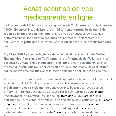
Achat sécurisé de vos
médicaments en ligne
La Pharmacie de l'Alliance a mis en ligne son site TooPharma et contient plus de
10000 références. Nous délivrons les médicaments et
produits de santé de
façon qualitative et aux meilleurs prix
. Ce type de nouveaux services que
peuvent proposer les pharmacies françaises permettent, notamment, de
solutionner un partie des problèmes liés à ce qu'on appelle les déserts médicaux
par exemple.
Agréé par l'ARS
(Agence Régionale de Santé)
et déclaré auprès de l’Ordre
National des Pharmaciens
, TooPharma (site la Pharmacie de l'Alliance à Nice)
est autorisé à vendre des
médicaments en ligne
. Ces médicaments sont les
mêmes que ceux que nous délivrons au sein de la pharmacie. Ils sont fournis
par les laboratoires habituels avec la même exigence de qualité et de sécurité.
Vous pouvez désormais
acheter vos médicaments en ligne
en toute sécurité et
en toute simplicité. TooPharma vous propose de commander tous les
médicaments sans ordonnance
dont vous avez besoin pour soulager les
différents maux du quotidien. Cela passe par les comprimés de
Doliprane
(médicament le plus vendu en France), d'
Efferalgan
ou de
Dafalgan
pour
soulager douleurs et maux de tête ou bien des sirops pour soulager la
toux sèche
ou
grasse
. On peut penser aussi aux laxatifs pour traiter la
constipation
occasionnelle, la
cetirizine
pour soulager les allergies, du
Fervex
pour le
traitement des rhumes ou encore du
Donormyl
pour les troubles du sommeil.