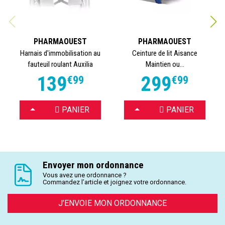
PHARMAOUEST
PHARMAOUEST
Harnais d'immobilisation au
Ceinture de lit Aisance
fauteuil roulant Auxilia
Maintien ou...
139
299
€
99
€
99
CHOISIR
CHOISIR
PANIER
PANIER
Envoyer mon ordonnance
Vous avez une ordonnance ?
Commandez l’article et joignez votre ordonnance.
J’ENVOIE MON ORDONNANCE