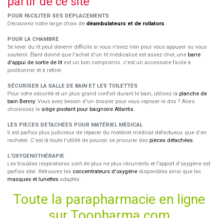
partir de ce site
POUR FACILITER SES DÉPLACEMENTS
Découvrez notre large choix de
déambulateurs et de rollators
.
POUR LA CHAMBRE
Se lever du lit peut devenir difficile si vous n'avez rien pour vous appuyer ou vous
soutenir. Étant donné que l'achat d'un lit médicalisé est assez cher, une
barre
d'appui de sortie de lit
est un bon compromis. c'est un accessoire facile à
positionner et à retirer.
SÉCURISER LA SALLE DE BAIN ET LES TOILETTES
Pour votre sécurité et un plus grand confort durant le bain, utilisez la
planche de
bain Benny
. Vous avez besoin d'un dossier pour vous reposer le dos ? Alors
choisissez le
siège pivotant pour baignoire Atlantis
.
LES PIECES DETACHÉES POUR MATÉRIEL MÉDICAL
Il est parfois plus judicieux de réparer du matériel médical défectueux que d'en
racheter. C'est là toute l'utilité de pouvoir se procurer des
pièces détachées
.
L'OXYGENOTHÉRAPIE
Les troubles respiratoires sont de plus ne plus récurrents et l'apport d'oxygène est
parfois vital. Retrouvez les
concentrateurs d'oxygène
disponibles ainsi que les
masques et lunettes
adaptés.
Toute la parapharmacie en ligne
sur Toopharma.com