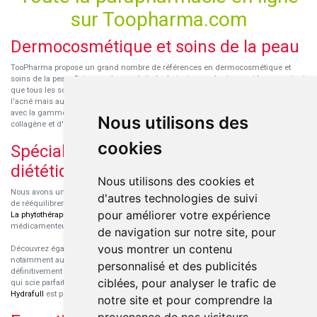
sur Toopharma.com
Dermocosmétique et soins de la peau
TooPharma propose un grand nombre de références en dermocosmétique et
soins de la peau. Retrouvez les produits hydratants pour le visage et le corps ainsi
que tous les soins pour peaux sensibles ou à tendance atopique, les soins pour
l'acné mais aussi des démaquillants. Découvrez nos nouvelles références SVR
avec la gamme anti-âge pour les peaux encore jeunes
SVR-Biotic
, à base de
Nous utilisons des
collagène et d'acide hyaluronique.
cookies
Spécialisation en micronutrition et
diététique
Nous utilisons des cookies et
Nous avons un engouement particulier pour la micronutrition qui permet souvent
d'autres technologies de suivi
de rééquilibrer des carences ou d'améliorer des troubles métaboliques mineurs.
pour améliorer votre expérience
La phytothérapie
et
l'aromathérapie
sont souvent complémentaires de traitements
médicamenteux lorsqu'ils sont bien conseillés.
de navigation sur notre site, pour
vous montrer un contenu
Découvrez également les protéines et les produits de nutrition sportive,
notamment au sein de la gamme française
Eric Favre
. Cette gamme est
personnalisé et des publicités
définitivement axée sur le choix qualitatif des ingrédients et sur une formulation
ciblées, pour analyser le trafic de
qui scie parfaitement aux besoins de chaque sportif. La gamme hydratation
Hydrafull
est pensée pour une hydratation maximale.
notre site et pour comprendre la