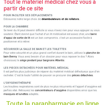
Tout le matériel médical chez vous à
partir de ce site
POUR FACILITER SES DÉPLACEMENTS
Découvrez notre large choix de
déambulateurs et de rollators
.
POUR LA CHAMBRE
Se lever du lit peut devenir difficile si vous n'avez rien pour vous appuyer ou vous
soutenir. Étant donné que l'achat d'un lit médicalisé est assez cher, une
barre
d'appui de sortie de lit
est un bon compromis. c'est un accessoire facile à
positionner et à retirer.
SÉCURISER LA SALLE DE BAIN ET LES TOILETTES
Pour votre sécurité et un plus grand confort durant le bain, utilisez la
planche de
bain Benny
. Vous avez besoin d'un dossier pour vous reposer le dos ? Alors
choisissez le
siège pivotant pour baignoire Atlantis
.
LES PIECES DETACHÉES POUR MATÉRIEL MÉDICAL
Il est parfois plus judicieux de réparer du matériel médical défectueux que d'en
racheter. C'est là toute l'utilité de pouvoir se procurer des
pièces détachées
.
L'OXYGENOTHÉRAPIE
Les troubles respiratoires sont de plus ne plus récurrents et l'apport d'oxygène est
parfois vital. Retrouvez les
concentrateurs d'oxygène
disponibles ainsi que les
masques et lunettes
adaptés.
Toute la parapharmacie en ligne