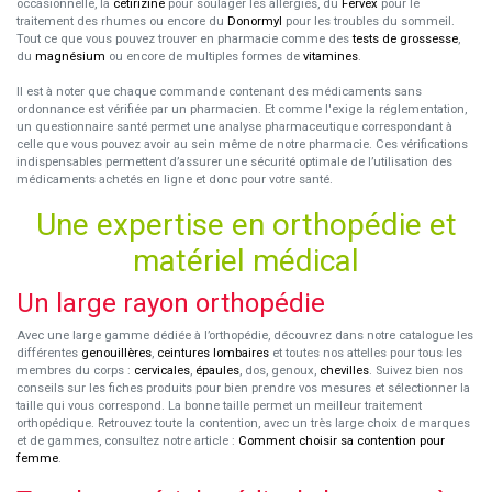
occasionnelle, la
cetirizine
pour soulager les allergies, du
Fervex
pour le
traitement des rhumes ou encore du
Donormyl
pour les troubles du sommeil.
Tout ce que vous pouvez trouver en pharmacie comme des
tests de grossesse
,
du
magnésium
ou encore de multiples formes de
vitamines
.
Il est à noter que chaque commande contenant des médicaments sans
ordonnance est vérifiée par un pharmacien. Et comme l'exige la réglementation,
un questionnaire santé permet une analyse pharmaceutique correspondant à
celle que vous pouvez avoir au sein même de notre pharmacie. Ces vérifications
indispensables permettent d’assurer une sécurité optimale de l’utilisation des
médicaments achetés en ligne et donc pour votre santé.
Une expertise en orthopédie et
matériel médical
Un large rayon orthopédie
Avec une large gamme dédiée à l’orthopédie, découvrez dans notre catalogue les
différentes
genouillères
,
ceintures lombaires
et toutes nos attelles pour tous les
membres du corps :
cervicales
,
épaules
, dos, genoux,
chevilles
. Suivez bien nos
conseils sur les fiches produits pour bien prendre vos mesures et sélectionner la
taille qui vous correspond. La bonne taille permet un meilleur traitement
orthopédique. Retrouvez toute la contention, avec un très large choix de marques
et de gammes, consultez notre article :
Comment choisir sa contention pour
femme
.