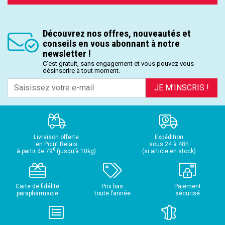
Découvrez nos offres, nouveautés et
conseils en vous abonnant à notre
newsletter !
C’est gratuit, sans engagement et vous pouvez vous
désinscrire à tout moment.
JE M’INSCRIS !
Livraison offerte
Expédition
en Point Relais
sous 24 à 48h
€
à partir de 79
(jusqu’à 10kg)
(si article en stock)
Carte de fidélité
Prix bas
Paiement
parapharmacie
toute l’année
sécurisé