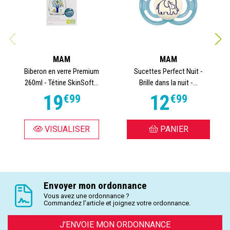
MAM
MAM
Biberon en verre Premium
Sucettes Perfect Nuit -
260ml - Tétine SkinSoft...
Brille dans la nuit -...
19
12
€
99
€
99
VISUALISER
PANIER
Envoyer mon ordonnance
Vous avez une ordonnance ?
Commandez l’article et joignez votre ordonnance.
J’ENVOIE MON ORDONNANCE