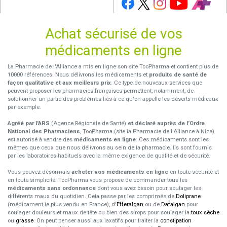
Achat sécurisé de vos
médicaments en ligne
La Pharmacie de l'Alliance a mis en ligne son site TooPharma et contient plus de
10000 références. Nous délivrons les médicaments et
produits de santé de
façon qualitative et aux meilleurs prix
. Ce type de nouveaux services que
peuvent proposer les pharmacies françaises permettent, notamment, de
solutionner un partie des problèmes liés à ce qu'on appelle les déserts médicaux
par exemple.
Agréé par l'ARS
(Agence Régionale de Santé)
et déclaré auprès de l’Ordre
National des Pharmaciens
, TooPharma (site la Pharmacie de l'Alliance à Nice)
est autorisé à vendre des
médicaments en ligne
. Ces médicaments sont les
mêmes que ceux que nous délivrons au sein de la pharmacie. Ils sont fournis
par les laboratoires habituels avec la même exigence de qualité et de sécurité.
Vous pouvez désormais
acheter vos médicaments en ligne
en toute sécurité et
en toute simplicité. TooPharma vous propose de commander tous les
médicaments sans ordonnance
dont vous avez besoin pour soulager les
différents maux du quotidien. Cela passe par les comprimés de
Doliprane
(médicament le plus vendu en France), d'
Efferalgan
ou de
Dafalgan
pour
soulager douleurs et maux de tête ou bien des sirops pour soulager la
toux sèche
ou
grasse
. On peut penser aussi aux laxatifs pour traiter la
constipation