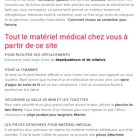
conseils sur les fiches produits pour bien prendre vos mesures et sélectionner la
taille qui vous correspond. La bonne taille permet un meilleur traitement
orthopédique. Retrouvez toute la contention, avec un très large choix de marques
et de gammes, consultez notre article :
Comment choisir sa contention pour
femme
.
Tout le matériel médical chez vous à
partir de ce site
POUR FACILITER SES DÉPLACEMENTS
Découvrez notre large choix de
déambulateurs et de rollators
.
POUR LA CHAMBRE
Se lever du lit peut devenir difficile si vous n'avez rien pour vous appuyer ou vous
soutenir. Étant donné que l'achat d'un lit médicalisé est assez cher, une
barre
d'appui de sortie de lit
est un bon compromis. c'est un accessoire facile à
positionner et à retirer.
SÉCURISER LA SALLE DE BAIN ET LES TOILETTES
Pour votre sécurité et un plus grand confort durant le bain, utilisez la
planche de
bain Benny
. Vous avez besoin d'un dossier pour vous reposer le dos ? Alors
choisissez le
siège pivotant pour baignoire Atlantis
.
LES PIECES DETACHÉES POUR MATÉRIEL MÉDICAL
Il est parfois plus judicieux de réparer du matériel médical défectueux que d'en
racheter. C'est là toute l'utilité de pouvoir se procurer des
pièces détachées
.