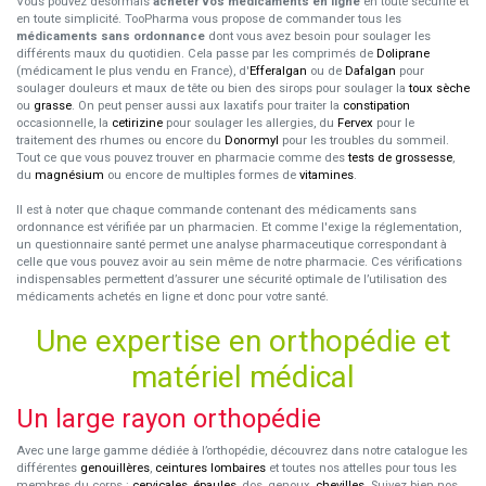
Vous pouvez désormais
acheter vos médicaments en ligne
en toute sécurité et
en toute simplicité. TooPharma vous propose de commander tous les
médicaments sans ordonnance
dont vous avez besoin pour soulager les
différents maux du quotidien. Cela passe par les comprimés de
Doliprane
(médicament le plus vendu en France), d'
Efferalgan
ou de
Dafalgan
pour
soulager douleurs et maux de tête ou bien des sirops pour soulager la
toux sèche
ou
grasse
. On peut penser aussi aux laxatifs pour traiter la
constipation
occasionnelle, la
cetirizine
pour soulager les allergies, du
Fervex
pour le
traitement des rhumes ou encore du
Donormyl
pour les troubles du sommeil.
Tout ce que vous pouvez trouver en pharmacie comme des
tests de grossesse
,
du
magnésium
ou encore de multiples formes de
vitamines
.
Il est à noter que chaque commande contenant des médicaments sans
ordonnance est vérifiée par un pharmacien. Et comme l'exige la réglementation,
un questionnaire santé permet une analyse pharmaceutique correspondant à
celle que vous pouvez avoir au sein même de notre pharmacie. Ces vérifications
indispensables permettent d’assurer une sécurité optimale de l’utilisation des
médicaments achetés en ligne et donc pour votre santé.
Une expertise en orthopédie et
matériel médical
Un large rayon orthopédie
Avec une large gamme dédiée à l’orthopédie, découvrez dans notre catalogue les
différentes
genouillères
,
ceintures lombaires
et toutes nos attelles pour tous les
membres du corps :
cervicales
,
épaules
, dos, genoux,
chevilles
. Suivez bien nos