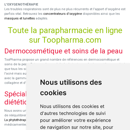
L'OXYGENOTHÉRAPIE
Les troubles respiratoires sont de plus ne plus récurrents et l'apport d'oxygène est
parfois vital. Retrouvez les
concentrateurs d'oxygène
disponibles ainsi que les
masques et lunettes
adaptés.
Toute la parapharmacie en ligne
sur Toopharma.com
Dermocosmétique et soins de la peau
TooPharma propose un grand nombre de références en dermocosmétique et
soins de la peau. Retrouvez les produits hydratants pour le visage et le corps ainsi
que tous les soins pour peaux sensibles ou à tendance atopique, les soins pour
l'acné mais aussi des démaquillants. Découvrez nos nouvelles références SVR
avec la gamme anti-âge pour les peaux encore jeunes
SVR-Biotic
, à base de
Nous utilisons des
collagène et d'acide hyaluronique.
cookies
Spécialisation en micronutrition et
diététique
Nous utilisons des cookies et
Nous avons un engouement particulier pour la micronutrition qui permet souvent
d'autres technologies de suivi
de rééquilibrer des carences ou d'améliorer des troubles métaboliques mineurs.
pour améliorer votre expérience
La phytothérapie
et
l'aromathérapie
sont souvent complémentaires de traitements
médicamenteux lorsqu'ils sont bien conseillés.
de navigation sur notre site, pour