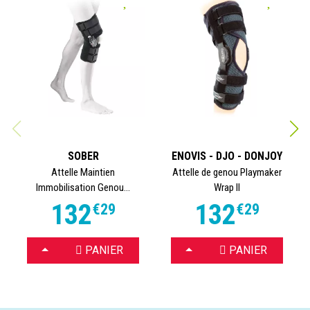
SOBER
ENOVIS - DJO - DONJOY
Attelle Maintien
Attelle de genou Playmaker
Immobilisation Genou...
Wrap II
132
132
€
29
€
29
CHOISIR
CHOISIR
PANIER
PANIER