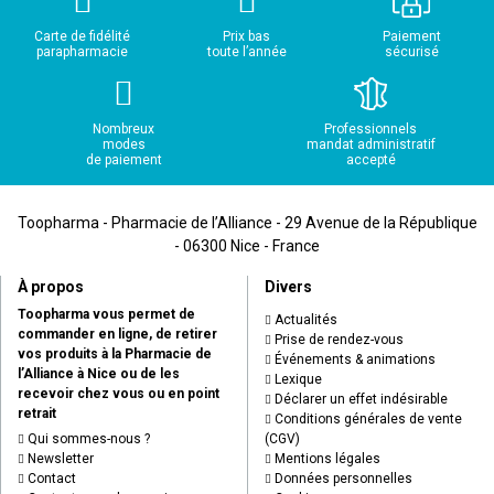
Carte de fidélité
Prix bas
Paiement
parapharmacie
toute l’année
sécurisé
Nombreux
Professionnels
modes
mandat administratif
de paiement
accepté
Toopharma - Pharmacie de l’Alliance - 29 Avenue de la République
- 06300 Nice - France
À propos
Divers
Toopharma vous permet de
Actualités
commander en ligne, de retirer
Prise de rendez-vous
vos produits à la Pharmacie de
Événements & animations
l’Alliance à Nice ou de les
Lexique
recevoir chez vous ou en point
Déclarer un effet indésirable
retrait
Conditions générales de vente
Qui sommes-nous ?
(CGV)
Newsletter
Mentions légales
Contact
Données personnelles