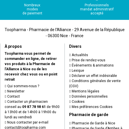
Nombreux
Professionnels
modes
mandat administratif
de paiement
accepté
Toopharma - Pharmacie de l’Alliance - 29 Avenue de la République
- 06300 Nice - France
À propos
Divers
Toopharma vous permet de
Actualités
commander en ligne, de retirer
Prise de rendez-vous
vos produits à la Pharmacie de
Événements & animations
l’Alliance à Nice ou de les
Lexique
recevoir chez vous ou en point
Déclarer un effet indésirable
retrait
Conditions générales de vente
Qui sommes-nous ?
(CGV)
Newsletter
Mentions légales
Contact
Données personnelles
Contacter un pharmacien
Cookies
conseil au
09 87 78 98 61
de 9h00
Mes préférences Cookies
à 13h00 et de 14h00 à 19h00 du
Pharmacie de garde
lundi au vendredi
Nous contacter par e-mail
Pharmacie de Garde à Nice
contact
@
toopharma.com
Pharmacie de Garde d’Antibes à