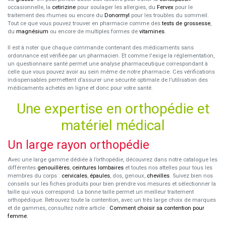
occasionnelle, la
cetirizine
pour soulager les allergies, du
Fervex
pour le
traitement des rhumes ou encore du
Donormyl
pour les troubles du sommeil.
Tout ce que vous pouvez trouver en pharmacie comme des
tests de grossesse
,
du
magnésium
ou encore de multiples formes de
vitamines
.
Il est à noter que chaque commande contenant des médicaments sans
ordonnance est vérifiée par un pharmacien. Et comme l'exige la réglementation,
un questionnaire santé permet une analyse pharmaceutique correspondant à
celle que vous pouvez avoir au sein même de notre pharmacie. Ces vérifications
indispensables permettent d’assurer une sécurité optimale de l’utilisation des
médicaments achetés en ligne et donc pour votre santé.
Une expertise en orthopédie et
matériel médical
Un large rayon orthopédie
Avec une large gamme dédiée à l’orthopédie, découvrez dans notre catalogue les
différentes
genouillères
,
ceintures lombaires
et toutes nos attelles pour tous les
membres du corps :
cervicales
,
épaules
, dos, genoux,
chevilles
. Suivez bien nos
conseils sur les fiches produits pour bien prendre vos mesures et sélectionner la
taille qui vous correspond. La bonne taille permet un meilleur traitement
orthopédique. Retrouvez toute la contention, avec un très large choix de marques
et de gammes, consultez notre article :
Comment choisir sa contention pour
femme
.