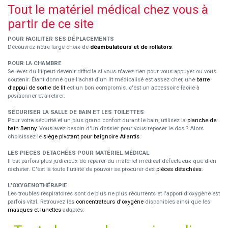
Tout le matériel médical chez vous à
partir de ce site
POUR FACILITER SES DÉPLACEMENTS
Découvrez notre large choix de
déambulateurs et de rollators
.
POUR LA CHAMBRE
Se lever du lit peut devenir difficile si vous n'avez rien pour vous appuyer ou vous
soutenir. Étant donné que l'achat d'un lit médicalisé est assez cher, une
barre
d'appui de sortie de lit
est un bon compromis. c'est un accessoire facile à
positionner et à retirer.
SÉCURISER LA SALLE DE BAIN ET LES TOILETTES
Pour votre sécurité et un plus grand confort durant le bain, utilisez la
planche de
bain Benny
. Vous avez besoin d'un dossier pour vous reposer le dos ? Alors
choisissez le
siège pivotant pour baignoire Atlantis
.
LES PIECES DETACHÉES POUR MATÉRIEL MÉDICAL
Il est parfois plus judicieux de réparer du matériel médical défectueux que d'en
racheter. C'est là toute l'utilité de pouvoir se procurer des
pièces détachées
.
L'OXYGENOTHÉRAPIE
Les troubles respiratoires sont de plus ne plus récurrents et l'apport d'oxygène est
parfois vital. Retrouvez les
concentrateurs d'oxygène
disponibles ainsi que les
masques et lunettes
adaptés.