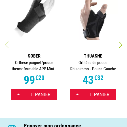
SOBER
THUASNE
Orthèse poignet/pouce
Orthèse de pouce
thermoformable APP Mini...
Rhizoimmo - Pouce Gauche
99
43
€
20
€
32
CHOISIR
CHOISIR
PANIER
PANIER
Envoyer mon ordonnance