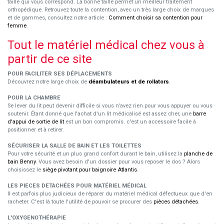
taille qui vous correspond. La bonne taille permet un meilleur traitement
orthopédique. Retrouvez toute la contention, avec un très large choix de marques
et de gammes, consultez notre article :
Comment choisir sa contention pour
femme
.
Tout le matériel médical chez vous à
partir de ce site
POUR FACILITER SES DÉPLACEMENTS
Découvrez notre large choix de
déambulateurs et de rollators
.
POUR LA CHAMBRE
Se lever du lit peut devenir difficile si vous n'avez rien pour vous appuyer ou vous
soutenir. Étant donné que l'achat d'un lit médicalisé est assez cher, une
barre
d'appui de sortie de lit
est un bon compromis. c'est un accessoire facile à
positionner et à retirer.
SÉCURISER LA SALLE DE BAIN ET LES TOILETTES
Pour votre sécurité et un plus grand confort durant le bain, utilisez la
planche de
bain Benny
. Vous avez besoin d'un dossier pour vous reposer le dos ? Alors
choisissez le
siège pivotant pour baignoire Atlantis
.
LES PIECES DETACHÉES POUR MATÉRIEL MÉDICAL
Il est parfois plus judicieux de réparer du matériel médical défectueux que d'en
racheter. C'est là toute l'utilité de pouvoir se procurer des
pièces détachées
.
L'OXYGENOTHÉRAPIE