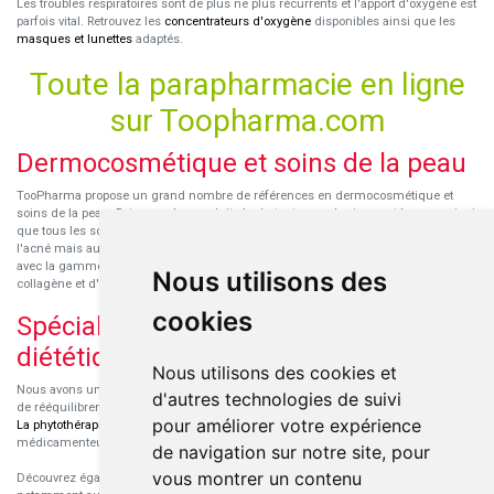
Les troubles respiratoires sont de plus ne plus récurrents et l'apport d'oxygène est
parfois vital. Retrouvez les
concentrateurs d'oxygène
disponibles ainsi que les
masques et lunettes
adaptés.
Toute la parapharmacie en ligne
sur Toopharma.com
Dermocosmétique et soins de la peau
TooPharma propose un grand nombre de références en dermocosmétique et
soins de la peau. Retrouvez les produits hydratants pour le visage et le corps ainsi
que tous les soins pour peaux sensibles ou à tendance atopique, les soins pour
l'acné mais aussi des démaquillants. Découvrez nos nouvelles références SVR
avec la gamme anti-âge pour les peaux encore jeunes
SVR-Biotic
, à base de
Nous utilisons des
collagène et d'acide hyaluronique.
cookies
Spécialisation en micronutrition et
diététique
Nous utilisons des cookies et
Nous avons un engouement particulier pour la micronutrition qui permet souvent
d'autres technologies de suivi
de rééquilibrer des carences ou d'améliorer des troubles métaboliques mineurs.
pour améliorer votre expérience
La phytothérapie
et
l'aromathérapie
sont souvent complémentaires de traitements
médicamenteux lorsqu'ils sont bien conseillés.
de navigation sur notre site, pour
vous montrer un contenu
Découvrez également les protéines et les produits de nutrition sportive,