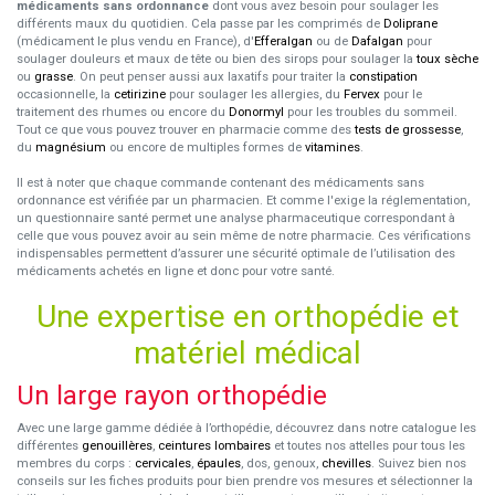
médicaments sans ordonnance
dont vous avez besoin pour soulager les
différents maux du quotidien. Cela passe par les comprimés de
Doliprane
(médicament le plus vendu en France), d'
Efferalgan
ou de
Dafalgan
pour
soulager douleurs et maux de tête ou bien des sirops pour soulager la
toux sèche
ou
grasse
. On peut penser aussi aux laxatifs pour traiter la
constipation
occasionnelle, la
cetirizine
pour soulager les allergies, du
Fervex
pour le
traitement des rhumes ou encore du
Donormyl
pour les troubles du sommeil.
Tout ce que vous pouvez trouver en pharmacie comme des
tests de grossesse
,
du
magnésium
ou encore de multiples formes de
vitamines
.
Il est à noter que chaque commande contenant des médicaments sans
ordonnance est vérifiée par un pharmacien. Et comme l'exige la réglementation,
un questionnaire santé permet une analyse pharmaceutique correspondant à
celle que vous pouvez avoir au sein même de notre pharmacie. Ces vérifications
indispensables permettent d’assurer une sécurité optimale de l’utilisation des
médicaments achetés en ligne et donc pour votre santé.
Une expertise en orthopédie et
matériel médical
Un large rayon orthopédie
Avec une large gamme dédiée à l’orthopédie, découvrez dans notre catalogue les
différentes
genouillères
,
ceintures lombaires
et toutes nos attelles pour tous les
membres du corps :
cervicales
,
épaules
, dos, genoux,
chevilles
. Suivez bien nos
conseils sur les fiches produits pour bien prendre vos mesures et sélectionner la