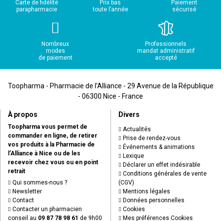
Carte de fidélité
Prix bas
Paiement
parapharmacie
toute l’année
sécurisé
Nombreux
Professionnels
modes
mandat administratif
de paiement
accepté
Toopharma - Pharmacie de l’Alliance - 29 Avenue de la République
- 06300 Nice - France
À propos
Divers
Toopharma vous permet de
Actualités
commander en ligne, de retirer
Prise de rendez-vous
vos produits à la Pharmacie de
Événements & animations
l’Alliance à Nice ou de les
Lexique
recevoir chez vous ou en point
Déclarer un effet indésirable
retrait
Conditions générales de vente
Qui sommes-nous ?
(CGV)
Newsletter
Mentions légales
Contact
Données personnelles
Contacter un pharmacien
Cookies
conseil au
09 87 78 98 61
de 9h00
Mes préférences Cookies