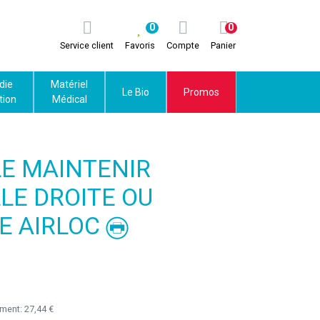
0
0
Service client
Favoris
Compte
Panier
die
Matériel
Le Bio
Promos
tion
Médical
LE MAINTENIR
LE DROITE OU
E AIRLOC
ement:
27,44 €