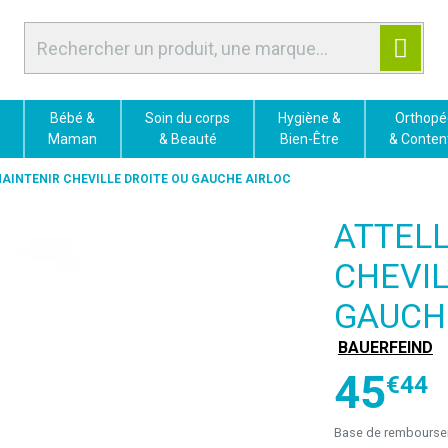
Bébé &
Soin du corps
Hygiène &
Orthopé
Maman
& Beauté
Bien-Être
& Conten
AINTENIR CHEVILLE DROITE OU GAUCHE AIRLOC
ATTEL
CHEVIL
GAUCH
BAUERFEIND
45
€
44
Base de rembours