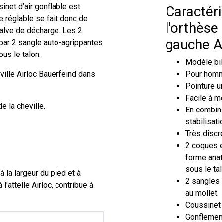
inet d’air gonflable est
Caractér
e réglable se fait donc de
l'orthèse
valve de décharge. Les 2
gauche Ai
par 2 sangle auto-agrippantes
ous le talon.
Modèle bil
ville Airloc Bauerfeind dans
Pour hom
Pointure u
Facile à me
 la cheville.
En combina
stabilisati
Très discr
2 coques e
forme anat
sous le tal
à la largeur du pied et à
2 sangles 
'attelle Airloc, contribue à
au mollet.
Coussinet 
Gonflement