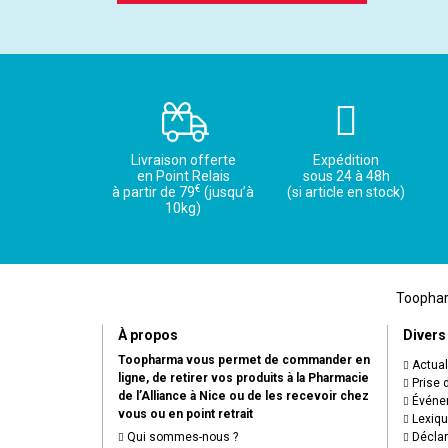
Livraison offerte
Expédition
en Point Relais
sous 24 à 48h
€
à partir de 79
(jusqu’à
(si article en stock)
10kg)
Toopharm
À propos
Divers
Toopharma vous permet de commander en
Actual
ligne, de retirer vos produits à la Pharmacie
Prise 
de l’Alliance à Nice ou de les recevoir chez
Événem
vous ou en point retrait
Lexiq
Qui sommes-nous ?
Déclare