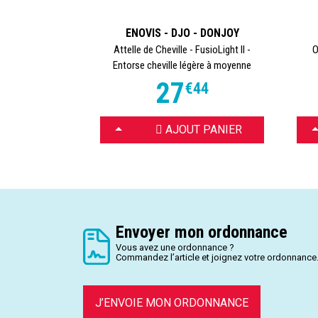
ENOVIS - DJO - DONJOY
Attelle de Cheville - FusioLight II -
O
Entorse cheville légère à moyenne
27
€
44
CHOISIR
C
AJOUT PANIER
Envoyer mon ordonnance
Vous avez une ordonnance ?
Commandez l’article et joignez votre ordonnance
J’ENVOIE MON ORDONNANCE