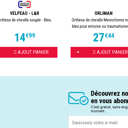
VELPEAU - L&R
ORLIMAN
rthèse de cheville souple - Bleu
Orthèse de cheville Memoforme no
bleu pour entorse ou traumatisme 
14
27
€
99
€
44
HOISIR
CHOISIR
AJOUT PANIER
AJOUT PANIER
Découvrez no
en vous abonn
.
C’est gratuit, sans en
moment.