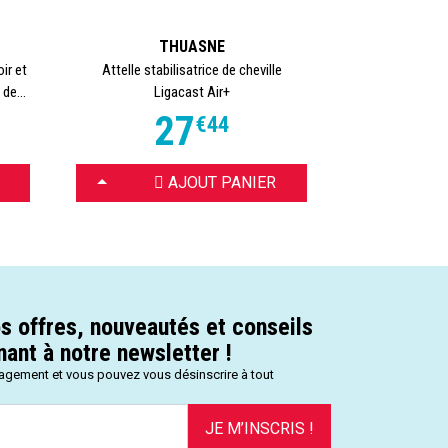
THUASNE
ENOVIS 
ir et
Attelle stabilisatrice de cheville
Attelle de chevil
de...
Ligacast Air+
F
27
€
44
CHOISIR
CHOISIR
AJOUT PANIER
s offres, nouveautés et conseils
ant à notre newsletter !
gagement et vous pouvez vous désinscrire à tout
JE M’INSCRIS !