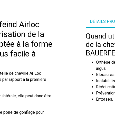
DÉTAILS PR
feind Airloc
isation de la
Quand uti
ptée à la forme
de la che
us facile à
BAUERFE
Orthèse de
aigus.
ttelle de cheville AriLoc
Blessures 
 par rapport à la première
Instabilit
Rééducatio
Prévention
latérale, elle peut donc être
Entorses.
ne poire de gonflage pour