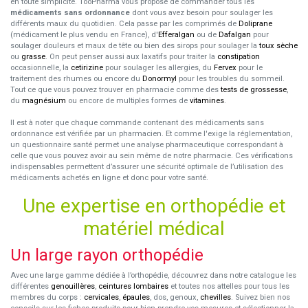
en toute simplicité. TooPharma vous propose de commander tous les
médicaments sans ordonnance
dont vous avez besoin pour soulager les
différents maux du quotidien. Cela passe par les comprimés de
Doliprane
(médicament le plus vendu en France), d'
Efferalgan
ou de
Dafalgan
pour
soulager douleurs et maux de tête ou bien des sirops pour soulager la
toux sèche
ou
grasse
. On peut penser aussi aux laxatifs pour traiter la
constipation
occasionnelle, la
cetirizine
pour soulager les allergies, du
Fervex
pour le
traitement des rhumes ou encore du
Donormyl
pour les troubles du sommeil.
Tout ce que vous pouvez trouver en pharmacie comme des
tests de grossesse
,
du
magnésium
ou encore de multiples formes de
vitamines
.
Il est à noter que chaque commande contenant des médicaments sans
ordonnance est vérifiée par un pharmacien. Et comme l'exige la réglementation,
un questionnaire santé permet une analyse pharmaceutique correspondant à
celle que vous pouvez avoir au sein même de notre pharmacie. Ces vérifications
indispensables permettent d’assurer une sécurité optimale de l’utilisation des
médicaments achetés en ligne et donc pour votre santé.
Une expertise en orthopédie et
matériel médical
Un large rayon orthopédie
Avec une large gamme dédiée à l’orthopédie, découvrez dans notre catalogue les
différentes
genouillères
,
ceintures lombaires
et toutes nos attelles pour tous les
membres du corps :
cervicales
,
épaules
, dos, genoux,
chevilles
. Suivez bien nos