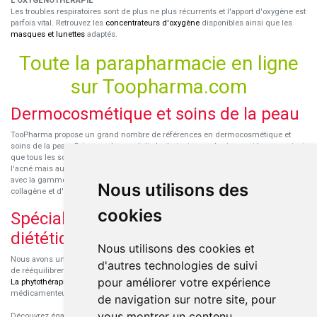
L'OXYGENOTHÉRAPIE
Les troubles respiratoires sont de plus ne plus récurrents et l'apport d'oxygène est
parfois vital. Retrouvez les
concentrateurs d'oxygène
disponibles ainsi que les
masques et lunettes
adaptés.
Toute la parapharmacie en ligne
sur Toopharma.com
Dermocosmétique et soins de la peau
TooPharma propose un grand nombre de références en dermocosmétique et
soins de la peau. Retrouvez les produits hydratants pour le visage et le corps ainsi
que tous les soins pour peaux sensibles ou à tendance atopique, les soins pour
l'acné mais aussi des démaquillants. Découvrez nos nouvelles références SVR
avec la gamme anti-âge pour les peaux encore jeunes
SVR-Biotic
, à base de
Nous utilisons des
collagène et d'acide hyaluronique.
cookies
Spécialisation en micronutrition et
diététique
Nous utilisons des cookies et
Nous avons un engouement particulier pour la micronutrition qui permet souvent
d'autres technologies de suivi
de rééquilibrer des carences ou d'améliorer des troubles métaboliques mineurs.
pour améliorer votre expérience
La phytothérapie
et
l'aromathérapie
sont souvent complémentaires de traitements
médicamenteux lorsqu'ils sont bien conseillés.
de navigation sur notre site, pour
vous montrer un contenu
Découvrez également les protéines et les produits de nutrition sportive,