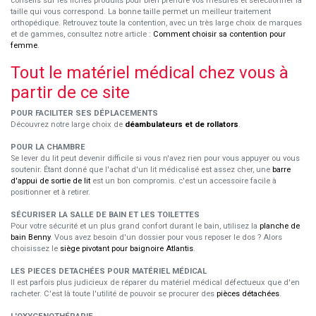
conseils sur les fiches produits pour bien prendre vos mesures et sélectionner la
taille qui vous correspond. La bonne taille permet un meilleur traitement
orthopédique. Retrouvez toute la contention, avec un très large choix de marques
et de gammes, consultez notre article :
Comment choisir sa contention pour
femme
.
Tout le matériel médical chez vous à
partir de ce site
POUR FACILITER SES DÉPLACEMENTS
Découvrez notre large choix de
déambulateurs et de rollators
.
POUR LA CHAMBRE
Se lever du lit peut devenir difficile si vous n'avez rien pour vous appuyer ou vous
soutenir. Étant donné que l'achat d'un lit médicalisé est assez cher, une
barre
d'appui de sortie de lit
est un bon compromis. c'est un accessoire facile à
positionner et à retirer.
SÉCURISER LA SALLE DE BAIN ET LES TOILETTES
Pour votre sécurité et un plus grand confort durant le bain, utilisez la
planche de
bain Benny
. Vous avez besoin d'un dossier pour vous reposer le dos ? Alors
choisissez le
siège pivotant pour baignoire Atlantis
.
LES PIECES DETACHÉES POUR MATÉRIEL MÉDICAL
Il est parfois plus judicieux de réparer du matériel médical défectueux que d'en
racheter. C'est là toute l'utilité de pouvoir se procurer des
pièces détachées
.