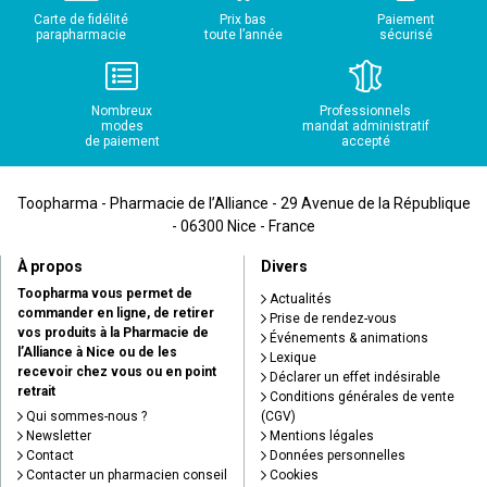
Carte de fidélité
Prix bas
Paiement
parapharmacie
toute l’année
sécurisé
Nombreux
Professionnels
modes
mandat administratif
de paiement
accepté
Toopharma - Pharmacie de l’Alliance - 29 Avenue de la République
- 06300 Nice - France
À propos
Divers
Toopharma vous permet de
Actualités
commander en ligne, de retirer
Prise de rendez-vous
vos produits à la Pharmacie de
Événements & animations
l’Alliance à Nice ou de les
Lexique
recevoir chez vous ou en point
Déclarer un effet indésirable
retrait
Conditions générales de vente
Qui sommes-nous ?
(CGV)
Newsletter
Mentions légales
Contact
Données personnelles
Contacter un pharmacien conseil
Cookies