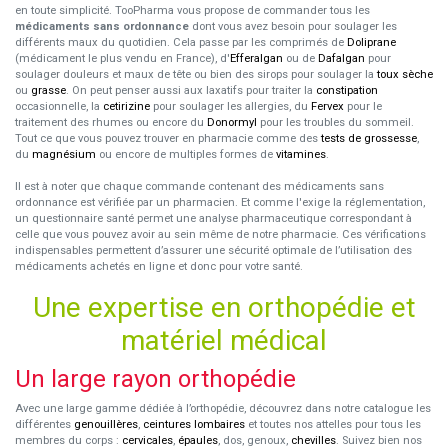
en toute simplicité. TooPharma vous propose de commander tous les
médicaments sans ordonnance
dont vous avez besoin pour soulager les
différents maux du quotidien. Cela passe par les comprimés de
Doliprane
(médicament le plus vendu en France), d'
Efferalgan
ou de
Dafalgan
pour
soulager douleurs et maux de tête ou bien des sirops pour soulager la
toux sèche
ou
grasse
. On peut penser aussi aux laxatifs pour traiter la
constipation
occasionnelle, la
cetirizine
pour soulager les allergies, du
Fervex
pour le
traitement des rhumes ou encore du
Donormyl
pour les troubles du sommeil.
Tout ce que vous pouvez trouver en pharmacie comme des
tests de grossesse
,
du
magnésium
ou encore de multiples formes de
vitamines
.
Il est à noter que chaque commande contenant des médicaments sans
ordonnance est vérifiée par un pharmacien. Et comme l'exige la réglementation,
un questionnaire santé permet une analyse pharmaceutique correspondant à
celle que vous pouvez avoir au sein même de notre pharmacie. Ces vérifications
indispensables permettent d’assurer une sécurité optimale de l’utilisation des
médicaments achetés en ligne et donc pour votre santé.
Une expertise en orthopédie et
matériel médical
Un large rayon orthopédie
Avec une large gamme dédiée à l’orthopédie, découvrez dans notre catalogue les
différentes
genouillères
,
ceintures lombaires
et toutes nos attelles pour tous les
membres du corps :
cervicales
,
épaules
, dos, genoux,
chevilles
. Suivez bien nos