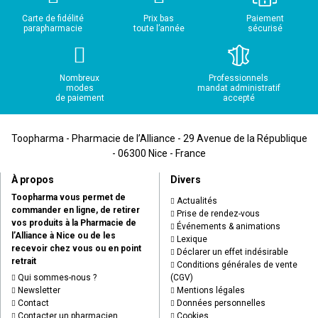
Carte de fidélité
Prix bas
Paiement
parapharmacie
toute l’année
sécurisé
Nombreux
Professionnels
modes
mandat administratif
de paiement
accepté
Toopharma - Pharmacie de l’Alliance - 29 Avenue de la République
- 06300 Nice - France
À propos
Divers
Toopharma vous permet de
Actualités
commander en ligne, de retirer
Prise de rendez-vous
vos produits à la Pharmacie de
Événements & animations
l’Alliance à Nice ou de les
Lexique
recevoir chez vous ou en point
Déclarer un effet indésirable
retrait
Conditions générales de vente
Qui sommes-nous ?
(CGV)
Newsletter
Mentions légales
Contact
Données personnelles
Contacter un pharmacien
Cookies