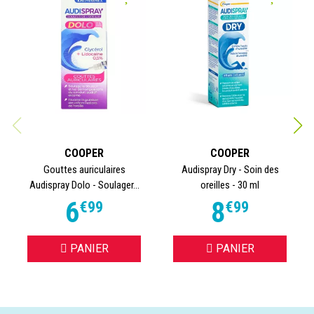
COOPER
COOPER
Gouttes auriculaires
Audispray Dry - Soin des
Audispray Dolo - Soulager...
oreilles - 30 ml
6
8
€
99
€
99
PANIER
PANIER