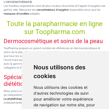
L'OXYGENOTHÉRAPIE
Les troubles respiratoires sont de plus ne plus récurrents et l'apport d'oxygène est
parfois vital. Retrouvez les
concentrateurs d'oxygène
disponibles ainsi que les
masques et lunettes
adaptés.
Toute la parapharmacie en ligne
sur Toopharma.com
Dermocosmétique et soins de la peau
TooPharma propose un grand nombre de références en dermocosmétique et
soins de la peau. Retrouvez les produits hydratants pour le visage et le corps ainsi
que tous les soins pour peaux sensibles ou à tendance atopique, les soins pour
l'acné mais aussi des démaquillants. Découvrez nos nouvelles références SVR
avec la gamme anti-âge pour les peaux encore jeunes
SVR-Biotic
, à base de
Nous utilisons des
collagène et d'acide hyaluronique.
cookies
Spécialisation en micronutrition et
diététique
Nous utilisons des cookies et
Nous avons un engouement particulier pour la micronutrition qui permet souvent
d'autres technologies de suivi
de rééquilibrer des carences ou d'améliorer des troubles métaboliques mineurs.
pour améliorer votre expérience
La phytothérapie
et
l'aromathérapie
sont souvent complémentaires de traitements
médicamenteux lorsqu'ils sont bien conseillés.
de navigation sur notre site, pour