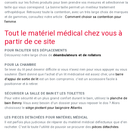
conseils sur les fiches produits pour bien prendre vos mesures et sélectionner la
taille qui vous correspond. La bonne taille permet un meilleur traitement
orthopédique. Retrouvez toute la contention, avec un très large choix de marques
et de gammes, consultez notre article :
Comment choisir sa contention pour
femme
.
Tout le matériel médical chez vous à
partir de ce site
POUR FACILITER SES DÉPLACEMENTS
Découvrez notre large choix de
déambulateurs et de rollators
.
POUR LA CHAMBRE
Se lever du lit peut devenir difficile si vous n'avez rien pour vous appuyer ou vous
soutenir. Étant donné que l'achat d'un lit médicalisé est assez cher, une
barre
d'appui de sortie de lit
est un bon compromis. c'est un accessoire facile à
positionner et à retirer.
SÉCURISER LA SALLE DE BAIN ET LES TOILETTES
Pour votre sécurité et un plus grand confort durant le bain, utilisez la
planche de
bain Benny
. Vous avez besoin d'un dossier pour vous reposer le dos ? Alors
choisissez le
siège pivotant pour baignoire Atlantis
.
LES PIECES DETACHÉES POUR MATÉRIEL MÉDICAL
Il est parfois plus judicieux de réparer du matériel médical défectueux que d'en
racheter. C'est là toute l'utilité de pouvoir se procurer des
pièces détachées
.