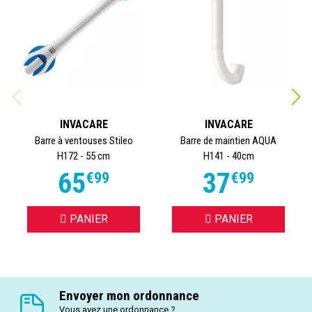
INVACARE
INVACARE
Barre à ventouses Stileo
Barre de maintien AQUA
H172 - 55 cm
H141 - 40cm
65
37
€
99
€
99
PANIER
PANIER
Envoyer mon ordonnance
Vous avez une ordonnance ?