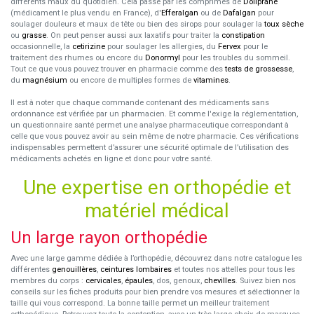
différents maux du quotidien. Cela passe par les comprimés de
Doliprane
(médicament le plus vendu en France), d'
Efferalgan
ou de
Dafalgan
pour
soulager douleurs et maux de tête ou bien des sirops pour soulager la
toux sèche
ou
grasse
. On peut penser aussi aux laxatifs pour traiter la
constipation
occasionnelle, la
cetirizine
pour soulager les allergies, du
Fervex
pour le
traitement des rhumes ou encore du
Donormyl
pour les troubles du sommeil.
Tout ce que vous pouvez trouver en pharmacie comme des
tests de grossesse
,
du
magnésium
ou encore de multiples formes de
vitamines
.
Il est à noter que chaque commande contenant des médicaments sans
ordonnance est vérifiée par un pharmacien. Et comme l'exige la réglementation,
un questionnaire santé permet une analyse pharmaceutique correspondant à
celle que vous pouvez avoir au sein même de notre pharmacie. Ces vérifications
indispensables permettent d’assurer une sécurité optimale de l’utilisation des
médicaments achetés en ligne et donc pour votre santé.
Une expertise en orthopédie et
matériel médical
Un large rayon orthopédie
Avec une large gamme dédiée à l’orthopédie, découvrez dans notre catalogue les
différentes
genouillères
,
ceintures lombaires
et toutes nos attelles pour tous les
membres du corps :
cervicales
,
épaules
, dos, genoux,
chevilles
. Suivez bien nos
conseils sur les fiches produits pour bien prendre vos mesures et sélectionner la
taille qui vous correspond. La bonne taille permet un meilleur traitement