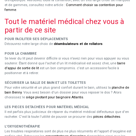
orthopédique. Retrouvez toute la contention, avec un très large choix de marques
et de gammes, consultez notre article :
Comment choisir sa contention pour
femme
.
Tout le matériel médical chez vous à
partir de ce site
POUR FACILITER SES DÉPLACEMENTS
Découvrez notre large choix de
déambulateurs et de rollators
.
POUR LA CHAMBRE
Se lever du lit peut devenir difficile si vous n'avez rien pour vous appuyer ou vous
soutenir. Étant donné que l'achat d'un lit médicalisé est assez cher, une
barre
d'appui de sortie de lit
est un bon compromis. c'est un accessoire facile à
positionner et à retirer.
SÉCURISER LA SALLE DE BAIN ET LES TOILETTES
Pour votre sécurité et un plus grand confort durant le bain, utilisez la
planche de
bain Benny
. Vous avez besoin d'un dossier pour vous reposer le dos ? Alors
choisissez le
siège pivotant pour baignoire Atlantis
.
LES PIECES DETACHÉES POUR MATÉRIEL MÉDICAL
Il est parfois plus judicieux de réparer du matériel médical défectueux que d'en
racheter. C'est là toute l'utilité de pouvoir se procurer des
pièces détachées
.
L'OXYGENOTHÉRAPIE
Les troubles respiratoires sont de plus ne plus récurrents et l'apport d'oxygène est