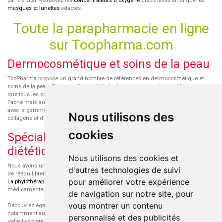
parfois vital. Retrouvez les
concentrateurs d'oxygène
disponibles ainsi que les
masques et lunettes
adaptés.
Toute la parapharmacie en ligne
sur Toopharma.com
Dermocosmétique et soins de la peau
TooPharma propose un grand nombre de références en dermocosmétique et
soins de la peau. Retrouvez les produits hydratants pour le visage et le corps ainsi
que tous les soins pour peaux sensibles ou à tendance atopique, les soins pour
l'acné mais aussi des démaquillants. Découvrez nos nouvelles références SVR
avec la gamme anti-âge pour les peaux encore jeunes
SVR-Biotic
, à base de
Nous utilisons des
collagène et d'acide hyaluronique.
cookies
Spécialisation en micronutrition et
diététique
Nous utilisons des cookies et
Nous avons un engouement particulier pour la micronutrition qui permet souvent
d'autres technologies de suivi
de rééquilibrer des carences ou d'améliorer des troubles métaboliques mineurs.
pour améliorer votre expérience
La phytothérapie
et
l'aromathérapie
sont souvent complémentaires de traitements
médicamenteux lorsqu'ils sont bien conseillés.
de navigation sur notre site, pour
vous montrer un contenu
Découvrez également les protéines et les produits de nutrition sportive,
notamment au sein de la gamme française
Eric Favre
. Cette gamme est
personnalisé et des publicités
définitivement axée sur le choix qualitatif des ingrédients et sur une formulation