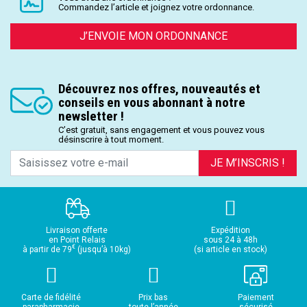
Commandez l’article et joignez votre ordonnance.
J’ENVOIE MON ORDONNANCE
Découvrez nos offres, nouveautés et
conseils en vous abonnant à notre
newsletter !
C’est gratuit, sans engagement et vous pouvez vous
désinscrire à tout moment.
JE M’INSCRIS !
Livraison offerte
Expédition
en Point Relais
sous 24 à 48h
€
à partir de 79
(jusqu’à 10kg)
(si article en stock)
Carte de fidélité
Prix bas
Paiement
parapharmacie
toute l’année
sécurisé