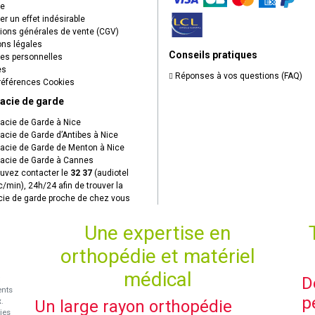
ue
r un effet indésirable
ions générales de vente (CGV)
ns légales
Conseils pratiques
s personnelles
es
Réponses à vos questions (FAQ)
éférences Cookies
acie de garde
cie de Garde à Nice
cie de Garde d’Antibes à Nice
cie de Garde de Menton à Nice
cie de Garde à Cannes
uvez contacter le
32 37
(audiotel
c/min), 24h/24 afin de trouver la
ie de garde proche de chez vous
Une expertise en
orthopédie et matériel
médical
D
ents
p
x
.
Un large rayon orthopédie
ies