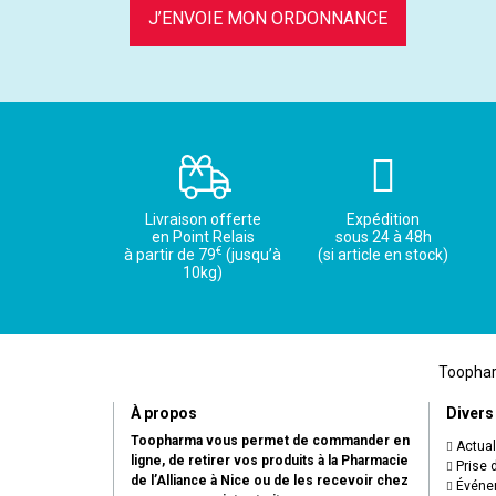
J’ENVOIE MON ORDONNANCE
Livraison offerte
Expédition
en Point Relais
sous 24 à 48h
€
à partir de 79
(jusqu’à
(si article en stock)
10kg)
Toopharm
À propos
Divers
Toopharma vous permet de commander en
Actual
ligne, de retirer vos produits à la Pharmacie
Prise 
de l’Alliance à Nice ou de les recevoir chez
Événem