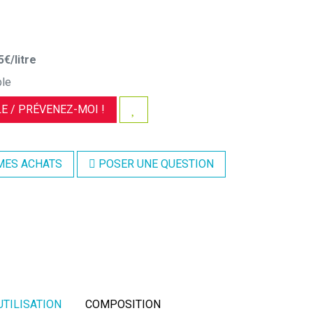
5
€
/
litre
ble
E /
PRÉVENEZ-MOI !
MES ACHATS
POSER UNE QUESTION
UTILISATION
COMPOSITION