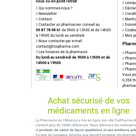
vous ou en point retrait
Lexiq
Qui sommes-nous ?
Déclare
Newsletter
Condit
Contact
Mentio
Contacter un pharmacien conseil au
Donnée
09 87 78 98 61
de 9h00 à 13h00 et de 14h00
Cooki
à 19h00 du lundi au vendredi
Mes pr
Nous contacter par e-mail
Pharm
contact
@
toopharma.com
Les horaires de la pharmacie :
Pharma
Du lundi au vendredi de 9h00 à 13h00 et de
Pharma
14h00 à 19h00
Pharma
Pharma
Vous po
0,35€ tt
pharmac
Achat sécurisé de vos
médicaments en ligne
La Pharmacie de l'Alliance a mis en ligne son site TooPharma et
contient plus de 10000 références. Nous délivrons les médicam
et
produits de santé de façon qualitative et aux meilleurs pri
Ce type de nouveaux services que peuvent proposer les pharmac