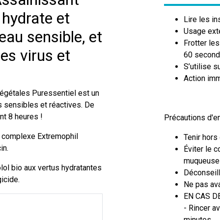
 hydrate et
Lire les in
Usage exte
eau sensible, et
Frotter le
es virus et
60 second
S’utilise 
Action imm
végétales Puressentiel est un
s sensibles et réactives. De
nt 8 heures !
Précautions d'em
du complexe Extremophil
Tenir hors
in.
Éviter le c
muqueuse
lol bio aux vertus hydratantes
Déconseill
gicide.
Ne pas ava
EN CAS D
- Rincer a
minutes.