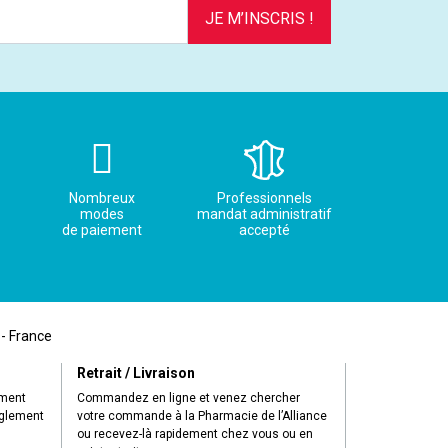
JE M’INSCRIS !
Nombreux
Professionnels
modes
mandat administratif
de paiement
accepté
 - France
Retrait / Livraison
ement
Commandez en ligne et venez chercher
èglement
votre commande à la Pharmacie de l’Alliance
ou recevez-là rapidement chez vous ou en