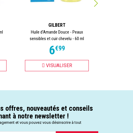
GILBERT
SE
ml
Huile d'Amande Douce - Peaux
Gel hydroalco
sensibles et cuir chevelu - 60 ml
Mains -
6
€
99
VISUALISER
VI
s offres, nouveautés et conseils
ant à notre newsletter !
gagement et vous pouvez vous désinscrire à tout