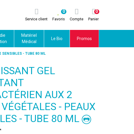
0
0
Service client
Favoris
Compte
Panier
die
Matériel
Le Bio
Promos
tion
Médical
SENSIBLES - TUBE 80 ML
ISSANT GEL
TANT
CTÉRIEN AUX 2
 VÉGÉTALES - PEAUX
LES - TUBE 80 ML
L