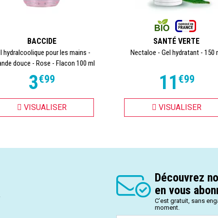
BACCIDE
SANTÉ VERTE
l hydralcoolique pour les mains -
Nectaloe - Gel hydratant - 150 
nde douce - Rose - Flacon 100 ml
3
11
€
99
€
99
VISUALISER
VISUALISER
Découvrez no
en vous abonn
.
C’est gratuit, sans en
moment.