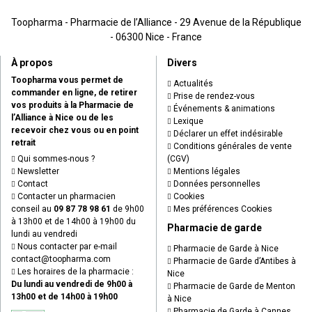
Toopharma - Pharmacie de l’Alliance - 29 Avenue de la République
- 06300 Nice - France
À propos
Divers
Toopharma vous permet de
Actualités
commander en ligne, de retirer
Prise de rendez-vous
vos produits à la Pharmacie de
Événements & animations
l’Alliance à Nice ou de les
Lexique
recevoir chez vous ou en point
Déclarer un effet indésirable
retrait
Conditions générales de vente
Qui sommes-nous ?
(CGV)
Newsletter
Mentions légales
Contact
Données personnelles
Contacter un pharmacien
Cookies
conseil au
09 87 78 98 61
de 9h00
Mes préférences Cookies
à 13h00 et de 14h00 à 19h00 du
Pharmacie de garde
lundi au vendredi
Nous contacter par e-mail
Pharmacie de Garde à Nice
contact
@
toopharma.com
Pharmacie de Garde d’Antibes à
Les horaires de la pharmacie :
Nice
Du lundi au vendredi de 9h00 à
Pharmacie de Garde de Menton
13h00 et de 14h00 à 19h00
à Nice
Pharmacie de Garde à Cannes