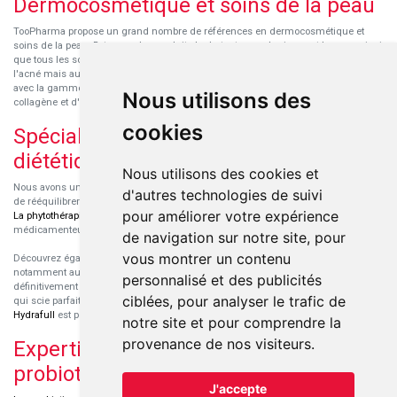
Dermocosmétique et soins de la peau
TooPharma propose un grand nombre de références en dermocosmétique et
soins de la peau. Retrouvez les produits hydratants pour le visage et le corps ainsi
que tous les soins pour peaux sensibles ou à tendance atopique, les soins pour
l'acné mais aussi des démaquillants. Découvrez nos nouvelles références SVR
avec la gamme anti-âge pour les peaux encore jeunes
SVR-Biotic
, à base de
Nous utilisons des
collagène et d'acide hyaluronique.
cookies
Spécialisation en micronutrition et
diététique
Nous utilisons des cookies et
Nous avons un engouement particulier pour la micronutrition qui permet souvent
d'autres technologies de suivi
de rééquilibrer des carences ou d'améliorer des troubles métaboliques mineurs.
pour améliorer votre expérience
La phytothérapie
et
l'aromathérapie
sont souvent complémentaires de traitements
médicamenteux lorsqu'ils sont bien conseillés.
de navigation sur notre site, pour
vous montrer un contenu
Découvrez également les protéines et les produits de nutrition sportive,
notamment au sein de la gamme française
Eric Favre
. Cette gamme est
personnalisé et des publicités
définitivement axée sur le choix qualitatif des ingrédients et sur une formulation
ciblées, pour analyser le trafic de
qui scie parfaitement aux besoins de chaque sportif. La gamme hydratation
Hydrafull
est pensée pour une hydratation maximale.
notre site et pour comprendre la
provenance de nos visiteurs.
Expertise dans le domaine des
probiotiques
J'accepte