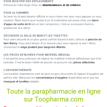
POUR FACILITER SES DÉPLACEMENTS
Découvrez notre large choix de
déambulateurs et de rollators
.
POUR LA CHAMBRE
Se lever du lit peut devenir difficile si vous n'avez rien pour vous appuyer ou vous
soutenir. Étant donné que l'achat d'un lit médicalisé est assez cher, une
barre
d'appui de sortie de lit
est un bon compromis. c'est un accessoire facile à
positionner et à retirer.
SÉCURISER LA SALLE DE BAIN ET LES TOILETTES
Pour votre sécurité et un plus grand confort durant le bain, utilisez la
planche de
bain Benny
. Vous avez besoin d'un dossier pour vous reposer le dos ? Alors
choisissez le
siège pivotant pour baignoire Atlantis
.
LES PIECES DETACHÉES POUR MATÉRIEL MÉDICAL
Il est parfois plus judicieux de réparer du matériel médical défectueux que d'en
racheter. C'est là toute l'utilité de pouvoir se procurer des
pièces détachées
.
L'OXYGENOTHÉRAPIE
Les troubles respiratoires sont de plus ne plus récurrents et l'apport d'oxygène est
parfois vital. Retrouvez les
concentrateurs d'oxygène
disponibles ainsi que les
masques et lunettes
adaptés.
Toute la parapharmacie en ligne
sur Toopharma.com