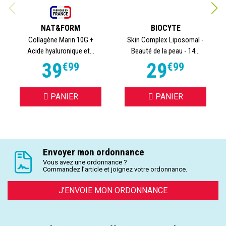
NAT&FORM
BIOCYTE
Collagène Marin 10G +
Skin Complex Liposomal -
Acide hyaluronique et...
Beauté de la peau - 14...
39
29
€
99
€
99
PANIER
PANIER
Envoyer mon ordonnance
Vous avez une ordonnance ?
Commandez l’article et joignez votre ordonnance.
J’ENVOIE MON ORDONNANCE