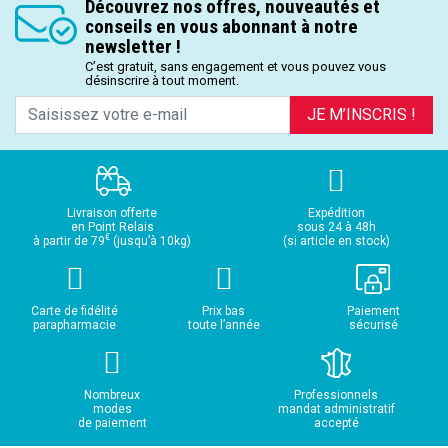
Découvrez nos offres, nouveautés et
conseils en vous abonnant à notre
newsletter !
C’est gratuit, sans engagement et vous pouvez vous
désinscrire à tout moment.
JE M’INSCRIS !
Livraison offerte
Expédition
en Point Relais
sous 24 à 48h
€
à partir de 79
(jusqu’à 10kg)
(si article en stock)
Carte de fidélité
Prix bas
Paiement
parapharmacie
toute l’année
sécurisé
Nombreux
Professionnels
modes
mandat administratif
de paiement
accepté