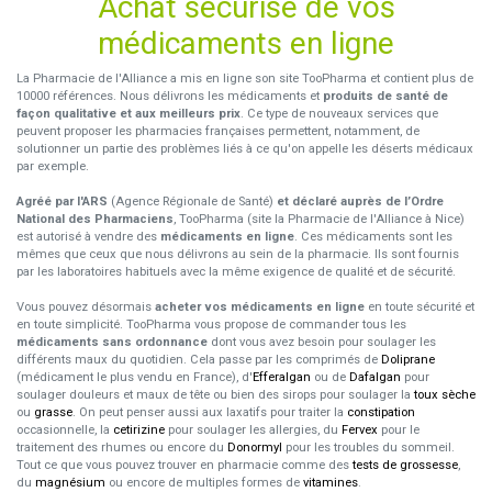
Achat sécurisé de vos
médicaments en ligne
La Pharmacie de l'Alliance a mis en ligne son site TooPharma et contient plus de
10000 références. Nous délivrons les médicaments et
produits de santé de
façon qualitative et aux meilleurs prix
. Ce type de nouveaux services que
peuvent proposer les pharmacies françaises permettent, notamment, de
solutionner un partie des problèmes liés à ce qu'on appelle les déserts médicaux
par exemple.
Agréé par l'ARS
(Agence Régionale de Santé)
et déclaré auprès de l’Ordre
National des Pharmaciens
, TooPharma (site la Pharmacie de l'Alliance à Nice)
est autorisé à vendre des
médicaments en ligne
. Ces médicaments sont les
mêmes que ceux que nous délivrons au sein de la pharmacie. Ils sont fournis
par les laboratoires habituels avec la même exigence de qualité et de sécurité.
Vous pouvez désormais
acheter vos médicaments en ligne
en toute sécurité et
en toute simplicité. TooPharma vous propose de commander tous les
médicaments sans ordonnance
dont vous avez besoin pour soulager les
différents maux du quotidien. Cela passe par les comprimés de
Doliprane
(médicament le plus vendu en France), d'
Efferalgan
ou de
Dafalgan
pour
soulager douleurs et maux de tête ou bien des sirops pour soulager la
toux sèche
ou
grasse
. On peut penser aussi aux laxatifs pour traiter la
constipation
occasionnelle, la
cetirizine
pour soulager les allergies, du
Fervex
pour le
traitement des rhumes ou encore du
Donormyl
pour les troubles du sommeil.
Tout ce que vous pouvez trouver en pharmacie comme des
tests de grossesse
,
du
magnésium
ou encore de multiples formes de
vitamines
.