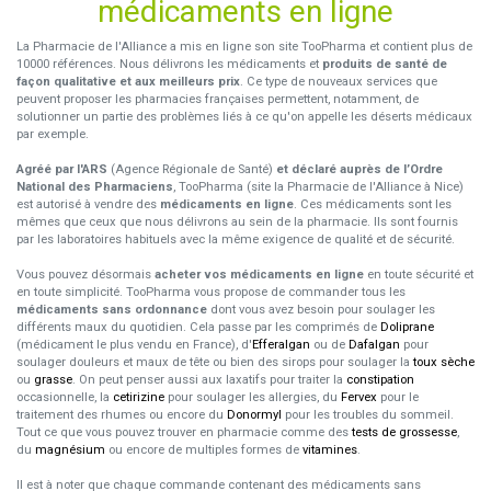
médicaments en ligne
La Pharmacie de l'Alliance a mis en ligne son site TooPharma et contient plus de
10000 références. Nous délivrons les médicaments et
produits de santé de
façon qualitative et aux meilleurs prix
. Ce type de nouveaux services que
peuvent proposer les pharmacies françaises permettent, notamment, de
solutionner un partie des problèmes liés à ce qu'on appelle les déserts médicaux
par exemple.
Agréé par l'ARS
(Agence Régionale de Santé)
et déclaré auprès de l’Ordre
National des Pharmaciens
, TooPharma (site la Pharmacie de l'Alliance à Nice)
est autorisé à vendre des
médicaments en ligne
. Ces médicaments sont les
mêmes que ceux que nous délivrons au sein de la pharmacie. Ils sont fournis
par les laboratoires habituels avec la même exigence de qualité et de sécurité.
Vous pouvez désormais
acheter vos médicaments en ligne
en toute sécurité et
en toute simplicité. TooPharma vous propose de commander tous les
médicaments sans ordonnance
dont vous avez besoin pour soulager les
différents maux du quotidien. Cela passe par les comprimés de
Doliprane
(médicament le plus vendu en France), d'
Efferalgan
ou de
Dafalgan
pour
soulager douleurs et maux de tête ou bien des sirops pour soulager la
toux sèche
ou
grasse
. On peut penser aussi aux laxatifs pour traiter la
constipation
occasionnelle, la
cetirizine
pour soulager les allergies, du
Fervex
pour le
traitement des rhumes ou encore du
Donormyl
pour les troubles du sommeil.
Tout ce que vous pouvez trouver en pharmacie comme des
tests de grossesse
,
du
magnésium
ou encore de multiples formes de
vitamines
.
Il est à noter que chaque commande contenant des médicaments sans