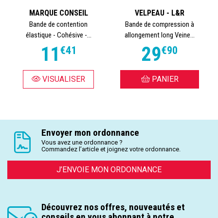
MARQUE CONSEIL
VELPEAU - L&R
Bande de contention
Bande de compression à
élastique - Cohésive -...
allongement long Veine...
11
29
€
41
€
90
VISUALISER
PANIER
Envoyer mon ordonnance
Vous avez une ordonnance ?
Commandez l’article et joignez votre ordonnance.
J’ENVOIE MON ORDONNANCE
Découvrez nos offres, nouveautés et
conseils en vous abonnant à notre