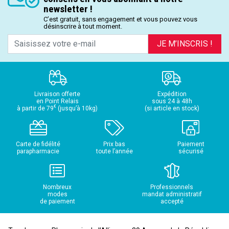
newsletter !
C’est gratuit, sans engagement et vous pouvez vous
désinscrire à tout moment.
JE M’INSCRIS !
Livraison offerte
Expédition
en Point Relais
sous 24 à 48h
€
à partir de 79
(jusqu’à 10kg)
(si article en stock)
Carte de fidélité
Prix bas
Paiement
parapharmacie
toute l’année
sécurisé
Nombreux
Professionnels
modes
mandat administratif
de paiement
accepté