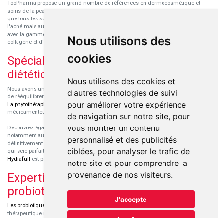
TooPharma propose un grand nombre de références en dermocosmétique et
soins de la peau. Retrouvez les produits hydratants pour le visage et le corps ainsi
que tous les soins pour peaux sensibles ou à tendance atopique, les soins pour
l'acné mais aussi des démaquillants. Découvrez nos nouvelles références SVR
avec la gamme anti-âge pour les peaux encore jeunes
SVR-Biotic
, à base de
Nous utilisons des
collagène et d'acide hyaluronique.
cookies
Spécialisation en micronutrition et
diététique
Nous utilisons des cookies et
Nous avons un engouement particulier pour la micronutrition qui permet souvent
d'autres technologies de suivi
de rééquilibrer des carences ou d'améliorer des troubles métaboliques mineurs.
pour améliorer votre expérience
La phytothérapie
et
l'aromathérapie
sont souvent complémentaires de traitements
médicamenteux lorsqu'ils sont bien conseillés.
de navigation sur notre site, pour
vous montrer un contenu
Découvrez également les protéines et les produits de nutrition sportive,
notamment au sein de la gamme française
Eric Favre
. Cette gamme est
personnalisé et des publicités
définitivement axée sur le choix qualitatif des ingrédients et sur une formulation
ciblées, pour analyser le trafic de
qui scie parfaitement aux besoins de chaque sportif. La gamme hydratation
Hydrafull
est pensée pour une hydratation maximale.
notre site et pour comprendre la
provenance de nos visiteurs.
Expertise dans le domaine des
probiotiques
J'accepte
Les probiotiques
font parti des découvertes médicales majeures dans l'arsenal
thérapeutique naturel de ces dernières années. Nous nous sommes spécialisés