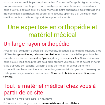
ordonnance est vérifiée par un pharmacien. Et comme l'exige la réglementation,
un questionnaire santé permet une analyse pharmaceutique correspondant à
celle que vous pouvez avoir au sein même de notre pharmacie. Ces vérifications
indispensables permettent d’assurer une sécurité optimale de l’utilisation des
médicaments achetés en ligne et donc pour votre santé.
Une expertise en orthopédie et
matériel médical
Un large rayon orthopédie
Avec une large gamme dédiée à l’orthopédie, découvrez dans notre catalogue les
différentes
genouillères
,
ceintures lombaires
et toutes nos attelles pour tous les
membres du corps :
cervicales
,
épaules
, dos, genoux,
chevilles
. Suivez bien nos
conseils sur les fiches produits pour bien prendre vos mesures et sélectionner la
taille qui vous correspond. La bonne taille permet un meilleur traitement
orthopédique. Retrouvez toute la contention, avec un très large choix de marques
et de gammes, consultez notre article :
Comment choisir sa contention pour
femme
.
Tout le matériel médical chez vous à
partir de ce site
POUR FACILITER SES DÉPLACEMENTS
Découvrez notre large choix de
déambulateurs et de rollators
.